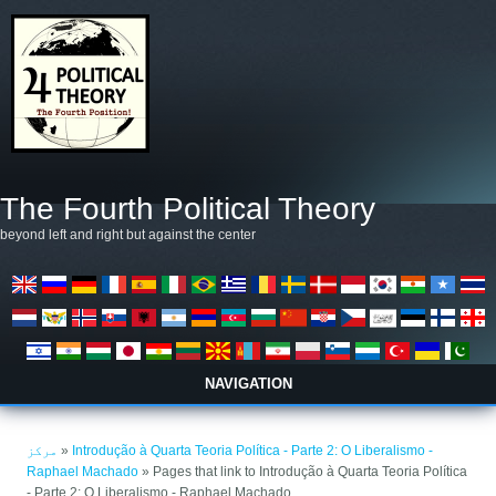
Skip to main content
The Fourth Political Theory
beyond left and right but against the center
NAVIGATION
You are here
مرکز
»
Introdução à Quarta Teoria Política - Parte 2: O Liberalismo -
Raphael Machado
» Pages that link to Introdução à Quarta Teoria Política
- Parte 2: O Liberalismo - Raphael Machado