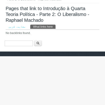
Pages that link to Introdução à Quarta
Teoria Política - Parte 2: O Liberalismo -
Raphael Machado
Primary tabs
مشاہدہ کریں
What links here
(ایکٹِو ٹیب)
No backlinks found.
Search form
تلاش