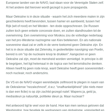
Europese landen van de NAVO, laat staan voor de Verenigde Staten zelf.
Al het andere dat hierover wordt gezegd is pure propaganda.
Maar Oekraïne is in deze situatie - waarin het zich meerdere malen in zijn
geschiedenis heeft bevonden, tussen hamer en aambeeld, tussen het
Rijk (wit of rood) en het Westen - ten dode opgeschreven. De Russen
zullen toch geen enkele concessie doen, en zullen standhouden tot de
overwinning. Een overwinning voor Moskou zou de volledige nederlaag
van het pro-Westerse naziregime van Kiev betekenen. En als nationale
soevereine staat zal er zelfs in de verre toekomst geen Oekraïne zijn. En
het is in deze situatie dat Zelensky, in gedeeltelijke navolging van Poetin,
bereid is om "op de nucleaire knop te drukken". Aangezien er geen
Oekraïne zal zijn, moet de mensheid worden vernietigd. In principe is dit
te begrijpen, het ligt helemaal in de logica van het terroristische denken.
Alleen heeft hij geen rode knop, want Oekraïne heeft geen soevereiniteit -
noch nucleair, noch anderszins.
De VS en de NAVO vragen wereldwijde zelfmoord te plegen in naam van
de Oekraïense "nezalezhnost", d.w.z. "onafhankelijkheid" (die niets meer
is dan een fictie) is op zijn zachtst gezegd naïef. Wapens ja, geld ja,
mediasteun ja natuurlijk, politieke steun ja. Maar nucleair?
Het antwoord ligt te veel voor de hand. Hoe kan men serieus geloven dat
Washington, hoe fanatiek de aanhangers van globalisme, unipolariteit en