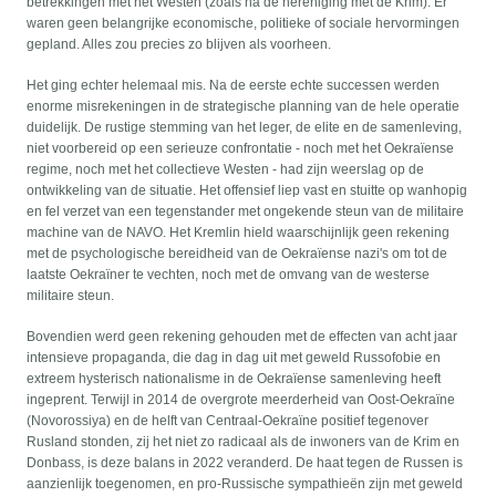
betrekkingen met het Westen (zoals na de hereniging met de Krim). Er
waren geen belangrijke economische, politieke of sociale hervormingen
gepland. Alles zou precies zo blijven als voorheen.
Het ging echter helemaal mis. Na de eerste echte successen werden
enorme misrekeningen in de strategische planning van de hele operatie
duidelijk. De rustige stemming van het leger, de elite en de samenleving,
niet voorbereid op een serieuze confrontatie - noch met het Oekraïense
regime, noch met het collectieve Westen - had zijn weerslag op de
ontwikkeling van de situatie. Het offensief liep vast en stuitte op wanhopig
en fel verzet van een tegenstander met ongekende steun van de militaire
machine van de NAVO. Het Kremlin hield waarschijnlijk geen rekening
met de psychologische bereidheid van de Oekraïense nazi's om tot de
laatste Oekraïner te vechten, noch met de omvang van de westerse
militaire steun.
Bovendien werd geen rekening gehouden met de effecten van acht jaar
intensieve propaganda, die dag in dag uit met geweld Russofobie en
extreem hysterisch nationalisme in de Oekraïense samenleving heeft
ingeprent. Terwijl in 2014 de overgrote meerderheid van Oost-Oekraïne
(Novorossiya) en de helft van Centraal-Oekraïne positief tegenover
Rusland stonden, zij het niet zo radicaal als de inwoners van de Krim en
Donbass, is deze balans in 2022 veranderd. De haat tegen de Russen is
aanzienlijk toegenomen, en pro-Russische sympathieën zijn met geweld