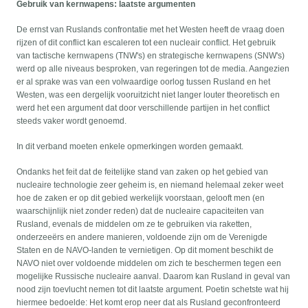
Gebruik van kernwapens: laatste argumenten
De ernst van Ruslands confrontatie met het Westen heeft de vraag doen
rijzen of dit conflict kan escaleren tot een nucleair conflict. Het gebruik
van tactische kernwapens (TNW's) en strategische kernwapens (SNW's)
werd op alle niveaus besproken, van regeringen tot de media. Aangezien
er al sprake was van een volwaardige oorlog tussen Rusland en het
Westen, was een dergelijk vooruitzicht niet langer louter theoretisch en
werd het een argument dat door verschillende partijen in het conflict
steeds vaker wordt genoemd.
In dit verband moeten enkele opmerkingen worden gemaakt.
Ondanks het feit dat de feitelijke stand van zaken op het gebied van
nucleaire technologie zeer geheim is, en niemand helemaal zeker weet
hoe de zaken er op dit gebied werkelijk voorstaan, gelooft men (en
waarschijnlijk niet zonder reden) dat de nucleaire capaciteiten van
Rusland, evenals de middelen om ze te gebruiken via raketten,
onderzeeërs en andere manieren, voldoende zijn om de Verenigde
Staten en de NAVO-landen te vernietigen. Op dit moment beschikt de
NAVO niet over voldoende middelen om zich te beschermen tegen een
mogelijke Russische nucleaire aanval. Daarom kan Rusland in geval van
nood zijn toevlucht nemen tot dit laatste argument. Poetin schetste wat hij
hiermee bedoelde: Het komt erop neer dat als Rusland geconfronteerd