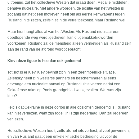
uitroeiing, zal het collectieve Westen dat graag doen. Met alle middelen,
behalve nucleaire. Met andere woorden, de positie van het Westen is
zodanig dat het geen motieven heeft om als eerste kernwapens tegen
Rusland in te zetten, zelfs niet in de verre toekomst. Maar Rusland wel.
Maar hier hangt alles af van het Westen. Als Rusland niet naar een
doodlopende weg wordt gedreven, kan dit gemakkelijk worden
voorkomen. Rusland zal de mensheid alleen vernietigen als Rusland zelf
aan de rand van de afgrond wordt gebracht.
Kiev: deze figuur is hoe dan ook gedoemd
Tot slot is er Kiev. Kiev bevindt zich in een zeer moeilijke situatie.
Zelensky heeft zijn westerse partners en beschermheren al eens
gevraagd een nucleaire aanval op Rusland uit te voeren nadat een
Oekraïense raket op Pools grondgebied was gevallen. Wat was zijn
idee?
Feit is dat Oekraïne in deze oorlog in alle opzichten gedoemd is. Rusland
kan niet verliezen, want zijn rode lijn is zijn nederlaag. Dan zal iedereen
verliezen.
Het collectieve Westen heeft, zelfs als het iets verliest, al veel gewonnen,
en van Rusland gaat geen enkele kritische bedreiging uit voor de