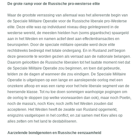
De grote ramp voor de Russische pro-westerse elite
Maar de grootste verrassing van allemaal was het allereerste begin van
de Speciale Militaire Operatie voor de Russische liberale pro-Westerse
elite. Deze elite was op individueel niveau diep geïntegreerd in de
westerse wereld, de meesten hielden hun (soms gigantische) spaargeld
aan in het Westen en namen actief deel aan effectentransacties en
beursspelen. Door de speciale militaire operatie werd deze elite
rechtstreeks bedreigd met totale ondergang. En in Rusland zelf begon
deze gewoonte te worden gezien als verraad aan de nationale belangen.
Daarom geloofden de Russische liberalen tot het laatste moment niet dat
de Speciale Militaire Operatie zou beginnen, en toen dat gebeurde,
telden ze de dagen af wanneer die zou eindigen. De Speciale Militaire
Operatie is uitgelopen op een lange en aanslepende oorlog met een
onzekere afloop en was een ramp voor het hele liberale segment van de
heersende klasse. Tot nu toe doen sommigen wanhopige pogingen om
de oorlog te stoppen (op welke voorwaarden dan ook), maar noch Poetin,
noch de massa's, noch Kiev, noch zelfs het Westen zouden dat
accepteren. Het Westen heeft de zwakte van Rusland opgemerkt,
enigszins vastgelopen in het conflict, en zal samen met Kiev alles op
alles zetten om het land te destabiliseren.
Aarzelende bondgenoten en Russische eenzaamheid