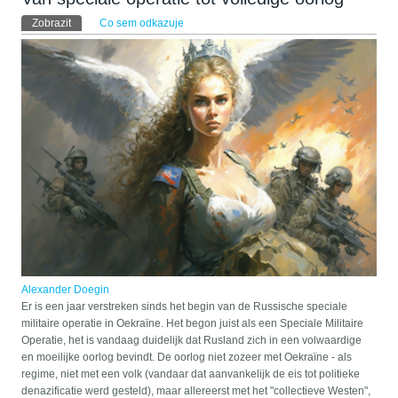
Hlavní záložky
Zobrazit
(aktivní záložka)
Co sem odkazuje
Alexander Doegin
Er is een jaar verstreken sinds het begin van de Russische speciale
militaire operatie in Oekraïne. Het begon juist als een Speciale Militaire
Operatie, het is vandaag duidelijk dat Rusland zich in een volwaardige
en moeilijke oorlog bevindt. De oorlog niet zozeer met Oekraïne - als
regime, niet met een volk (vandaar dat aanvankelijk de eis tot politieke
denazificatie werd gesteld), maar allereerst met het "collectieve Westen",