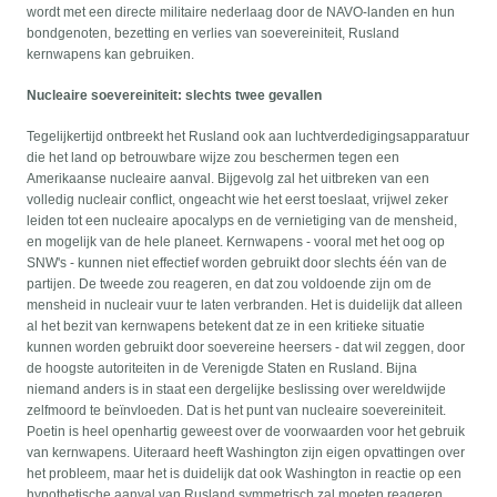
wordt met een directe militaire nederlaag door de NAVO-landen en hun
bondgenoten, bezetting en verlies van soevereiniteit, Rusland
kernwapens kan gebruiken.
Nucleaire soevereiniteit: slechts twee gevallen
Tegelijkertijd ontbreekt het Rusland ook aan luchtverdedigingsapparatuur
die het land op betrouwbare wijze zou beschermen tegen een
Amerikaanse nucleaire aanval. Bijgevolg zal het uitbreken van een
volledig nucleair conflict, ongeacht wie het eerst toeslaat, vrijwel zeker
leiden tot een nucleaire apocalyps en de vernietiging van de mensheid,
en mogelijk van de hele planeet. Kernwapens - vooral met het oog op
SNW's - kunnen niet effectief worden gebruikt door slechts één van de
partijen. De tweede zou reageren, en dat zou voldoende zijn om de
mensheid in nucleair vuur te laten verbranden. Het is duidelijk dat alleen
al het bezit van kernwapens betekent dat ze in een kritieke situatie
kunnen worden gebruikt door soevereine heersers - dat wil zeggen, door
de hoogste autoriteiten in de Verenigde Staten en Rusland. Bijna
niemand anders is in staat een dergelijke beslissing over wereldwijde
zelfmoord te beïnvloeden. Dat is het punt van nucleaire soevereiniteit.
Poetin is heel openhartig geweest over de voorwaarden voor het gebruik
van kernwapens. Uiteraard heeft Washington zijn eigen opvattingen over
het probleem, maar het is duidelijk dat ook Washington in reactie op een
hypothetische aanval van Rusland symmetrisch zal moeten reageren.