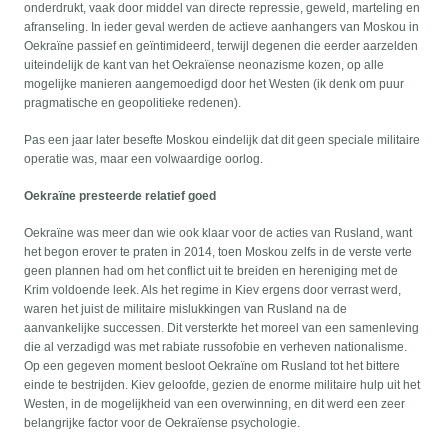
onderdrukt, vaak door middel van directe repressie, geweld, marteling en
afranseling. In ieder geval werden de actieve aanhangers van Moskou in
Oekraïne passief en geïntimideerd, terwijl degenen die eerder aarzelden
uiteindelijk de kant van het Oekraïense neonazisme kozen, op alle
mogelijke manieren aangemoedigd door het Westen (ik denk om puur
pragmatische en geopolitieke redenen).
Pas een jaar later besefte Moskou eindelijk dat dit geen speciale militaire
operatie was, maar een volwaardige oorlog.
Oekraïne presteerde relatief goed
Oekraïne was meer dan wie ook klaar voor de acties van Rusland, want
het begon erover te praten in 2014, toen Moskou zelfs in de verste verte
geen plannen had om het conflict uit te breiden en hereniging met de
Krim voldoende leek. Als het regime in Kiev ergens door verrast werd,
waren het juist de militaire mislukkingen van Rusland na de
aanvankelijke successen. Dit versterkte het moreel van een samenleving
die al verzadigd was met rabiate russofobie en verheven nationalisme.
Op een gegeven moment besloot Oekraïne om Rusland tot het bittere
einde te bestrijden. Kiev geloofde, gezien de enorme militaire hulp uit het
Westen, in de mogelijkheid van een overwinning, en dit werd een zeer
belangrijke factor voor de Oekraïense psychologie.