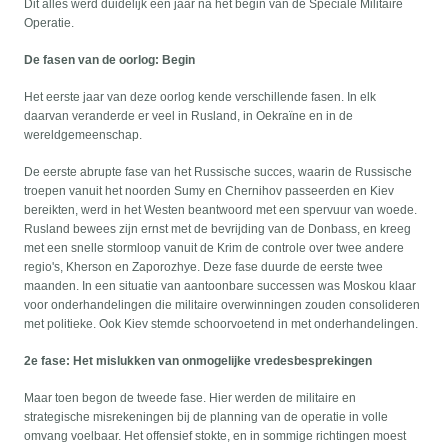
Dit alles werd duidelijk een jaar na het begin van de Speciale Militaire
Operatie.
De fasen van de oorlog: Begin
Het eerste jaar van deze oorlog kende verschillende fasen. In elk
daarvan veranderde er veel in Rusland, in Oekraïne en in de
wereldgemeenschap.
De eerste abrupte fase van het Russische succes, waarin de Russische
troepen vanuit het noorden Sumy en Chernihov passeerden en Kiev
bereikten, werd in het Westen beantwoord met een spervuur van woede.
Rusland bewees zijn ernst met de bevrijding van de Donbass, en kreeg
met een snelle stormloop vanuit de Krim de controle over twee andere
regio's, Kherson en Zaporozhye. Deze fase duurde de eerste twee
maanden. In een situatie van aantoonbare successen was Moskou klaar
voor onderhandelingen die militaire overwinningen zouden consolideren
met politieke. Ook Kiev stemde schoorvoetend in met onderhandelingen.
2e fase: Het mislukken van onmogelijke vredesbesprekingen
Maar toen begon de tweede fase. Hier werden de militaire en
strategische misrekeningen bij de planning van de operatie in volle
omvang voelbaar. Het offensief stokte, en in sommige richtingen moest