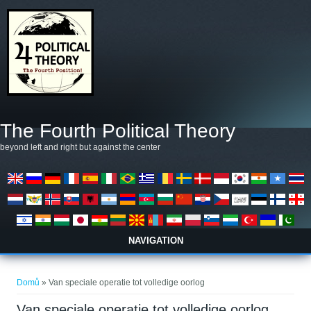
Přejít k hlavnímu obsahu
The Fourth Political Theory
beyond left and right but against the center
NAVIGATION
Jste zde
Domů
» Van speciale operatie tot volledige oorlog
Van speciale operatie tot volledige oorlog