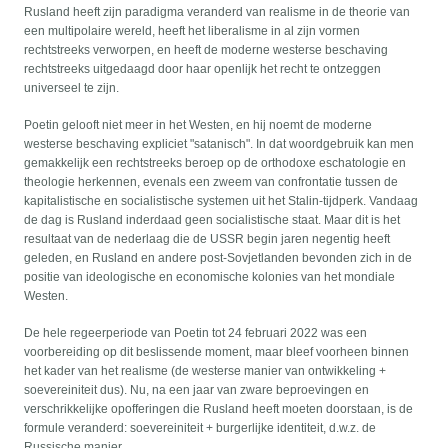
Rusland heeft zijn paradigma veranderd van realisme in de theorie van
een multipolaire wereld, heeft het liberalisme in al zijn vormen
rechtstreeks verworpen, en heeft de moderne westerse beschaving
rechtstreeks uitgedaagd door haar openlijk het recht te ontzeggen
universeel te zijn.
Poetin gelooft niet meer in het Westen, en hij noemt de moderne
westerse beschaving expliciet "satanisch". In dat woordgebruik kan men
gemakkelijk een rechtstreeks beroep op de orthodoxe eschatologie en
theologie herkennen, evenals een zweem van confrontatie tussen de
kapitalistische en socialistische systemen uit het Stalin-tijdperk. Vandaag
de dag is Rusland inderdaad geen socialistische staat. Maar dit is het
resultaat van de nederlaag die de USSR begin jaren negentig heeft
geleden, en Rusland en andere post-Sovjetlanden bevonden zich in de
positie van ideologische en economische kolonies van het mondiale
Westen.
De hele regeerperiode van Poetin tot 24 februari 2022 was een
voorbereiding op dit beslissende moment, maar bleef voorheen binnen
het kader van het realisme (de westerse manier van ontwikkeling +
soevereiniteit dus). Nu, na een jaar van zware beproevingen en
verschrikkelijke opofferingen die Rusland heeft moeten doorstaan, is de
formule veranderd: soevereiniteit + burgerlijke identiteit, d.w.z. de
Russische manier.