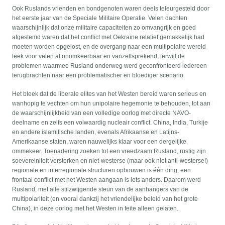
Ook Ruslands vrienden en bondgenoten waren deels teleurgesteld door
het eerste jaar van de Speciale Militaire Operatie. Velen dachten
waarschijnlijk dat onze militaire capaciteiten zo omvangrijk en goed
afgestemd waren dat het conflict met Oekraïne relatief gemakkelijk had
moeten worden opgelost, en de overgang naar een multipolaire wereld
leek voor velen al onomkeerbaar en vanzelfsprekend, terwijl de
problemen waarmee Rusland onderweg werd geconfronteerd iedereen
terugbrachten naar een problematischer en bloediger scenario.
Het bleek dat de liberale elites van het Westen bereid waren serieus en
wanhopig te vechten om hun unipolaire hegemonie te behouden, tot aan
de waarschijnlijkheid van een volledige oorlog met directe NAVO-
deelname en zelfs een volwaardig nucleair conflict. China, India, Turkije
en andere islamitische landen, evenals Afrikaanse en Latijns-
Amerikaanse staten, waren nauwelijks klaar voor een dergelijke
ommekeer. Toenadering zoeken tot een vreedzaam Rusland, rustig zijn
soevereiniteit versterken en niet-westerse (maar ook niet anti-westerse!)
regionale en interregionale structuren opbouwen is één ding, een
frontaal conflict met het Westen aangaan is iets anders. Daarom werd
Rusland, met alle stilzwijgende steun van de aanhangers van de
multipolariteit (en vooral dankzij het vriendelijke beleid van het grote
China), in deze oorlog met het Westen in feite alleen gelaten.