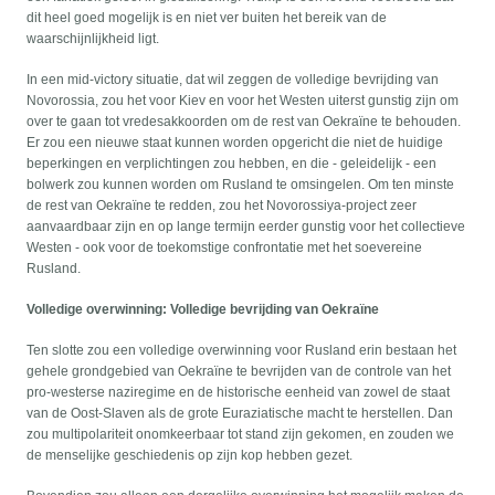
dit heel goed mogelijk is en niet ver buiten het bereik van de
waarschijnlijkheid ligt.
In een mid-victory situatie, dat wil zeggen de volledige bevrijding van
Novorossia, zou het voor Kiev en voor het Westen uiterst gunstig zijn om
over te gaan tot vredesakkoorden om de rest van Oekraïne te behouden.
Er zou een nieuwe staat kunnen worden opgericht die niet de huidige
beperkingen en verplichtingen zou hebben, en die - geleidelijk - een
bolwerk zou kunnen worden om Rusland te omsingelen. Om ten minste
de rest van Oekraïne te redden, zou het Novorossiya-project zeer
aanvaardbaar zijn en op lange termijn eerder gunstig voor het collectieve
Westen - ook voor de toekomstige confrontatie met het soevereine
Rusland.
Volledige overwinning: Volledige bevrijding van Oekraïne
Ten slotte zou een volledige overwinning voor Rusland erin bestaan het
gehele grondgebied van Oekraïne te bevrijden van de controle van het
pro-westerse naziregime en de historische eenheid van zowel de staat
van de Oost-Slaven als de grote Euraziatische macht te herstellen. Dan
zou multipolariteit onomkeerbaar tot stand zijn gekomen, en zouden we
de menselijke geschiedenis op zijn kop hebben gezet.