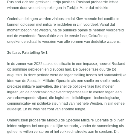
Rusland zich terugtrekken uit zijn posities. Rusland probeerde iets te
winnen door vredesbesprekingen in Turkije. Maar dat mislukte.
Onderhandelingen werden zinloos omdat Kiev meende het conflict te
kunnen oplossen met militaire middelen in zijn voordeel. Vanaf dat
moment begon het Westen, na de publieke opinie te hebben voorbereid
met de woedende Russofobie van de eerste fase, Oekraïne op
ongekende schaal te voorzien van alle vormen van dodelijke wapens.
3e fase: Patstelling № 1
In de zomer van 2022 raakte de situatie in een impasse, hoewel Rusland
op sommige gebieden enig succes had. De tweede fase duurde tot
augustus. In deze periode werd de tegenstelling tussen het aanvankelijke
idee van de Speciale Militaire Operatie als een snelle en snelle reeks
precieze militaire aanvallen, die snel de politieke fase had moeten
ingaan, en de noodzaak om gevechtsoperaties uit te voeren tegen een
zwaarbewapende vijand, die logistieke, inlichtingen-, technologische,
communicatie- en politieke steun had van het hele Westen, in zijn geheel
duidelijk. En nu was het front van enorme lengte.
Ondertussen probeerde Moskou de Speciale Militaire Operatie te blijven
leiden volgens het oorspronkelijke scenario, zonder de samenleving als
geheel te willen verstoren of het volk rechtstreeks aan te spreken. Dit