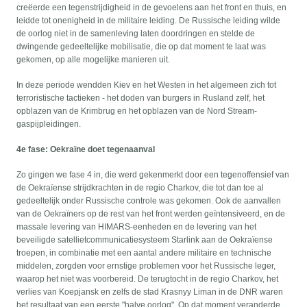
creëerde een tegenstrijdigheid in de gevoelens aan het front en thuis, en
leidde tot onenigheid in de militaire leiding. De Russische leiding wilde
de oorlog niet in de samenleving laten doordringen en stelde de
dwingende gedeeltelijke mobilisatie, die op dat moment te laat was
gekomen, op alle mogelijke manieren uit.
In deze periode wendden Kiev en het Westen in het algemeen zich tot
terroristische tactieken - het doden van burgers in Rusland zelf, het
opblazen van de Krimbrug en het opblazen van de Nord Stream-
gaspijpleidingen.
4e fase: Oekraïne doet tegenaanval
Zo gingen we fase 4 in, die werd gekenmerkt door een tegenoffensief van
de Oekraïense strijdkrachten in de regio Charkov, die tot dan toe al
gedeeltelijk onder Russische controle was gekomen. Ook de aanvallen
van de Oekraïners op de rest van het front werden geïntensiveerd, en de
massale levering van HIMARS-eenheden en de levering van het
beveiligde satellietcommunicatiesysteem Starlink aan de Oekraïense
troepen, in combinatie met een aantal andere militaire en technische
middelen, zorgden voor ernstige problemen voor het Russische leger,
waarop het niet was voorbereid. De terugtocht in de regio Charkov, het
verlies van Koepjansk en zelfs de stad Krasnyy Liman in de DNR waren
het resultaat van een eerste "halve oorlog". Op dat moment veranderde