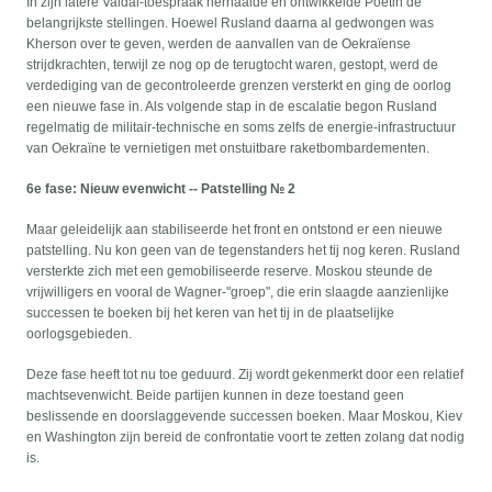
In zijn latere Valdai-toespraak herhaalde en ontwikkelde Poetin de
belangrijkste stellingen. Hoewel Rusland daarna al gedwongen was
Kherson over te geven, werden de aanvallen van de Oekraïense
strijdkrachten, terwijl ze nog op de terugtocht waren, gestopt, werd de
verdediging van de gecontroleerde grenzen versterkt en ging de oorlog
een nieuwe fase in. Als volgende stap in de escalatie begon Rusland
regelmatig de militair-technische en soms zelfs de energie-infrastructuur
van Oekraïne te vernietigen met onstuitbare raketbombardementen.
6e fase: Nieuw evenwicht -- Patstelling № 2
Maar geleidelijk aan stabiliseerde het front en ontstond er een nieuwe
patstelling. Nu kon geen van de tegenstanders het tij nog keren. Rusland
versterkte zich met een gemobiliseerde reserve. Moskou steunde de
vrijwilligers en vooral de Wagner-"groep", die erin slaagde aanzienlijke
successen te boeken bij het keren van het tij in de plaatselijke
oorlogsgebieden.
Deze fase heeft tot nu toe geduurd. Zij wordt gekenmerkt door een relatief
machtsevenwicht. Beide partijen kunnen in deze toestand geen
beslissende en doorslaggevende successen boeken. Maar Moskou, Kiev
en Washington zijn bereid de confrontatie voort te zetten zolang dat nodig
is.