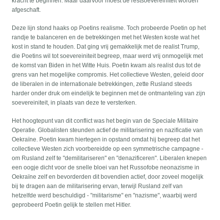
kracht te beginnen. Maar daarvoor moest de restsoevereiniteit worden
afgeschaft.
Deze lijn stond haaks op Poetins realisme. Toch probeerde Poetin op het
randje te balanceren en de betrekkingen met het Westen koste wat het
kost in stand te houden. Dat ging vrij gemakkelijk met de realist Trump,
die Poetins wil tot soevereiniteit begreep, maar werd vrij onmogelijk met
de komst van Biden in het Witte Huis. Poetin kwam als realist dus tot de
grens van het mogelijke compromis. Het collectieve Westen, geleid door
de liberalen in de internationale betrekkingen, zette Rusland steeds
harder onder druk om eindelijk te beginnen met de ontmanteling van zijn
soevereiniteit, in plaats van deze te versterken.
Het hoogtepunt van dit conflict was het begin van de Speciale Militaire
Operatie. Globalisten steunden actief de militarisering en nazificatie van
Oekraïne. Poetin kwam hiertegen in opstand omdat hij begreep dat het
collectieve Westen zich voorbereidde op een symmetrische campagne -
om Rusland zelf te "demilitariseren" en "denazificeren". Liberalen knepen
een oogje dicht voor de snelle bloei van het Russofobe neonazisme in
Oekraïne zelf en bevorderden dit bovendien actief, door zoveel mogelijk
bij te dragen aan de militarisering ervan, terwijl Rusland zelf van
hetzelfde werd beschuldigd - "militarisme" en "nazisme", waarbij werd
geprobeerd Poetin gelijk te stellen met Hitler.