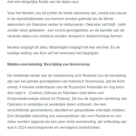
met een dergelijke fixatie van de status quo.
Voor het Westen zou dit echter de beste oplossing zijn, omdat een pauze
in de vijandelijkheden zou kunnen worden gebruikt als de Minsk-
akkoorden om Oekraïne verder te militariseren. Oekraïne zelf blijft - zelfs
zonder deze gebieden - een enorm grondgebied, en de kwestie van de
neutrale status zou modieus worden verward in dubbelzinnige termen.
Moskou begrijpt dit alles; Washington begrijpt het iets slechter. En de
huidige leiding van Kiev wil het helemaal niet begrijpen.
Midden-overwinning: Bevrijding van Novorossia
De middelste versie van de overwinning voor Rusland zou de bevrijding
zijn van het gehele grondgebied van historisch Novorossia, dat de Krim
omvat, 4 nieuwe onderdanen van de Russische Federatie en nog eens
drie regio's - Charkov, Odessa en Nikolajev (met delen van
Dnepropetrovskaja oblast' en Poltava). Dit zou de logische verdeling van
Oekraïne in oostelijke en westelijke delen voltooien, die een
verschillende geschiedenis, identiteit en geopolitieke oriëntatie hebben.
Een dergelijke oplossing zou aanvaardbaar zijn voor Rusland en zou
zeker worden opgevat als een zeer reële overwinning, als voltooiing van
wat in 2014 werd begonnen en vervolgens onderbroken.