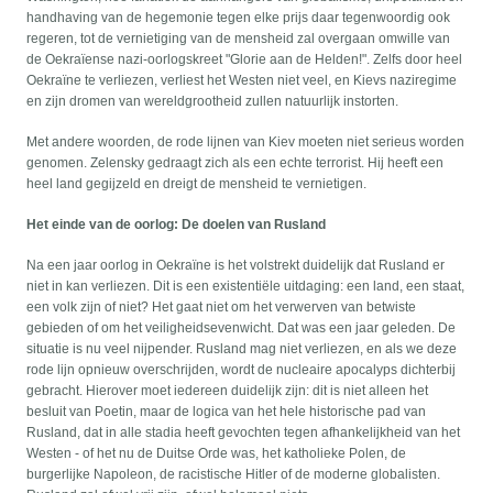
handhaving van de hegemonie tegen elke prijs daar tegenwoordig ook
regeren, tot de vernietiging van de mensheid zal overgaan omwille van
de Oekraïense nazi-oorlogskreet "Glorie aan de Helden!". Zelfs door heel
Oekraïne te verliezen, verliest het Westen niet veel, en Kievs naziregime
en zijn dromen van wereldgrootheid zullen natuurlijk instorten.
Met andere woorden, de rode lijnen van Kiev moeten niet serieus worden
genomen. Zelensky gedraagt zich als een echte terrorist. Hij heeft een
heel land gegijzeld en dreigt de mensheid te vernietigen.
Het einde van de oorlog: De doelen van Rusland
Na een jaar oorlog in Oekraïne is het volstrekt duidelijk dat Rusland er
niet in kan verliezen. Dit is een existentiële uitdaging: een land, een staat,
een volk zijn of niet? Het gaat niet om het verwerven van betwiste
gebieden of om het veiligheidsevenwicht. Dat was een jaar geleden. De
situatie is nu veel nijpender. Rusland mag niet verliezen, en als we deze
rode lijn opnieuw overschrijden, wordt de nucleaire apocalyps dichterbij
gebracht. Hierover moet iedereen duidelijk zijn: dit is niet alleen het
besluit van Poetin, maar de logica van het hele historische pad van
Rusland, dat in alle stadia heeft gevochten tegen afhankelijkheid van het
Westen - of het nu de Duitse Orde was, het katholieke Polen, de
burgerlijke Napoleon, de racistische Hitler of de moderne globalisten.