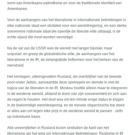
vorm van Amerikaans patriottisme en voor de traditionele identiteit van
Amerikanen.
Voor de aanhangers van het liberalisme in internationale betrekkingen is
elke nationale staat een obstakel voor een wereldregering, en een sterke
soevereine nationale staat die openlijk de liberale elite uitdaagt, is de
echte vijand die moet worden vernietigd.
Na de val van de USSR was de wereld niet langer bipolair, maar
unipolair, en greep de globalistische elite, de aanhangers van het
liberalisme in de IR, de belangrijkste hefbomen voor het beheer van de
mensheid.
Het verslagen, uiteengevallen Rusland, als overblijfsel van de tweede
pool onder Jeltsin, aanvaardde deze spelregels en stemde in met de
logica van de liberalen in de IR. Moskou hoefde alleen maar te integreren
in de westerse wereld, afstand te doen van zijn soevereiniteit en zich aan
de regels te houden. Het doel was om ten minste enige status te krijgen
in de toekomstige wereldregering, en de nieuwe oligarchische top deed
er alles aan om tegen elke prijs in de westerse wereld te passen - zelfs
op individuele basis.
Alle universiteiten in Rusland kozen sindsdien de kant van het
liberalisme als het ging om Internationale Betrekkingen. Realisme in IR