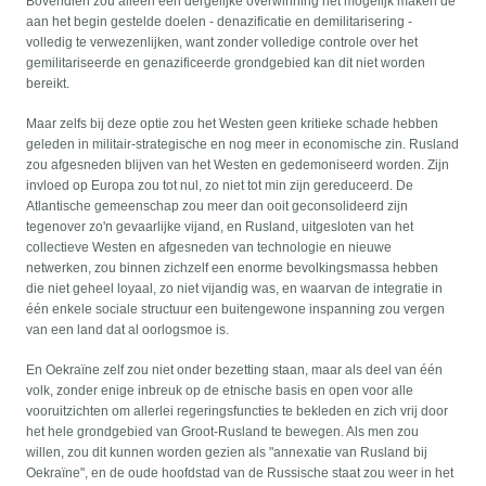
Bovendien zou alleen een dergelijke overwinning het mogelijk maken de
aan het begin gestelde doelen - denazificatie en demilitarisering -
volledig te verwezenlijken, want zonder volledige controle over het
gemilitariseerde en genazificeerde grondgebied kan dit niet worden
bereikt.
Maar zelfs bij deze optie zou het Westen geen kritieke schade hebben
geleden in militair-strategische en nog meer in economische zin. Rusland
zou afgesneden blijven van het Westen en gedemoniseerd worden. Zijn
invloed op Europa zou tot nul, zo niet tot min zijn gereduceerd. De
Atlantische gemeenschap zou meer dan ooit geconsolideerd zijn
tegenover zo'n gevaarlijke vijand, en Rusland, uitgesloten van het
collectieve Westen en afgesneden van technologie en nieuwe
netwerken, zou binnen zichzelf een enorme bevolkingsmassa hebben
die niet geheel loyaal, zo niet vijandig was, en waarvan de integratie in
één enkele sociale structuur een buitengewone inspanning zou vergen
van een land dat al oorlogsmoe is.
En Oekraïne zelf zou niet onder bezetting staan, maar als deel van één
volk, zonder enige inbreuk op de etnische basis en open voor alle
vooruitzichten om allerlei regeringsfuncties te bekleden en zich vrij door
het hele grondgebied van Groot-Rusland te bewegen. Als men zou
willen, zou dit kunnen worden gezien als "annexatie van Rusland bij
Oekraïne", en de oude hoofdstad van de Russische staat zou weer in het