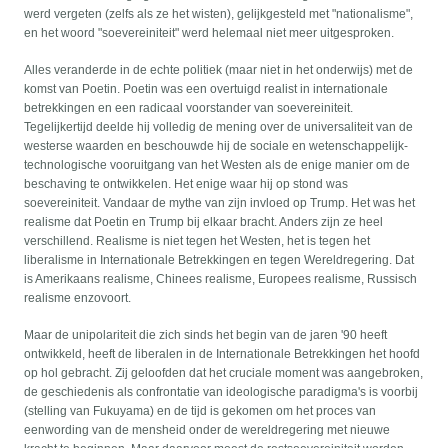
werd vergeten (zelfs als ze het wisten), gelijkgesteld met "nationalisme",
en het woord "soevereiniteit" werd helemaal niet meer uitgesproken.
Alles veranderde in de echte politiek (maar niet in het onderwijs) met de
komst van Poetin. Poetin was een overtuigd realist in internationale
betrekkingen en een radicaal voorstander van soevereiniteit.
Tegelijkertijd deelde hij volledig de mening over de universaliteit van de
westerse waarden en beschouwde hij de sociale en wetenschappelijk-
technologische vooruitgang van het Westen als de enige manier om de
beschaving te ontwikkelen. Het enige waar hij op stond was
soevereiniteit. Vandaar de mythe van zijn invloed op Trump. Het was het
realisme dat Poetin en Trump bij elkaar bracht. Anders zijn ze heel
verschillend. Realisme is niet tegen het Westen, het is tegen het
liberalisme in Internationale Betrekkingen en tegen Wereldregering. Dat
is Amerikaans realisme, Chinees realisme, Europees realisme, Russisch
realisme enzovoort.
Maar de unipolariteit die zich sinds het begin van de jaren '90 heeft
ontwikkeld, heeft de liberalen in de Internationale Betrekkingen het hoofd
op hol gebracht. Zij geloofden dat het cruciale moment was aangebroken,
de geschiedenis als confrontatie van ideologische paradigma's is voorbij
(stelling van Fukuyama) en de tijd is gekomen om het proces van
eenwording van de mensheid onder de wereldregering met nieuwe