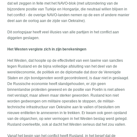
dat wil zeggen in feite met het NAVO-blok (met uitzondering van de
bijzondere positie van Turkije en Hongarije, die neutraal willen blijven in
het conflict - de overige NAVO-landen nemen op de een of andere manier
deel aan de oorlog aan de zijde van Oekraïne).
Dit oorlogsjaar heeft veel illusies van alle partijen in het conflict aan
diggelen geslagen.
Het Westen vergiste zich in zijn berekeningen
Het Westen, dat hoopte op de effectiviteit van een lawine van sancties
tegen Rusland en de bijna volledige afsluiting van het deel van de
wereldeconomie, de politiek en de diplomatie dat door de Verenigde
Staten en zijn bondgenoten wordt gecontroleerd, is daar niet in geslaagd.
De Russische economie heeft standgehouden, er zijn geen
binnenlandse protesten geweest en de positie van Poetin is niet alleen
niet verslapt, maar alleen maar sterker geworden. Rusland kon niet
worden gedwongen om militaire operaties te stoppen, de militair-
technische infrastructuur van Oekraïne aan te vallen of besluiten om
nieuwe entiteiten te annexeren in te trekken. Er kwam ook geen opstand
van de oligarchen, op wier vermogen in het Westen beslag werd gelegd.
Rusland overleefde, ook al dacht het Westen serieus dat het zou vallen.
Vanaf het begin van het conflict heeft Rusland, in het besef dat de