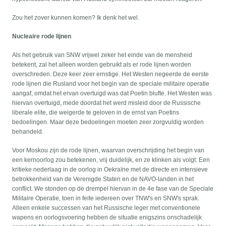
Zou het zover kunnen komen? Ik denk het wel.
Nucleaire rode lijnen
Als het gebruik van SNW vrijwel zeker het einde van de mensheid
betekent, zal het alleen worden gebruikt als er rode lijnen worden
overschreden. Deze keer zeer ernstige. Het Westen negeerde de eerste
rode lijnen die Rusland voor het begin van de speciale militaire operatie
aangaf, omdat het ervan overtuigd was dat Poetin blufte. Het Westen was
hiervan overtuigd, mede doordat het werd misleid door de Russische
liberale elite, die weigerde te geloven in de ernst van Poetins
bedoelingen. Maar deze bedoelingen moeten zeer zorgvuldig worden
behandeld.
Voor Moskou zijn de rode lijnen, waarvan overschrijding het begin van
een kernoorlog zou betekenen, vrij duidelijk, en ze klinken als volgt: Een
kritieke nederlaag in de oorlog in Oekraïne met de directe en intensieve
betrokkenheid van de Verenigde Staten en de NAVO-landen in het
conflict. We stonden op de drempel hiervan in de 4e fase van de Speciale
Militaire Operatie, toen in feite iedereen over TNW's en SNW's sprak.
Alleen enkele successen van het Russische leger met conventionele
wapens en oorlogsvoering hebben de situatie enigszins onschadelijk