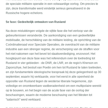
de speciale militaire operatie in een volwaardige oorlog. Om precies te
zijn, deze transformatie werd eindelijk serieus gerealiseerd in de
Russische hogere echelons.
5e fase: Gedeeltelijk ontwaken van Rusland
Na deze mislukkingen volgde de vijfde fase die het verloop van de
gebeurtenissen veranderde. De aankondiging van een gedeeltelijke
mobilisatie, de herschikking van de militaire leiding, de oprichting van de
Coördinatieraad voor Speciale Operaties, de overdracht van de militaire
industrie aan een strenger regime, de verscherping van de straffen voor
het niet nakomen van het bevel tot staatsverdediging, enzovoort. Het
hoogtepunt van deze fase was het referendum over de toetreding tot
Rusland in vier gebieden - de DNR, de LNR, en de regio's Kherson en
Zaporozhye, het besluit van Poetin om hen tot Rusland te laten toetreden,
en zijn fundamentele ideologische toespraak bij deze gelegenheid op 30
september, waarin hij verklaarde, voor het eerst in alle openheid de
oppositie van Rusland tegen de westerse liberale hegemonie, zijn
volledige en onomkeerbare vastberadenheid om een multipolaire wereld
op te bouwen, en het begin van de acute fase van de oorlog der
beschavingen, waarin de moderne beschaving van het Westen tot
"satanisch" werd verklaard.