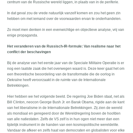
centrum van de Russische wereld liggen, in plaats van in de periferie.
In dat geval zou de vrede natuurlijk vanzelf komen en zou het geen zin
hebben om met iemand over de voorwaarden ervan te onderhandelen.
Zo moet men denken in een evenwichtige en objectieve analyse, vrij van
enige propaganda.
Het veranderen van de Russisch-IR-formule: Van realisme naar het
conflict der beschavingen
Bij de analyse van het eerste jaar van de Speciale Militaire Operatie is er
nog een laatste zaak die het overwegen waard is. Deze keer gaat het om
een theoretische beoordeling van de transformatie die de oorlog in
Oekraïne heeft veroorzaakt in de ruimte van de Internationale
Betrekkingen.
Hier hebben we het volgende beeld. De regering Joe Biden staat, net als
Bill Clinton, neocon George Bush Jr. en Barak Obama, rigide aan de kant
van het liberalisme in de Internationale Betrekkingen. Zij zien de wereld
als mondiaal en geregeerd door de Wereldregering boven de hoofden
van alle natiestaten. Zelfs de VS zelf is in hun ogen niet meer dan een
tijdelijk instrument in de handen van een kosmopolitische wereldelite.
Vandaar de afkeer en zelfs haat van democraten en globalisten voor elke