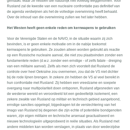
gemaakt. Maar ze hebben die natuurlijk niet volledig weggenomen. Voor
Rusland zal de kwestie van een nucleaire confrontatie pas definitief van
de agenda verdwijnen als het de volledige overwinning heeft behaald.
Over de inhoud van die overwinning zullen we het later hebben.
Het Westen heeft geen enkele reden om kernwapens te gebruiken
Voor de Verenigde Staten en de NAVO, in de situatie waarin zij zich
bevinden, is er geen enkele motivatie om in de nabije toekomst
kernwapens te gebruiken. Ze zouden alleen worden gebruikt als reactie
op een Russische nucleaire aanval, die niet zou plaatsvinden zonder een
fundamentele reden (d.w.z. zonder een ernstige - of zelfs fatale - dreiging
van een militaire aanval). Zelfs als men zich voorstelt dat Rusland de
controle over heel Oekraïne zou overnemen, zou dat de VS niet dichter
bij de rode lijnen brengen. In zekere zin hebben de VS al veel bereikt in
hun confrontatie met Rusland: Zij hebben een vreedzame en soepele
overgang naar multipolariteit doen ontsporen, Rusland afgesneden van
de westerse wereld en veroordeeld tot een gedeeltelijk isolement, een
zekere zwakte van Rusland op militair en technisch gebied aangetoond,
ernstige sancties opgelegd, bijgedragen tot de verslechtering van het
imago van Rusland bij degenen die zijn echte of potentiële bondgenoten
waren, zijn eigen militaire en technische arsenaal geactualiseerd en
nieuwe technologieën uitgeprobeerd in reële situaties. Als Rusland met
andere middelen kan worden verslagen, in plaats van door wederzijdse