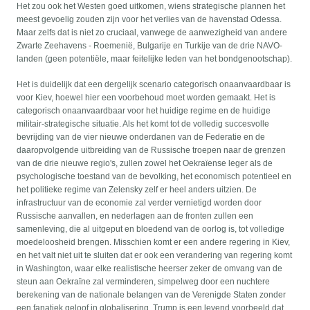
Het zou ook het Westen goed uitkomen, wiens strategische plannen het
meest gevoelig zouden zijn voor het verlies van de havenstad Odessa.
Maar zelfs dat is niet zo cruciaal, vanwege de aanwezigheid van andere
Zwarte Zeehavens - Roemenië, Bulgarije en Turkije van de drie NAVO-
landen (geen potentiële, maar feitelijke leden van het bondgenootschap).
Het is duidelijk dat een dergelijk scenario categorisch onaanvaardbaar is
voor Kiev, hoewel hier een voorbehoud moet worden gemaakt. Het is
categorisch onaanvaardbaar voor het huidige regime en de huidige
militair-strategische situatie. Als het komt tot de volledig succesvolle
bevrijding van de vier nieuwe onderdanen van de Federatie en de
daaropvolgende uitbreiding van de Russische troepen naar de grenzen
van de drie nieuwe regio's, zullen zowel het Oekraïense leger als de
psychologische toestand van de bevolking, het economisch potentieel en
het politieke regime van Zelensky zelf er heel anders uitzien. De
infrastructuur van de economie zal verder vernietigd worden door
Russische aanvallen, en nederlagen aan de fronten zullen een
samenleving, die al uitgeput en bloedend van de oorlog is, tot volledige
moedeloosheid brengen. Misschien komt er een andere regering in Kiev,
en het valt niet uit te sluiten dat er ook een verandering van regering komt
in Washington, waar elke realistische heerser zeker de omvang van de
steun aan Oekraïne zal verminderen, simpelweg door een nuchtere
berekening van de nationale belangen van de Verenigde Staten zonder
een fanatiek geloof in globalisering. Trump is een levend voorbeeld dat