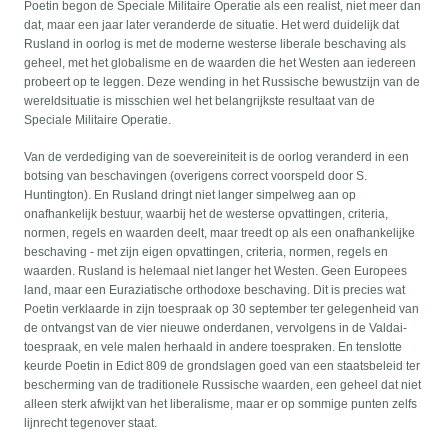
Poetin begon de Speciale Militaire Operatie als een realist, niet meer dan
dat, maar een jaar later veranderde de situatie. Het werd duidelijk dat
Rusland in oorlog is met de moderne westerse liberale beschaving als
geheel, met het globalisme en de waarden die het Westen aan iedereen
probeert op te leggen. Deze wending in het Russische bewustzijn van de
wereldsituatie is misschien wel het belangrijkste resultaat van de
Speciale Militaire Operatie.
Van de verdediging van de soevereiniteit is de oorlog veranderd in een
botsing van beschavingen (overigens correct voorspeld door S.
Huntington). En Rusland dringt niet langer simpelweg aan op
onafhankelijk bestuur, waarbij het de westerse opvattingen, criteria,
normen, regels en waarden deelt, maar treedt op als een onafhankelijke
beschaving - met zijn eigen opvattingen, criteria, normen, regels en
waarden. Rusland is helemaal niet langer het Westen. Geen Europees
land, maar een Euraziatische orthodoxe beschaving. Dit is precies wat
Poetin verklaarde in zijn toespraak op 30 september ter gelegenheid van
de ontvangst van de vier nieuwe onderdanen, vervolgens in de Valdai-
toespraak, en vele malen herhaald in andere toespraken. En tenslotte
keurde Poetin in Edict 809 de grondslagen goed van een staatsbeleid ter
bescherming van de traditionele Russische waarden, een geheel dat niet
alleen sterk afwijkt van het liberalisme, maar er op sommige punten zelfs
lijnrecht tegenover staat.