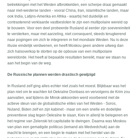
betrekkingen met het Westen afbrokkelden, een scherpe draai gemaakt
naar niet-westerse landen - vooral China, Iran, islamitische landen, maar
ook India, Latijns-Amerika en Afrika - waarbij het duidelijk en
contrasterend verklaarde vastbesloten te zijn een multipolaire wereld op
te bouwen. Voor een deel probeerde Rusland al eerder zijn soevereiniteit
te versterken, maar met aarzeling, niet consequent, steeds terugkerend
naar pogingen om zich te integreren in het mondiale Westen. Nu is deze
illusie eindelijk verdwenen, en heeft Moskou geen andere uitweg dan
zich halsoverkop te storten op de opbouw van een multipolaire
wereldorde. Het heeft al bepaalde resultaten bereikt, maar we staan nu
aan het begin van de weg.
De Russische plannen werden drastisch gewijzigd
In Rusland zelf ging alles echter niet zoals het moest. Blijkbaar was het
plan niet om te wachten tot Oekraïne Donbass en vervolgens de Krim zou
aanvallen, wat tijdens de Minsk-akkoorden werd voorbereid met de
actieve steun van de globalistische elites van het Westen - Soros,
Nuland, Biden zelf en zijn kabinet - maar om een snelle en dodelijke
preventieve slag tegen Oekraïne te slaan, Kiev in allerijl te belegeren en
het regime van Zelenski tot capitulatie te dwingen. Daarna was Moskou
van plan een gematigde politicus (iemand als Medvedchuk) aan de
macht te brengen, en een begin te maken met het herstel van de