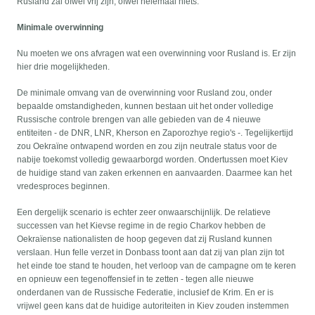
Rusland zal ofwel vrij zijn, ofwel helemaal niets.
Minimale overwinning
Nu moeten we ons afvragen wat een overwinning voor Rusland is. Er zijn
hier drie mogelijkheden.
De minimale omvang van de overwinning voor Rusland zou, onder
bepaalde omstandigheden, kunnen bestaan uit het onder volledige
Russische controle brengen van alle gebieden van de 4 nieuwe
entiteiten - de DNR, LNR, Kherson en Zaporozhye regio's -. Tegelijkertijd
zou Oekraïne ontwapend worden en zou zijn neutrale status voor de
nabije toekomst volledig gewaarborgd worden. Ondertussen moet Kiev
de huidige stand van zaken erkennen en aanvaarden. Daarmee kan het
vredesproces beginnen.
Een dergelijk scenario is echter zeer onwaarschijnlijk. De relatieve
successen van het Kievse regime in de regio Charkov hebben de
Oekraïense nationalisten de hoop gegeven dat zij Rusland kunnen
verslaan. Hun felle verzet in Donbass toont aan dat zij van plan zijn tot
het einde toe stand te houden, het verloop van de campagne om te keren
en opnieuw een tegenoffensief in te zetten - tegen alle nieuwe
onderdanen van de Russische Federatie, inclusief de Krim. En er is
vrijwel geen kans dat de huidige autoriteiten in Kiev zouden instemmen