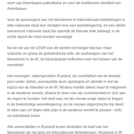
vorm van Amerikaans patriottisme en voor de traditionele identiteit van
Amerikanen.
Voor de aanhangers van het liberalisme in internationale betrekkingen is
elke nationale staat een obstakel voor een wereldregering, en een sterke
soevereine nationale staat die openlijk de liberale elite uitdaagt, is de
echte vijand die moet worden vernietigd.
Na de val van de USSR was de wereld niet langer bipolair, maar
unipolair, en greep de globalistische elite, de aanhangers van het
liberalisme in de IR, de belangrijkste hefbomen voor het beheer van de
mensheid.
Het verslagen, uiteengevallen Rusland, als overblijfsel van de tweede
pool onder Jeltsin, aanvaardde deze spelregels en stemde in met de
logica van de liberalen in de IR. Moskou hoefde alleen maar te integreren
in de westerse wereld, afstand te doen van zijn soevereiniteit en zich aan
de regels te houden. Het doel was om ten minste enige status te krijgen
in de toekomstige wereldregering, en de nieuwe oligarchische top deed
er alles aan om tegen elke prijs in de westerse wereld te passen - zelfs
op individuele basis.
Alle universiteiten in Rusland kozen sindsdien de kant van het
liberalisme als het ging om Internationale Betrekkingen. Realisme in IR