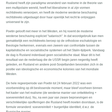
Rusland heeft zijn paradigma veranderd van realisme in de theorie van
een multipolaire wereld, heeft het liberalisme in al zijn vormen
rechtstreeks verworpen, en heeft de moderne westerse beschaving
rechtstreeks uitgedaagd door haar openlijk het recht te ontzeggen
universeel te zijn.
Poetin gelooft niet meer in het Westen, en hij noemt de moderne
westerse beschaving expliciet "satanisch". In dat woordgebruik kan men
gemakkelijk een rechtstreeks beroep op de orthodoxe eschatologie en
theologie herkennen, evenals een zweem van confrontatie tussen de
kapitalistische en socialistische systemen uit het Stalin-tijdperk. Vandaag
de dag is Rusland inderdaad geen socialistische staat. Maar dit is het
resultaat van de nederlaag die de USSR begin jaren negentig heeft
geleden, en Rusland en andere post-Sovjetlanden bevonden zich in de
positie van ideologische en economische kolonies van het mondiale
Westen.
De hele regeerperiode van Poetin tot 24 februari 2022 was een
voorbereiding op dit beslissende moment, maar bleef voorheen binnen
het kader van het realisme (de westerse manier van ontwikkeling +
soevereiniteit dus). Nu, na een jaar van zware beproevingen en
verschrikkelijke opofferingen die Rusland heeft moeten doorstaan, is de
formule veranderd: soevereiniteit + burgerlijke identiteit, d.w.z. de
Russische manier.