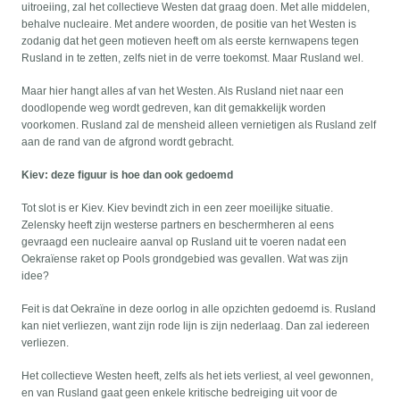
uitroeiing, zal het collectieve Westen dat graag doen. Met alle middelen,
behalve nucleaire. Met andere woorden, de positie van het Westen is
zodanig dat het geen motieven heeft om als eerste kernwapens tegen
Rusland in te zetten, zelfs niet in de verre toekomst. Maar Rusland wel.
Maar hier hangt alles af van het Westen. Als Rusland niet naar een
doodlopende weg wordt gedreven, kan dit gemakkelijk worden
voorkomen. Rusland zal de mensheid alleen vernietigen als Rusland zelf
aan de rand van de afgrond wordt gebracht.
Kiev: deze figuur is hoe dan ook gedoemd
Tot slot is er Kiev. Kiev bevindt zich in een zeer moeilijke situatie.
Zelensky heeft zijn westerse partners en beschermheren al eens
gevraagd een nucleaire aanval op Rusland uit te voeren nadat een
Oekraïense raket op Pools grondgebied was gevallen. Wat was zijn
idee?
Feit is dat Oekraïne in deze oorlog in alle opzichten gedoemd is. Rusland
kan niet verliezen, want zijn rode lijn is zijn nederlaag. Dan zal iedereen
verliezen.
Het collectieve Westen heeft, zelfs als het iets verliest, al veel gewonnen,
en van Rusland gaat geen enkele kritische bedreiging uit voor de