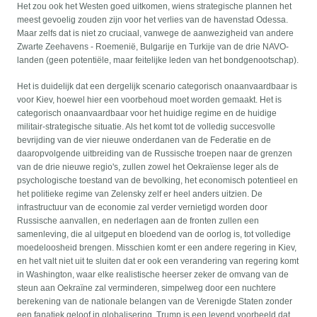
Het zou ook het Westen goed uitkomen, wiens strategische plannen het
meest gevoelig zouden zijn voor het verlies van de havenstad Odessa.
Maar zelfs dat is niet zo cruciaal, vanwege de aanwezigheid van andere
Zwarte Zeehavens - Roemenië, Bulgarije en Turkije van de drie NAVO-
landen (geen potentiële, maar feitelijke leden van het bondgenootschap).
Het is duidelijk dat een dergelijk scenario categorisch onaanvaardbaar is
voor Kiev, hoewel hier een voorbehoud moet worden gemaakt. Het is
categorisch onaanvaardbaar voor het huidige regime en de huidige
militair-strategische situatie. Als het komt tot de volledig succesvolle
bevrijding van de vier nieuwe onderdanen van de Federatie en de
daaropvolgende uitbreiding van de Russische troepen naar de grenzen
van de drie nieuwe regio's, zullen zowel het Oekraïense leger als de
psychologische toestand van de bevolking, het economisch potentieel en
het politieke regime van Zelensky zelf er heel anders uitzien. De
infrastructuur van de economie zal verder vernietigd worden door
Russische aanvallen, en nederlagen aan de fronten zullen een
samenleving, die al uitgeput en bloedend van de oorlog is, tot volledige
moedeloosheid brengen. Misschien komt er een andere regering in Kiev,
en het valt niet uit te sluiten dat er ook een verandering van regering komt
in Washington, waar elke realistische heerser zeker de omvang van de
steun aan Oekraïne zal verminderen, simpelweg door een nuchtere
berekening van de nationale belangen van de Verenigde Staten zonder
een fanatiek geloof in globalisering. Trump is een levend voorbeeld dat