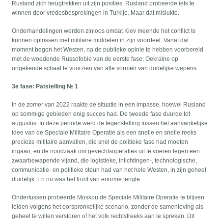
Rusland zich terugtrekken uit zijn posities. Rusland probeerde iets te
winnen door vredesbesprekingen in Turkije. Maar dat mislukte.
Onderhandelingen werden zinloos omdat Kiev meende het conflict te
kunnen oplossen met militaire middelen in zijn voordeel. Vanaf dat
moment begon het Westen, na de publieke opinie te hebben voorbereid
met de woedende Russofobie van de eerste fase, Oekraïne op
ongekende schaal te voorzien van alle vormen van dodelijke wapens.
3e fase: Patstelling № 1
In de zomer van 2022 raakte de situatie in een impasse, hoewel Rusland
op sommige gebieden enig succes had. De tweede fase duurde tot
augustus. In deze periode werd de tegenstelling tussen het aanvankelijke
idee van de Speciale Militaire Operatie als een snelle en snelle reeks
precieze militaire aanvallen, die snel de politieke fase had moeten
ingaan, en de noodzaak om gevechtsoperaties uit te voeren tegen een
zwaarbewapende vijand, die logistieke, inlichtingen-, technologische,
communicatie- en politieke steun had van het hele Westen, in zijn geheel
duidelijk. En nu was het front van enorme lengte.
Ondertussen probeerde Moskou de Speciale Militaire Operatie te blijven
leiden volgens het oorspronkelijke scenario, zonder de samenleving als
geheel te willen verstoren of het volk rechtstreeks aan te spreken. Dit