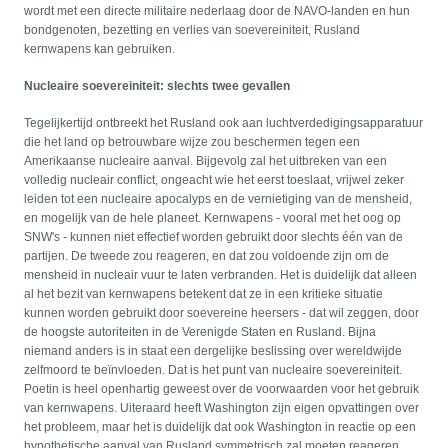
wordt met een directe militaire nederlaag door de NAVO-landen en hun
bondgenoten, bezetting en verlies van soevereiniteit, Rusland
kernwapens kan gebruiken.
Nucleaire soevereiniteit: slechts twee gevallen
Tegelijkertijd ontbreekt het Rusland ook aan luchtverdedigingsapparatuur
die het land op betrouwbare wijze zou beschermen tegen een
Amerikaanse nucleaire aanval. Bijgevolg zal het uitbreken van een
volledig nucleair conflict, ongeacht wie het eerst toeslaat, vrijwel zeker
leiden tot een nucleaire apocalyps en de vernietiging van de mensheid,
en mogelijk van de hele planeet. Kernwapens - vooral met het oog op
SNW's - kunnen niet effectief worden gebruikt door slechts één van de
partijen. De tweede zou reageren, en dat zou voldoende zijn om de
mensheid in nucleair vuur te laten verbranden. Het is duidelijk dat alleen
al het bezit van kernwapens betekent dat ze in een kritieke situatie
kunnen worden gebruikt door soevereine heersers - dat wil zeggen, door
de hoogste autoriteiten in de Verenigde Staten en Rusland. Bijna
niemand anders is in staat een dergelijke beslissing over wereldwijde
zelfmoord te beïnvloeden. Dat is het punt van nucleaire soevereiniteit.
Poetin is heel openhartig geweest over de voorwaarden voor het gebruik
van kernwapens. Uiteraard heeft Washington zijn eigen opvattingen over
het probleem, maar het is duidelijk dat ook Washington in reactie op een
hypothetische aanval van Rusland symmetrisch zal moeten reageren.