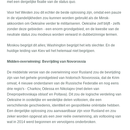
met een dergelijke fixatie van de status quo.
Voor het Westen zou dit echter de beste oplossing zijn, omdat een pauze
in de vijandelijkheden zou kunnen worden gebruikt als de Minsk-
akkoorden om Oekraïne verder te militariseren. Oekraïne zelf blijft - zelfs
zonder deze gebieden - een enorm grondgebied, en de kwestie van de
neutrale status zou modieus worden verward in dubbelzinnige termen.
Moskou begrijpt dit alles; Washington begrijpt het iets slechter. En de
huidige leiding van Kiev wil het helemaal niet begrijpen.
Midden-overwinning: Bevrijding van Novorossia
De middelste versie van de overwinning voor Rusland zou de bevrijding
zijn van het gehele grondgebied van historisch Novorossia, dat de Krim
omvat, 4 nieuwe onderdanen van de Russische Federatie en nog eens
drie regio's - Charkov, Odessa en Nikolajev (met delen van
Dnepropetrovskaja oblast' en Poltava). Dit zou de logische verdeling van
Oekraïne in oostelijke en westelijke delen voltooien, die een
verschillende geschiedenis, identiteit en geopolitieke oriëntatie hebben.
Een dergelijke oplossing zou aanvaardbaar zijn voor Rusland en zou
zeker worden opgevat als een zeer reële overwinning, als voltooiing van
wat in 2014 werd begonnen en vervolgens onderbroken.