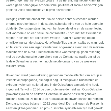
betrekkingen met het Westen (zoals na de hereniging met de Krim). Er
waren geen belangrijke economische, politieke of sociale hervormingen
gepland. Alles zou precies zo blijven als voorheen.
Het ging echter helemaal mis. Na de eerste echte successen werden
enorme misrekeningen in de strategische planning van de hele operatie
duidelijk. De rustige stemming van het leger, de elite en de samenleving,
niet voorbereid op een serieuze confrontatie - noch met het Oekraïense
regime, noch met het collectieve Westen - had zijn weerslag op de
ontwikkeling van de situatie. Het offensief liep vast en stuitte op wanhopig
en fel verzet van een tegenstander met ongekende steun van de militaire
machine van de NAVO. Het Kremlin hield waarschijnlijk geen rekening
met de psychologische bereidheid van de Oekraïense nazi's om tot de
laatste Oekraïner te vechten, noch met de omvang van de westerse
militaire steun.
Bovendien werd geen rekening gehouden met de effecten van acht jaar
intensieve propaganda, die dag in dag uit met geweld Russofobie en
extreem hysterisch nationalisme in de Oekraïense samenleving heeft
ingeprent. Terwijl in 2014 de overgrote meerderheid van Oost-Oekraïne
(Novorossiya) en de helft van Centraal-Oekraïne positief tegenover
Rusland stonden, zij het niet zo radicaal als de inwoners van de Krim en
Donbass, is deze balans in 2022 veranderd. De haat tegen de Russen is
aanzienlijk toegenomen, en pro-Russische sympathieën zijn met geweld