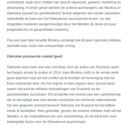
onderdrukt, vaak door middel van directe repressie, geweld, marteling en
afranseling. In ieder geval werden de actieve aanhangers van Moskou in
Oekraïne passief en geïntimideerd, terwijl degenen die eerder aarzelden
uiteindelijk de kant van het Oekraïense neonazisme kozen, op alle
mogelijke manieren aangemoedigd door het Westen (ik denk om puur
pragmatische en geopolitieke redenen).
Pas een jaar later besefte Moskou eindelijk dat dit geen speciale militaire
operatie was, maar een volwaardige oorlog.
Oekraïne presteerde relatief goed
Oekraïne was meer dan wie ook klaar voor de acties van Rusland, want
het begon erover te praten in 2014, toen Moskou zelfs in de verste verte
geen plannen had om het conflict uit te breiden en hereniging met de
Krim voldoende leek. Als het regime in Kiev ergens door verrast werd,
waren het juist de militaire mislukkingen van Rusland na de
aanvankelijke successen. Dit versterkte het moreel van een samenleving
die al verzadigd was met rabiate russofobie en verheven nationalisme.
Op een gegeven moment besloot Oekraïne om Rusland tot het bittere
einde te bestrijden. Kiev geloofde, gezien de enorme militaire hulp uit het
Westen, in de mogelijkheid van een overwinning, en dit werd een zeer
belangrijke factor voor de Oekraïense psychologie.