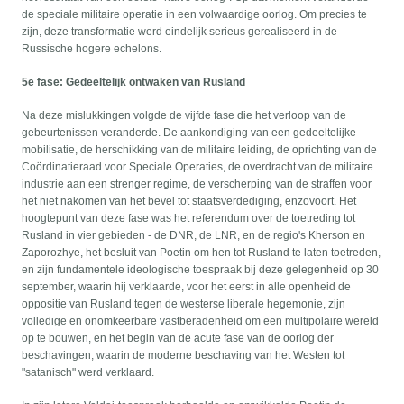
de speciale militaire operatie in een volwaardige oorlog. Om precies te
zijn, deze transformatie werd eindelijk serieus gerealiseerd in de
Russische hogere echelons.
5e fase: Gedeeltelijk ontwaken van Rusland
Na deze mislukkingen volgde de vijfde fase die het verloop van de
gebeurtenissen veranderde. De aankondiging van een gedeeltelijke
mobilisatie, de herschikking van de militaire leiding, de oprichting van de
Coördinatieraad voor Speciale Operaties, de overdracht van de militaire
industrie aan een strenger regime, de verscherping van de straffen voor
het niet nakomen van het bevel tot staatsverdediging, enzovoort. Het
hoogtepunt van deze fase was het referendum over de toetreding tot
Rusland in vier gebieden - de DNR, de LNR, en de regio's Kherson en
Zaporozhye, het besluit van Poetin om hen tot Rusland te laten toetreden,
en zijn fundamentele ideologische toespraak bij deze gelegenheid op 30
september, waarin hij verklaarde, voor het eerst in alle openheid de
oppositie van Rusland tegen de westerse liberale hegemonie, zijn
volledige en onomkeerbare vastberadenheid om een multipolaire wereld
op te bouwen, en het begin van de acute fase van de oorlog der
beschavingen, waarin de moderne beschaving van het Westen tot
"satanisch" werd verklaard.