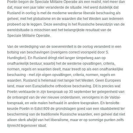
Poetin begon de Speciale Militaire Operatie als een realist, niet meer dan
dat, maar een jaar later veranderde de situatie. Het werd duidelijk dat
Rusland in oorlog is met de moderne westerse liberale beschaving als
geheel, met het globalisme en de waarden die het Westen aan iedereen
probeert op te leggen. Deze wending in het Russische bewustzijn van de
wereldsituatie is misschien wel het belangrijkste resultaat van de
Speciale Militaire Operatie.
Van de verdediging van de soevereiniteit is de oorlog veranderd in een
botsing van beschavingen (overigens correct voorspeld door S.
Huntington). En Rusland dringt niet langer simpelweg aan op
onafhankelijk bestuur, waarbij het de westerse opvattingen, criteria,
normen, regels en waarden deelt, maar treedt op als een onafhankelijke
beschaving - met zijn eigen opvattingen, criteria, normen, regels en
waarden. Rusland is helemaal niet langer het Westen. Geen Europees
land, maar een Euraziatische orthodoxe beschaving. Dit is precies wat
Poetin verklaarde in zijn toespraak op 30 september ter gelegenheid van
de ontvangst van de vier nieuwe onderdanen, vervolgens in de Valdai-
toespraak, en vele malen herhaald in andere toespraken. En tenslotte
keurde Poetin in Edict 809 de grondslagen goed van een staatsbeleid ter
bescherming van de traditionele Russische waarden, een geheel dat niet
alleen sterk afwijkt van het liberalisme, maar er op sommige punten zelfs
lijnrecht tegenover staat.