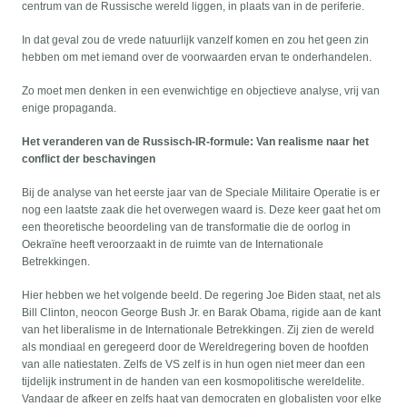
centrum van de Russische wereld liggen, in plaats van in de periferie.
In dat geval zou de vrede natuurlijk vanzelf komen en zou het geen zin
hebben om met iemand over de voorwaarden ervan te onderhandelen.
Zo moet men denken in een evenwichtige en objectieve analyse, vrij van
enige propaganda.
Het veranderen van de Russisch-IR-formule: Van realisme naar het
conflict der beschavingen
Bij de analyse van het eerste jaar van de Speciale Militaire Operatie is er
nog een laatste zaak die het overwegen waard is. Deze keer gaat het om
een theoretische beoordeling van de transformatie die de oorlog in
Oekraïne heeft veroorzaakt in de ruimte van de Internationale
Betrekkingen.
Hier hebben we het volgende beeld. De regering Joe Biden staat, net als
Bill Clinton, neocon George Bush Jr. en Barak Obama, rigide aan de kant
van het liberalisme in de Internationale Betrekkingen. Zij zien de wereld
als mondiaal en geregeerd door de Wereldregering boven de hoofden
van alle natiestaten. Zelfs de VS zelf is in hun ogen niet meer dan een
tijdelijk instrument in de handen van een kosmopolitische wereldelite.
Vandaar de afkeer en zelfs haat van democraten en globalisten voor elke