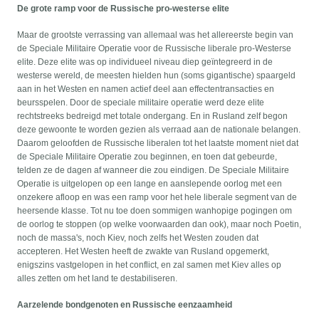
De grote ramp voor de Russische pro-westerse elite
Maar de grootste verrassing van allemaal was het allereerste begin van
de Speciale Militaire Operatie voor de Russische liberale pro-Westerse
elite. Deze elite was op individueel niveau diep geïntegreerd in de
westerse wereld, de meesten hielden hun (soms gigantische) spaargeld
aan in het Westen en namen actief deel aan effectentransacties en
beursspelen. Door de speciale militaire operatie werd deze elite
rechtstreeks bedreigd met totale ondergang. En in Rusland zelf begon
deze gewoonte te worden gezien als verraad aan de nationale belangen.
Daarom geloofden de Russische liberalen tot het laatste moment niet dat
de Speciale Militaire Operatie zou beginnen, en toen dat gebeurde,
telden ze de dagen af wanneer die zou eindigen. De Speciale Militaire
Operatie is uitgelopen op een lange en aanslepende oorlog met een
onzekere afloop en was een ramp voor het hele liberale segment van de
heersende klasse. Tot nu toe doen sommigen wanhopige pogingen om
de oorlog te stoppen (op welke voorwaarden dan ook), maar noch Poetin,
noch de massa's, noch Kiev, noch zelfs het Westen zouden dat
accepteren. Het Westen heeft de zwakte van Rusland opgemerkt,
enigszins vastgelopen in het conflict, en zal samen met Kiev alles op
alles zetten om het land te destabiliseren.
Aarzelende bondgenoten en Russische eenzaamheid