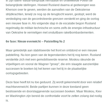
In zijn latere Valdai-toespraak herhaalde en ontwikkelde Poetin de
belangrijkste stellingen. Hoewel Rusland daarna al gedwongen was
Kherson over te geven, werden de aanvallen van de Oekraïense
strijdkrachten, terwijl ze nog op de terugtocht waren, gestopt, werd de
verdediging van de gecontroleerde grenzen versterkt en ging de oorlog
een nieuwe fase in. Als volgende stap in de escalatie begon Rusland
regelmatig de militair-technische en soms zelfs de energie-infrastructuur
van Oekraïne te vernietigen met onstuitbare raketbombardementen.
6e fase: Nieuw evenwicht -- Patstelling № 2
Maar geleidelijk aan stabiliseerde het front en ontstond er een nieuwe
patstelling. Nu kon geen van de tegenstanders het tij nog keren. Rusland
versterkte zich met een gemobiliseerde reserve. Moskou steunde de
vrijwilligers en vooral de Wagner-"groep", die erin slaagde aanzienlijke
successen te boeken bij het keren van het tij in de plaatselijke
oorlogsgebieden.
Deze fase heeft tot nu toe geduurd. Zij wordt gekenmerkt door een relatief
machtsevenwicht. Beide partijen kunnen in deze toestand geen
beslissende en doorslaggevende successen boeken. Maar Moskou, Kiev
en Washington zijn bereid de confrontatie voort te zetten zolang dat nodig
is.