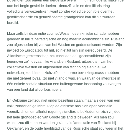
Bovendien zou alleen een dergelijke overwinning het mogelijk maken de
aan het begin gestelde doelen - denazificatie en demilitarisering -
volledig te verwezenlijken, want zonder volledige controle over het
gemilitariseerde en genazificeerde grondgebied kan dit niet worden
bereikt.
Maar zelfs bij deze optie zou het Westen geen kritieke schade hebben
geleden in militair-strategische en nog meer in economische zin. Rusland
zou afgesneden blijven van het Westen en gedemoniseerd worden. Zijn
invloed op Europa zou tot nul, zo niet tot min zijn gereduceerd. De
Atlantische gemeenschap zou meer dan ooit geconsolideerd zijn
tegenover zo'n gevaarlijke vijand, en Rusland, uitgesloten van het
collectieve Westen en afgesneden van technologie en nieuwe
netwerken, zou binnen zichzelf een enorme bevolkingsmassa hebben
die niet geheel loyaal, zo niet vijandig was, en waarvan de integratie in
één enkele sociale structuur een buitengewone inspanning zou vergen
van een land dat al oorlogsmoe is.
En Oekraïne zelf zou niet onder bezetting staan, maar als deel van één
volk, zonder enige inbreuk op de etnische basis en open voor alle
vooruitzichten om allerlei regeringsfuncties te bekleden en zich vrij door
het hele grondgebied van Groot-Rusland te bewegen. Als men zou
willen, zou dit kunnen worden gezien als "annexatie van Rusland bij
Oekraïne", en de oude hoofdstad van de Russische staat zou weer in het