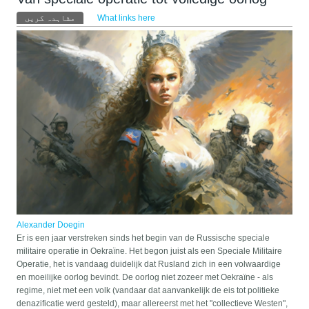
Primary tabs
مشاہدہ کریں
What links here
(ایکٹِو ٹیب)
Alexander Doegin
Er is een jaar verstreken sinds het begin van de Russische speciale
militaire operatie in Oekraïne. Het begon juist als een Speciale Militaire
Operatie, het is vandaag duidelijk dat Rusland zich in een volwaardige
en moeilijke oorlog bevindt. De oorlog niet zozeer met Oekraïne - als
regime, niet met een volk (vandaar dat aanvankelijk de eis tot politieke
denazificatie werd gesteld), maar allereerst met het "collectieve Westen",