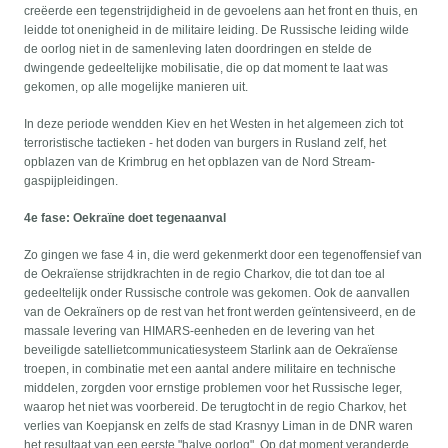
creëerde een tegenstrijdigheid in de gevoelens aan het front en thuis, en
leidde tot onenigheid in de militaire leiding. De Russische leiding wilde
de oorlog niet in de samenleving laten doordringen en stelde de
dwingende gedeeltelijke mobilisatie, die op dat moment te laat was
gekomen, op alle mogelijke manieren uit.
In deze periode wendden Kiev en het Westen in het algemeen zich tot
terroristische tactieken - het doden van burgers in Rusland zelf, het
opblazen van de Krimbrug en het opblazen van de Nord Stream-
gaspijpleidingen.
4e fase: Oekraïne doet tegenaanval
Zo gingen we fase 4 in, die werd gekenmerkt door een tegenoffensief van
de Oekraïense strijdkrachten in de regio Charkov, die tot dan toe al
gedeeltelijk onder Russische controle was gekomen. Ook de aanvallen
van de Oekraïners op de rest van het front werden geïntensiveerd, en de
massale levering van HIMARS-eenheden en de levering van het
beveiligde satellietcommunicatiesysteem Starlink aan de Oekraïense
troepen, in combinatie met een aantal andere militaire en technische
middelen, zorgden voor ernstige problemen voor het Russische leger,
waarop het niet was voorbereid. De terugtocht in de regio Charkov, het
verlies van Koepjansk en zelfs de stad Krasnyy Liman in de DNR waren
het resultaat van een eerste "halve oorlog". Op dat moment veranderde