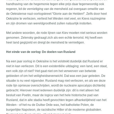
handhaving van de hegemonie tegen elke prijs daar tegenwoordig ook
regeren, tot de vernietiging van de mensheid zal overgaan omwille van
de Oekraïense nazi-oorlogskreet "Glorie aan de Helden!". Zelfs door heel
Oekraïne te verliezen, verliest het Westen niet veel, en Kievs naziregime
en zijn dromen van wereldgrootheid zullen natuurlijk instorten.
Met andere woorden, de rode lijnen van Kiev moeten niet serieus worden
genomen. Zelensky gedraagt zich als een echte terrorist. Hij heeft een
heel land gegijzeld en dreigt de mensheid te vernietigen.
Het einde van de oorlog: De doelen van Rusland
Na een jaar oorlog in Oekraïne is het volstrekt duidelijk dat Rusland er
niet in kan verliezen. Dit is een existentiële uitdaging: een land, een staat,
een volk zijn of niet? Het gaat niet om het verwerven van betwiste
gebieden of om het veiligheidsevenwicht. Dat was een jaar geleden. De
situatie is nu veel nijpender. Rusland mag niet verliezen, en als we deze
rode lijn opnieuw overschrijden, wordt de nucleaire apocalyps dichterbij
gebracht. Hierover moet iedereen duidelijk zijn: dit is niet alleen het
besluit van Poetin, maar de logica van het hele historische pad van
Rusland, dat in alle stadia heeft gevochten tegen afhankelijkheid van het
Westen - of het nu de Duitse Orde was, het katholieke Polen, de
burgerlijke Napoleon, de racistische Hitler of de moderne globalisten.