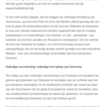
dit heel goed mogelijk is en niet ver buiten het bereik van de
waarschijnlijkheid ligt.
In een mid-victory situatie, dat wil zeggen de volledige bevrijding van
Novorossia, zou het voor Kiev en voor het Westen uiterst gunstig zijn om
over te gaan tot vredesakkoorden om de rest van Oekraïne te behouden.
Er zou een nieuwe staat kunnen worden opgericht die niet de huidige
beperkingen en verplichtingen zou hebben, en die - geleidelijk - een
bolwerk zou kunnen worden om Rusland te omsingelen. Om ten minste
de rest van Oekraïne te redden, zou het Novorossiya-project zeer
aanvaardbaar zijn en op lange termijn eerder gunstig voor het collectieve
Westen - ook voor de toekomstige confrontatie met het soevereine
Rusland.
Volledige overwinning: Volledige bevrijding van Oekraïne
Ten slotte zou een volledige overwinning voor Rusland erin bestaan het
gehele grondgebied van Oekraïne te bevrijden van de controle van het
pro-westerse naziregime en de historische eenheid van zowel de staat
van de Oost-Slaven als de grote Euraziatische macht te herstellen. Dan
zou multipolariteit onomkeerbaar tot stand zijn gekomen, en zouden we
de menselijke geschiedenis op zijn kop hebben gezet.