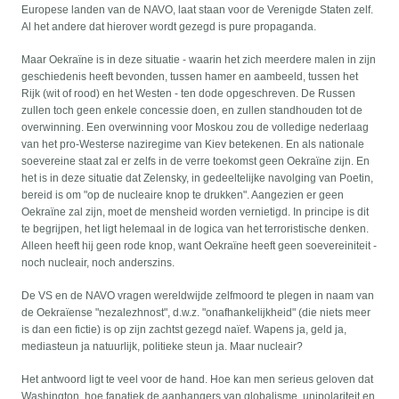
Europese landen van de NAVO, laat staan voor de Verenigde Staten zelf.
Al het andere dat hierover wordt gezegd is pure propaganda.
Maar Oekraïne is in deze situatie - waarin het zich meerdere malen in zijn
geschiedenis heeft bevonden, tussen hamer en aambeeld, tussen het
Rijk (wit of rood) en het Westen - ten dode opgeschreven. De Russen
zullen toch geen enkele concessie doen, en zullen standhouden tot de
overwinning. Een overwinning voor Moskou zou de volledige nederlaag
van het pro-Westerse naziregime van Kiev betekenen. En als nationale
soevereine staat zal er zelfs in de verre toekomst geen Oekraïne zijn. En
het is in deze situatie dat Zelensky, in gedeeltelijke navolging van Poetin,
bereid is om "op de nucleaire knop te drukken". Aangezien er geen
Oekraïne zal zijn, moet de mensheid worden vernietigd. In principe is dit
te begrijpen, het ligt helemaal in de logica van het terroristische denken.
Alleen heeft hij geen rode knop, want Oekraïne heeft geen soevereiniteit -
noch nucleair, noch anderszins.
De VS en de NAVO vragen wereldwijde zelfmoord te plegen in naam van
de Oekraïense "nezalezhnost", d.w.z. "onafhankelijkheid" (die niets meer
is dan een fictie) is op zijn zachtst gezegd naïef. Wapens ja, geld ja,
mediasteun ja natuurlijk, politieke steun ja. Maar nucleair?
Het antwoord ligt te veel voor de hand. Hoe kan men serieus geloven dat
Washington, hoe fanatiek de aanhangers van globalisme, unipolariteit en