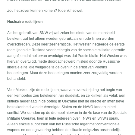
Zou het zover kunnen komen? Ik denk het wel.
Nucleaire rode lijnen
Als het gebruik van SNW vrijwel zeker het einde van de mensheid
betekent, zal het alleen worden gebruikt als er rode lijnen worden
overschreden. Deze keer zeer ernstige. Het Westen negeerde de eerste
rode lijnen die Rusland voor het begin van de speciale militaire operatie
aangaf, omdat het ervan overtuigd was dat Poetin blufte. Het Westen was
hiervan overtuigd, mede doordat het werd misleid door de Russische
liberale elite, die weigerde te geloven in de ernst van Poetins
bedoelingen. Maar deze bedoelingen moeten zeer zorgvuldig worden
behandeld.
Voor Moskou zijn de rode lijnen, waarvan overschrijding het begin van
een kernoorlog zou betekenen, vrij duidelijk, en ze klinken als volgt: Een
kritieke nederlaag in de oorlog in Oekraïne met de directe en intensieve
betrokkenheid van de Verenigde Staten en de NAVO-landen in het
conflict. We stonden op de drempel hiervan in de 4e fase van de Speciale
Militaire Operatie, toen in feite iedereen over TNW's en SNW's sprak.
Alleen enkele successen van het Russische leger met conventionele
wapens en oorlogsvoering hebben de situatie enigszins onschadelijk