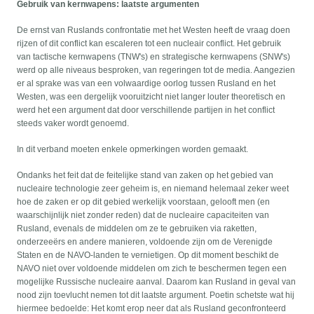
Gebruik van kernwapens: laatste argumenten
De ernst van Ruslands confrontatie met het Westen heeft de vraag doen
rijzen of dit conflict kan escaleren tot een nucleair conflict. Het gebruik
van tactische kernwapens (TNW's) en strategische kernwapens (SNW's)
werd op alle niveaus besproken, van regeringen tot de media. Aangezien
er al sprake was van een volwaardige oorlog tussen Rusland en het
Westen, was een dergelijk vooruitzicht niet langer louter theoretisch en
werd het een argument dat door verschillende partijen in het conflict
steeds vaker wordt genoemd.
In dit verband moeten enkele opmerkingen worden gemaakt.
Ondanks het feit dat de feitelijke stand van zaken op het gebied van
nucleaire technologie zeer geheim is, en niemand helemaal zeker weet
hoe de zaken er op dit gebied werkelijk voorstaan, gelooft men (en
waarschijnlijk niet zonder reden) dat de nucleaire capaciteiten van
Rusland, evenals de middelen om ze te gebruiken via raketten,
onderzeeërs en andere manieren, voldoende zijn om de Verenigde
Staten en de NAVO-landen te vernietigen. Op dit moment beschikt de
NAVO niet over voldoende middelen om zich te beschermen tegen een
mogelijke Russische nucleaire aanval. Daarom kan Rusland in geval van
nood zijn toevlucht nemen tot dit laatste argument. Poetin schetste wat hij
hiermee bedoelde: Het komt erop neer dat als Rusland geconfronteerd