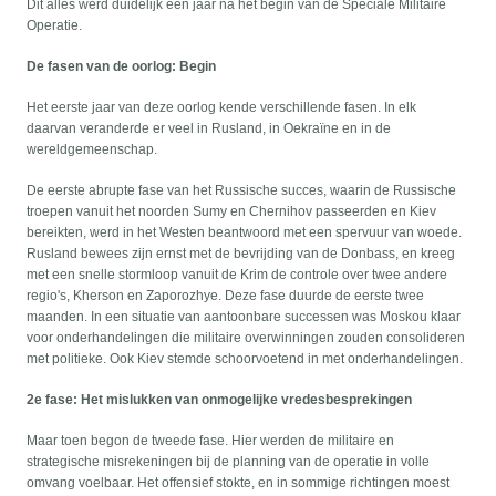
Dit alles werd duidelijk een jaar na het begin van de Speciale Militaire
Operatie.
De fasen van de oorlog: Begin
Het eerste jaar van deze oorlog kende verschillende fasen. In elk
daarvan veranderde er veel in Rusland, in Oekraïne en in de
wereldgemeenschap.
De eerste abrupte fase van het Russische succes, waarin de Russische
troepen vanuit het noorden Sumy en Chernihov passeerden en Kiev
bereikten, werd in het Westen beantwoord met een spervuur van woede.
Rusland bewees zijn ernst met de bevrijding van de Donbass, en kreeg
met een snelle stormloop vanuit de Krim de controle over twee andere
regio's, Kherson en Zaporozhye. Deze fase duurde de eerste twee
maanden. In een situatie van aantoonbare successen was Moskou klaar
voor onderhandelingen die militaire overwinningen zouden consolideren
met politieke. Ook Kiev stemde schoorvoetend in met onderhandelingen.
2e fase: Het mislukken van onmogelijke vredesbesprekingen
Maar toen begon de tweede fase. Hier werden de militaire en
strategische misrekeningen bij de planning van de operatie in volle
omvang voelbaar. Het offensief stokte, en in sommige richtingen moest