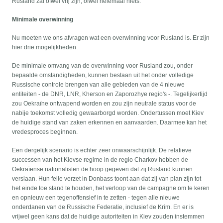
Rusland zal ofwel vrij zijn, ofwel helemaal niets.
Minimale overwinning
Nu moeten we ons afvragen wat een overwinning voor Rusland is. Er zijn
hier drie mogelijkheden.
De minimale omvang van de overwinning voor Rusland zou, onder
bepaalde omstandigheden, kunnen bestaan uit het onder volledige
Russische controle brengen van alle gebieden van de 4 nieuwe
entiteiten - de DNR, LNR, Kherson en Zaporozhye regio's -. Tegelijkertijd
zou Oekraïne ontwapend worden en zou zijn neutrale status voor de
nabije toekomst volledig gewaarborgd worden. Ondertussen moet Kiev
de huidige stand van zaken erkennen en aanvaarden. Daarmee kan het
vredesproces beginnen.
Een dergelijk scenario is echter zeer onwaarschijnlijk. De relatieve
successen van het Kievse regime in de regio Charkov hebben de
Oekraïense nationalisten de hoop gegeven dat zij Rusland kunnen
verslaan. Hun felle verzet in Donbass toont aan dat zij van plan zijn tot
het einde toe stand te houden, het verloop van de campagne om te keren
en opnieuw een tegenoffensief in te zetten - tegen alle nieuwe
onderdanen van de Russische Federatie, inclusief de Krim. En er is
vrijwel geen kans dat de huidige autoriteiten in Kiev zouden instemmen