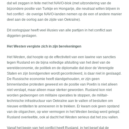
dat wil zeggen in feite met het NAVO-blok (met uitzondering van de
bijzondere positie van Turkije en Hongarije, die neutraal willen blijven in
het conflict - de overige NAVO-landen nemen op de een of andere manier
deel aan de oorlog aan de zijde van Oekraïne).
Dit oorlogsjaar heeft veel illusies van alle partijen in het conflict aan
diggelen geslagen.
Het Westen vergiste zich in zijn berekeningen
Het Westen, dat hoopte op de effectiviteit van een lawine van sancties
tegen Rusland en de bijna volledige afsluiting van het deel van de
wereldeconomie, de politiek en de diplomatie dat door de Verenigde
Staten en zijn bondgenoten wordt gecontroleerd, is daar niet in geslaagd.
De Russische economie heeft standgehouden, er zijn geen
binnenlandse protesten geweest en de positie van Poetin is niet alleen
niet verslapt, maar alleen maar sterker geworden. Rusland kon niet
worden gedwongen om militaire operaties te stoppen, de militair-
technische infrastructuur van Oekraïne aan te vallen of besluiten om
nieuwe entiteiten te annexeren in te trekken. Er kwam ook geen opstand
van de oligarchen, op wier vermogen in het Westen beslag werd gelegd.
Rusland overleefde, ook al dacht het Westen serieus dat het zou vallen.
Vanaf het begin van het conflict heeft Rusland, in het besef dat de