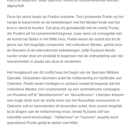
kracht te beginnen. Maar daarvoor moest de restsoevereiniteit worden
afgeschaft.
Deze lijn stond haaks op Poetins realisme. Toch probeerde Poetin op het
randje te balanceren en de betrekkingen met het Westen koste wat het
kost in stand te houden. Dat ging vrij gemakkelijk met de realist Trump,
die Poetins wil tot soevereiniteit begreep, maar werd vrij onmogelijk met
de komst van Biden in het Witte Huis. Poetin kwam als realist dus tot de
grens van het mogelijke compromis. Het collectieve Westen, geleid door
de liberalen in de internationale betrekkingen, zette Rusland steeds
harder onder druk om eindelijk te beginnen met de ontmanteling van zijn
soevereiniteit, in plaats van deze te versterken.
Het hoogtepunt van dit conflict was het begin van de Speciale Militaire
Operatie. Globalisten steunden actief de militarisering en nazificatie van
Oekraïne. Poetin kwam hiertegen in opstand omdat hij begreep dat het
collectieve Westen zich voorbereidde op een symmetrische campagne -
om Rusland zelf te "demilitariseren" en "denazificeren". Liberalen knepen
een oogje dicht voor de snelle bloei van het Russofobe neonazisme in
Oekraïne zelf en bevorderden dit bovendien actief, door zoveel mogelijk
bij te dragen aan de militarisering ervan, terwijl Rusland zelf van
hetzelfde werd beschuldigd - "militarisme" en "nazisme", waarbij werd
geprobeerd Poetin gelijk te stellen met Hitler.