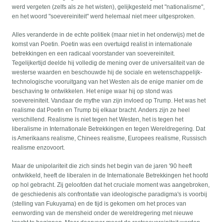
werd vergeten (zelfs als ze het wisten), gelijkgesteld met "nationalisme",
en het woord "soevereiniteit" werd helemaal niet meer uitgesproken.
Alles veranderde in de echte politiek (maar niet in het onderwijs) met de
komst van Poetin. Poetin was een overtuigd realist in internationale
betrekkingen en een radicaal voorstander van soevereiniteit.
Tegelijkertijd deelde hij volledig de mening over de universaliteit van de
westerse waarden en beschouwde hij de sociale en wetenschappelijk-
technologische vooruitgang van het Westen als de enige manier om de
beschaving te ontwikkelen. Het enige waar hij op stond was
soevereiniteit. Vandaar de mythe van zijn invloed op Trump. Het was het
realisme dat Poetin en Trump bij elkaar bracht. Anders zijn ze heel
verschillend. Realisme is niet tegen het Westen, het is tegen het
liberalisme in Internationale Betrekkingen en tegen Wereldregering. Dat
is Amerikaans realisme, Chinees realisme, Europees realisme, Russisch
realisme enzovoort.
Maar de unipolariteit die zich sinds het begin van de jaren '90 heeft
ontwikkeld, heeft de liberalen in de Internationale Betrekkingen het hoofd
op hol gebracht. Zij geloofden dat het cruciale moment was aangebroken,
de geschiedenis als confrontatie van ideologische paradigma's is voorbij
(stelling van Fukuyama) en de tijd is gekomen om het proces van
eenwording van de mensheid onder de wereldregering met nieuwe