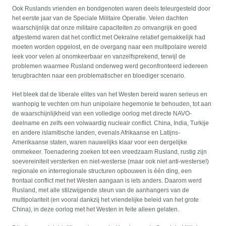
Ook Ruslands vrienden en bondgenoten waren deels teleurgesteld door
het eerste jaar van de Speciale Militaire Operatie. Velen dachten
waarschijnlijk dat onze militaire capaciteiten zo omvangrijk en goed
afgestemd waren dat het conflict met Oekraïne relatief gemakkelijk had
moeten worden opgelost, en de overgang naar een multipolaire wereld
leek voor velen al onomkeerbaar en vanzelfsprekend, terwijl de
problemen waarmee Rusland onderweg werd geconfronteerd iedereen
terugbrachten naar een problematischer en bloediger scenario.
Het bleek dat de liberale elites van het Westen bereid waren serieus en
wanhopig te vechten om hun unipolaire hegemonie te behouden, tot aan
de waarschijnlijkheid van een volledige oorlog met directe NAVO-
deelname en zelfs een volwaardig nucleair conflict. China, India, Turkije
en andere islamitische landen, evenals Afrikaanse en Latijns-
Amerikaanse staten, waren nauwelijks klaar voor een dergelijke
ommekeer. Toenadering zoeken tot een vreedzaam Rusland, rustig zijn
soevereiniteit versterken en niet-westerse (maar ook niet anti-westerse!)
regionale en interregionale structuren opbouwen is één ding, een
frontaal conflict met het Westen aangaan is iets anders. Daarom werd
Rusland, met alle stilzwijgende steun van de aanhangers van de
multipolariteit (en vooral dankzij het vriendelijke beleid van het grote
China), in deze oorlog met het Westen in feite alleen gelaten.