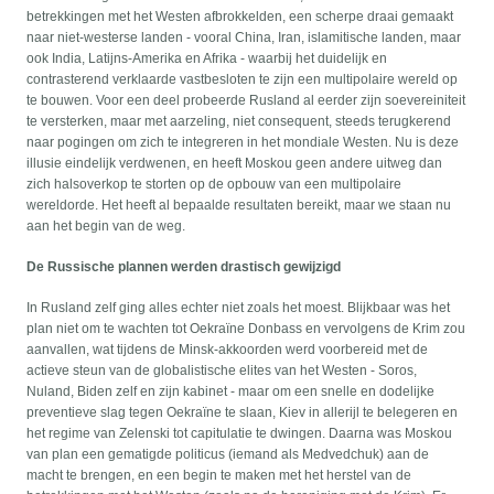
betrekkingen met het Westen afbrokkelden, een scherpe draai gemaakt
naar niet-westerse landen - vooral China, Iran, islamitische landen, maar
ook India, Latijns-Amerika en Afrika - waarbij het duidelijk en
contrasterend verklaarde vastbesloten te zijn een multipolaire wereld op
te bouwen. Voor een deel probeerde Rusland al eerder zijn soevereiniteit
te versterken, maar met aarzeling, niet consequent, steeds terugkerend
naar pogingen om zich te integreren in het mondiale Westen. Nu is deze
illusie eindelijk verdwenen, en heeft Moskou geen andere uitweg dan
zich halsoverkop te storten op de opbouw van een multipolaire
wereldorde. Het heeft al bepaalde resultaten bereikt, maar we staan nu
aan het begin van de weg.
De Russische plannen werden drastisch gewijzigd
In Rusland zelf ging alles echter niet zoals het moest. Blijkbaar was het
plan niet om te wachten tot Oekraïne Donbass en vervolgens de Krim zou
aanvallen, wat tijdens de Minsk-akkoorden werd voorbereid met de
actieve steun van de globalistische elites van het Westen - Soros,
Nuland, Biden zelf en zijn kabinet - maar om een snelle en dodelijke
preventieve slag tegen Oekraïne te slaan, Kiev in allerijl te belegeren en
het regime van Zelenski tot capitulatie te dwingen. Daarna was Moskou
van plan een gematigde politicus (iemand als Medvedchuk) aan de
macht te brengen, en een begin te maken met het herstel van de