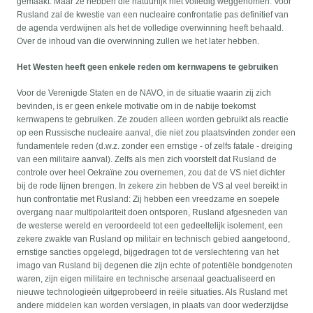
gemaakt. Maar ze hebben die natuurlijk niet volledig weggenomen. Voor
Rusland zal de kwestie van een nucleaire confrontatie pas definitief van
de agenda verdwijnen als het de volledige overwinning heeft behaald.
Over de inhoud van die overwinning zullen we het later hebben.
Het Westen heeft geen enkele reden om kernwapens te gebruiken
Voor de Verenigde Staten en de NAVO, in de situatie waarin zij zich
bevinden, is er geen enkele motivatie om in de nabije toekomst
kernwapens te gebruiken. Ze zouden alleen worden gebruikt als reactie
op een Russische nucleaire aanval, die niet zou plaatsvinden zonder een
fundamentele reden (d.w.z. zonder een ernstige - of zelfs fatale - dreiging
van een militaire aanval). Zelfs als men zich voorstelt dat Rusland de
controle over heel Oekraïne zou overnemen, zou dat de VS niet dichter
bij de rode lijnen brengen. In zekere zin hebben de VS al veel bereikt in
hun confrontatie met Rusland: Zij hebben een vreedzame en soepele
overgang naar multipolariteit doen ontsporen, Rusland afgesneden van
de westerse wereld en veroordeeld tot een gedeeltelijk isolement, een
zekere zwakte van Rusland op militair en technisch gebied aangetoond,
ernstige sancties opgelegd, bijgedragen tot de verslechtering van het
imago van Rusland bij degenen die zijn echte of potentiële bondgenoten
waren, zijn eigen militaire en technische arsenaal geactualiseerd en
nieuwe technologieën uitgeprobeerd in reële situaties. Als Rusland met
andere middelen kan worden verslagen, in plaats van door wederzijdse