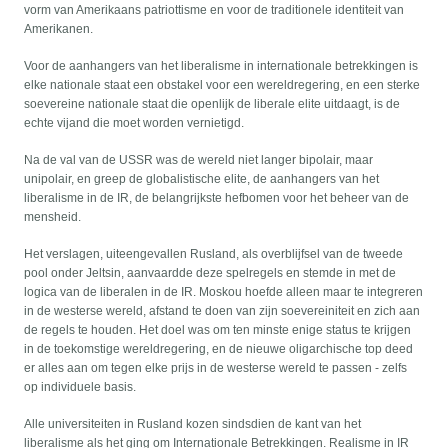
vorm van Amerikaans patriottisme en voor de traditionele identiteit van
Amerikanen.
Voor de aanhangers van het liberalisme in internationale betrekkingen is
elke nationale staat een obstakel voor een wereldregering, en een sterke
soevereine nationale staat die openlijk de liberale elite uitdaagt, is de
echte vijand die moet worden vernietigd.
Na de val van de USSR was de wereld niet langer bipolair, maar
unipolair, en greep de globalistische elite, de aanhangers van het
liberalisme in de IR, de belangrijkste hefbomen voor het beheer van de
mensheid.
Het verslagen, uiteengevallen Rusland, als overblijfsel van de tweede
pool onder Jeltsin, aanvaardde deze spelregels en stemde in met de
logica van de liberalen in de IR. Moskou hoefde alleen maar te integreren
in de westerse wereld, afstand te doen van zijn soevereiniteit en zich aan
de regels te houden. Het doel was om ten minste enige status te krijgen
in de toekomstige wereldregering, en de nieuwe oligarchische top deed
er alles aan om tegen elke prijs in de westerse wereld te passen - zelfs
op individuele basis.
Alle universiteiten in Rusland kozen sindsdien de kant van het
liberalisme als het ging om Internationale Betrekkingen. Realisme in IR