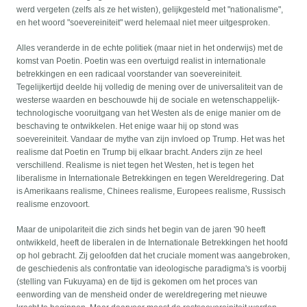
werd vergeten (zelfs als ze het wisten), gelijkgesteld met "nationalisme",
en het woord "soevereiniteit" werd helemaal niet meer uitgesproken.
Alles veranderde in de echte politiek (maar niet in het onderwijs) met de
komst van Poetin. Poetin was een overtuigd realist in internationale
betrekkingen en een radicaal voorstander van soevereiniteit.
Tegelijkertijd deelde hij volledig de mening over de universaliteit van de
westerse waarden en beschouwde hij de sociale en wetenschappelijk-
technologische vooruitgang van het Westen als de enige manier om de
beschaving te ontwikkelen. Het enige waar hij op stond was
soevereiniteit. Vandaar de mythe van zijn invloed op Trump. Het was het
realisme dat Poetin en Trump bij elkaar bracht. Anders zijn ze heel
verschillend. Realisme is niet tegen het Westen, het is tegen het
liberalisme in Internationale Betrekkingen en tegen Wereldregering. Dat
is Amerikaans realisme, Chinees realisme, Europees realisme, Russisch
realisme enzovoort.
Maar de unipolariteit die zich sinds het begin van de jaren '90 heeft
ontwikkeld, heeft de liberalen in de Internationale Betrekkingen het hoofd
op hol gebracht. Zij geloofden dat het cruciale moment was aangebroken,
de geschiedenis als confrontatie van ideologische paradigma's is voorbij
(stelling van Fukuyama) en de tijd is gekomen om het proces van
eenwording van de mensheid onder de wereldregering met nieuwe