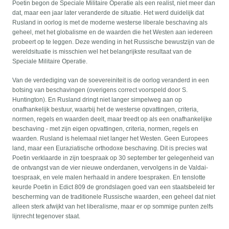
Poetin begon de Speciale Militaire Operatie als een realist, niet meer dan
dat, maar een jaar later veranderde de situatie. Het werd duidelijk dat
Rusland in oorlog is met de moderne westerse liberale beschaving als
geheel, met het globalisme en de waarden die het Westen aan iedereen
probeert op te leggen. Deze wending in het Russische bewustzijn van de
wereldsituatie is misschien wel het belangrijkste resultaat van de
Speciale Militaire Operatie.
Van de verdediging van de soevereiniteit is de oorlog veranderd in een
botsing van beschavingen (overigens correct voorspeld door S.
Huntington). En Rusland dringt niet langer simpelweg aan op
onafhankelijk bestuur, waarbij het de westerse opvattingen, criteria,
normen, regels en waarden deelt, maar treedt op als een onafhankelijke
beschaving - met zijn eigen opvattingen, criteria, normen, regels en
waarden. Rusland is helemaal niet langer het Westen. Geen Europees
land, maar een Euraziatische orthodoxe beschaving. Dit is precies wat
Poetin verklaarde in zijn toespraak op 30 september ter gelegenheid van
de ontvangst van de vier nieuwe onderdanen, vervolgens in de Valdai-
toespraak, en vele malen herhaald in andere toespraken. En tenslotte
keurde Poetin in Edict 809 de grondslagen goed van een staatsbeleid ter
bescherming van de traditionele Russische waarden, een geheel dat niet
alleen sterk afwijkt van het liberalisme, maar er op sommige punten zelfs
lijnrecht tegenover staat.