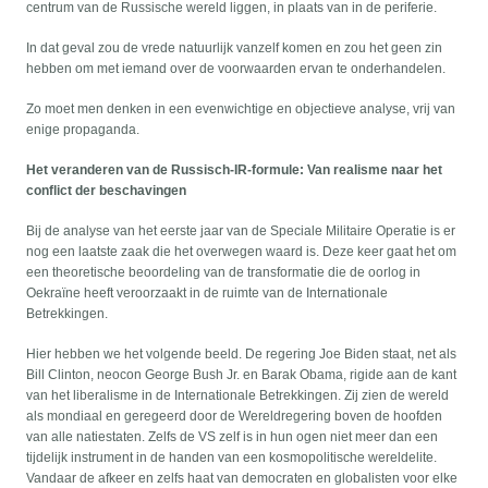
centrum van de Russische wereld liggen, in plaats van in de periferie.
In dat geval zou de vrede natuurlijk vanzelf komen en zou het geen zin
hebben om met iemand over de voorwaarden ervan te onderhandelen.
Zo moet men denken in een evenwichtige en objectieve analyse, vrij van
enige propaganda.
Het veranderen van de Russisch-IR-formule: Van realisme naar het
conflict der beschavingen
Bij de analyse van het eerste jaar van de Speciale Militaire Operatie is er
nog een laatste zaak die het overwegen waard is. Deze keer gaat het om
een theoretische beoordeling van de transformatie die de oorlog in
Oekraïne heeft veroorzaakt in de ruimte van de Internationale
Betrekkingen.
Hier hebben we het volgende beeld. De regering Joe Biden staat, net als
Bill Clinton, neocon George Bush Jr. en Barak Obama, rigide aan de kant
van het liberalisme in de Internationale Betrekkingen. Zij zien de wereld
als mondiaal en geregeerd door de Wereldregering boven de hoofden
van alle natiestaten. Zelfs de VS zelf is in hun ogen niet meer dan een
tijdelijk instrument in de handen van een kosmopolitische wereldelite.
Vandaar de afkeer en zelfs haat van democraten en globalisten voor elke