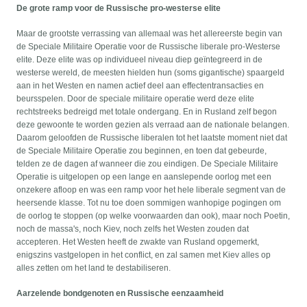
De grote ramp voor de Russische pro-westerse elite
Maar de grootste verrassing van allemaal was het allereerste begin van
de Speciale Militaire Operatie voor de Russische liberale pro-Westerse
elite. Deze elite was op individueel niveau diep geïntegreerd in de
westerse wereld, de meesten hielden hun (soms gigantische) spaargeld
aan in het Westen en namen actief deel aan effectentransacties en
beursspelen. Door de speciale militaire operatie werd deze elite
rechtstreeks bedreigd met totale ondergang. En in Rusland zelf begon
deze gewoonte te worden gezien als verraad aan de nationale belangen.
Daarom geloofden de Russische liberalen tot het laatste moment niet dat
de Speciale Militaire Operatie zou beginnen, en toen dat gebeurde,
telden ze de dagen af wanneer die zou eindigen. De Speciale Militaire
Operatie is uitgelopen op een lange en aanslepende oorlog met een
onzekere afloop en was een ramp voor het hele liberale segment van de
heersende klasse. Tot nu toe doen sommigen wanhopige pogingen om
de oorlog te stoppen (op welke voorwaarden dan ook), maar noch Poetin,
noch de massa's, noch Kiev, noch zelfs het Westen zouden dat
accepteren. Het Westen heeft de zwakte van Rusland opgemerkt,
enigszins vastgelopen in het conflict, en zal samen met Kiev alles op
alles zetten om het land te destabiliseren.
Aarzelende bondgenoten en Russische eenzaamheid