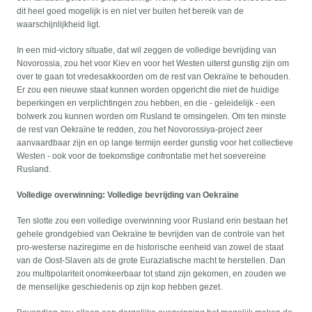
dit heel goed mogelijk is en niet ver buiten het bereik van de
waarschijnlijkheid ligt.
In een mid-victory situatie, dat wil zeggen de volledige bevrijding van
Novorossia, zou het voor Kiev en voor het Westen uiterst gunstig zijn om
over te gaan tot vredesakkoorden om de rest van Oekraïne te behouden.
Er zou een nieuwe staat kunnen worden opgericht die niet de huidige
beperkingen en verplichtingen zou hebben, en die - geleidelijk - een
bolwerk zou kunnen worden om Rusland te omsingelen. Om ten minste
de rest van Oekraïne te redden, zou het Novorossiya-project zeer
aanvaardbaar zijn en op lange termijn eerder gunstig voor het collectieve
Westen - ook voor de toekomstige confrontatie met het soevereine
Rusland.
Volledige overwinning: Volledige bevrijding van Oekraïne
Ten slotte zou een volledige overwinning voor Rusland erin bestaan het
gehele grondgebied van Oekraïne te bevrijden van de controle van het
pro-westerse naziregime en de historische eenheid van zowel de staat
van de Oost-Slaven als de grote Euraziatische macht te herstellen. Dan
zou multipolariteit onomkeerbaar tot stand zijn gekomen, en zouden we
de menselijke geschiedenis op zijn kop hebben gezet.