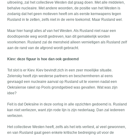
uitroeiing, zal het collectieve Westen dat graag doen. Met alle middelen,
behalve nucleaire. Met andere woorden, de positie van het Westen is
zodanig dat het geen motieven heeft om als eerste kernwapens tegen
Rusland in te zetten, zelfs niet in de verre toekomst. Maar Rusland wel.
Maar hier hangt alles af van het Westen. Als Rusland niet naar een
doodlopende weg wordt gedreven, kan dit gemakkelijk worden
voorkomen. Rusland zal de mensheid alleen vernietigen als Rusland zelf
aan de rand van de afgrond wordt gebracht.
Kiev: deze figuur is hoe dan ook gedoemd
Tot slot is er Kiev. Kiev bevindt zich in een zeer moeilijke situatie.
Zelensky heeft zijn westerse partners en beschermheren al eens
gevraagd een nucleaire aanval op Rusland uit te voeren nadat een
Oekraïense raket op Pools grondgebied was gevallen. Wat was zijn
idee?
Feit is dat Oekraïne in deze oorlog in alle opzichten gedoemd is. Rusland
kan niet verliezen, want zijn rode lijn is zijn nederlaag. Dan zal iedereen
verliezen.
Het collectieve Westen heeft, zelfs als het iets verliest, al veel gewonnen,
en van Rusland gaat geen enkele kritische bedreiging uit voor de