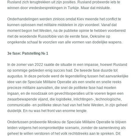
Rusland zich terugtrekken uit zijn posities. Rusland probeerde iets te
winnen door vredesbesprekingen in Turkije. Maar dat mislukte.
Onderhandelingen werden zinloos omdat Kiev meende het conflict te
kunnen oplossen met militaire middelen in zijn voordeel. Vanaf dat
moment begon het Westen, na de publieke opinie te hebben voorbereid
met de woedende Russofobie van de eerste fase, Oekraïne op
ongekende schaal te voorzien van alle vormen van dodelijke wapens.
3e fase: Patstelling № 1
In de zomer van 2022 raakte de situatie in een impasse, hoewel Rusland
op sommige gebieden enig succes had. De tweede fase duurde tot
augustus. In deze periode werd de tegenstelling tussen het aanvankelijke
idee van de Speciale Militaire Operatie als een snelle en snelle reeks
precieze militaire aanvallen, die snel de politieke fase had moeten
ingaan, en de noodzaak om gevechtsoperaties uit te voeren tegen een
zwaarbewapende vijand, die logistieke, inlichtingen-, technologische,
communicatie- en politieke steun had van het hele Westen, in zijn geheel
duidelijk. En nu was het front van enorme lengte.
Ondertussen probeerde Moskou de Speciale Militaire Operatie te blijven
leiden volgens het oorspronkelijke scenario, zonder de samenleving als
geheel te willen verstoren of het volk rechtstreeks aan te spreken. Dit