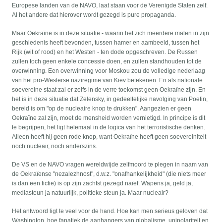
Europese landen van de NAVO, laat staan voor de Verenigde Staten zelf.
Al het andere dat hierover wordt gezegd is pure propaganda.
Maar Oekraïne is in deze situatie - waarin het zich meerdere malen in zijn
geschiedenis heeft bevonden, tussen hamer en aambeeld, tussen het
Rijk (wit of rood) en het Westen - ten dode opgeschreven. De Russen
zullen toch geen enkele concessie doen, en zullen standhouden tot de
overwinning. Een overwinning voor Moskou zou de volledige nederlaag
van het pro-Westerse naziregime van Kiev betekenen. En als nationale
soevereine staat zal er zelfs in de verre toekomst geen Oekraïne zijn. En
het is in deze situatie dat Zelensky, in gedeeltelijke navolging van Poetin,
bereid is om "op de nucleaire knop te drukken". Aangezien er geen
Oekraïne zal zijn, moet de mensheid worden vernietigd. In principe is dit
te begrijpen, het ligt helemaal in de logica van het terroristische denken.
Alleen heeft hij geen rode knop, want Oekraïne heeft geen soevereiniteit -
noch nucleair, noch anderszins.
De VS en de NAVO vragen wereldwijde zelfmoord te plegen in naam van
de Oekraïense "nezalezhnost", d.w.z. "onafhankelijkheid" (die niets meer
is dan een fictie) is op zijn zachtst gezegd naïef. Wapens ja, geld ja,
mediasteun ja natuurlijk, politieke steun ja. Maar nucleair?
Het antwoord ligt te veel voor de hand. Hoe kan men serieus geloven dat
Washington, hoe fanatiek de aanhangers van globalisme, unipolariteit en