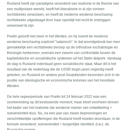
Rusland heeft zijn paradigma veranderd van realisme in de theorie van
een multipolaire wereld, heeft het liberalisme in al zijn vormen
rechtstreeks verworpen, en heeft de moderne westerse beschaving
rechtstreeks uitgedaagd door haar openlijk het recht te ontzeggen
universeel te zijn.
Poetin gelooft niet meer in het Westen, en hij noemt de moderne
westerse beschaving expliciet "satanisch". In dat woordgebruik kan men
gemakkelijk een rechtstreeks beroep op de orthodoxe eschatologie en
theologie herkennen, evenals een zweem van confrontatie tussen de
kapitalistische en socialistische systemen uit het Stalin-tijdperk. Vandaag
de dag is Rusland inderdaad geen socialistische staat. Maar dit is het
resultaat van de nederlaag die de USSR begin jaren negentig heeft
geleden, en Rusland en andere post-Sovjetlanden bevonden zich in de
positie van ideologische en economische kolonies van het mondiale
Westen.
De hele regeerperiode van Poetin tot 24 februari 2022 was een
voorbereiding op dit beslissende moment, maar bleef voorheen binnen
het kader van het realisme (de westerse manier van ontwikkeling +
soevereiniteit dus). Nu, na een jaar van zware beproevingen en
verschrikkelijke opofferingen die Rusland heeft moeten doorstaan, is de
formule veranderd: soevereiniteit + burgerlijke identiteit, d.w.z. de
Russische manier.