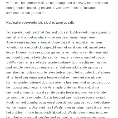
wordt met een directe militaire nederlaag door de NAVO-landen en hun
bondgenoten, bezetting en verlies van soevereiniteit, Rusland
kernwapens kan gebruiken.
Nucleaire soevereiniteit: slechts twee gevallen
Tegelijkertijd ontbreekt het Rusland ook aan luchtverdedigingsapparatuur
die het land op betrouwbare wijze zou beschermen tegen een
Amerikaanse nucleaire aanval. Bijgevolg zal het uitbreken van een
volledig nucleair conflict, ongeacht wie het eerst toeslaat, vrijwel zeker
leiden tot een nucleaire apocalyps en de vernietiging van de mensheid,
en mogelijk van de hele planeet. Kernwapens - vooral met het oog op
SNW's - kunnen niet effectief worden gebruikt door slechts één van de
partijen. De tweede zou reageren, en dat zou voldoende zijn om de
mensheid in nucleair vuur te laten verbranden. Het is duidelijk dat alleen
al het bezit van kernwapens betekent dat ze in een kritieke situatie
kunnen worden gebruikt door soevereine heersers - dat wil zeggen, door
de hoogste autoriteiten in de Verenigde Staten en Rusland. Bijna
niemand anders is in staat een dergelijke beslissing over wereldwijde
zelfmoord te beïnvloeden. Dat is het punt van nucleaire soevereiniteit.
Poetin is heel openhartig geweest over de voorwaarden voor het gebruik
van kernwapens. Uiteraard heeft Washington zijn eigen opvattingen over
het probleem, maar het is duidelijk dat ook Washington in reactie op een
hypothetische aanval van Rusland symmetrisch zal moeten reageren.