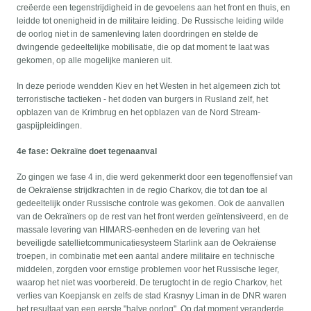
creëerde een tegenstrijdigheid in de gevoelens aan het front en thuis, en
leidde tot onenigheid in de militaire leiding. De Russische leiding wilde
de oorlog niet in de samenleving laten doordringen en stelde de
dwingende gedeeltelijke mobilisatie, die op dat moment te laat was
gekomen, op alle mogelijke manieren uit.
In deze periode wendden Kiev en het Westen in het algemeen zich tot
terroristische tactieken - het doden van burgers in Rusland zelf, het
opblazen van de Krimbrug en het opblazen van de Nord Stream-
gaspijpleidingen.
4e fase: Oekraïne doet tegenaanval
Zo gingen we fase 4 in, die werd gekenmerkt door een tegenoffensief van
de Oekraïense strijdkrachten in de regio Charkov, die tot dan toe al
gedeeltelijk onder Russische controle was gekomen. Ook de aanvallen
van de Oekraïners op de rest van het front werden geïntensiveerd, en de
massale levering van HIMARS-eenheden en de levering van het
beveiligde satellietcommunicatiesysteem Starlink aan de Oekraïense
troepen, in combinatie met een aantal andere militaire en technische
middelen, zorgden voor ernstige problemen voor het Russische leger,
waarop het niet was voorbereid. De terugtocht in de regio Charkov, het
verlies van Koepjansk en zelfs de stad Krasnyy Liman in de DNR waren
het resultaat van een eerste "halve oorlog". Op dat moment veranderde