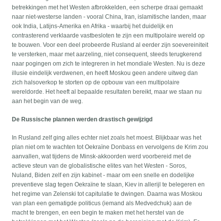
betrekkingen met het Westen afbrokkelden, een scherpe draai gemaakt
naar niet-westerse landen - vooral China, Iran, islamitische landen, maar
ook India, Latijns-Amerika en Afrika - waarbij het duidelijk en
contrasterend verklaarde vastbesloten te zijn een multipolaire wereld op
te bouwen. Voor een deel probeerde Rusland al eerder zijn soevereiniteit
te versterken, maar met aarzeling, niet consequent, steeds terugkerend
naar pogingen om zich te integreren in het mondiale Westen. Nu is deze
illusie eindelijk verdwenen, en heeft Moskou geen andere uitweg dan
zich halsoverkop te storten op de opbouw van een multipolaire
wereldorde. Het heeft al bepaalde resultaten bereikt, maar we staan nu
aan het begin van de weg.
De Russische plannen werden drastisch gewijzigd
In Rusland zelf ging alles echter niet zoals het moest. Blijkbaar was het
plan niet om te wachten tot Oekraïne Donbass en vervolgens de Krim zou
aanvallen, wat tijdens de Minsk-akkoorden werd voorbereid met de
actieve steun van de globalistische elites van het Westen - Soros,
Nuland, Biden zelf en zijn kabinet - maar om een snelle en dodelijke
preventieve slag tegen Oekraïne te slaan, Kiev in allerijl te belegeren en
het regime van Zelenski tot capitulatie te dwingen. Daarna was Moskou
van plan een gematigde politicus (iemand als Medvedchuk) aan de
macht te brengen, en een begin te maken met het herstel van de