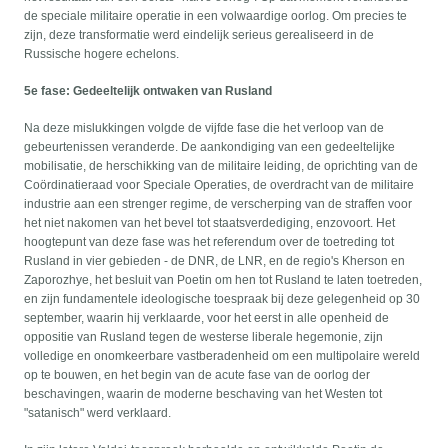
de speciale militaire operatie in een volwaardige oorlog. Om precies te
zijn, deze transformatie werd eindelijk serieus gerealiseerd in de
Russische hogere echelons.
5e fase: Gedeeltelijk ontwaken van Rusland
Na deze mislukkingen volgde de vijfde fase die het verloop van de
gebeurtenissen veranderde. De aankondiging van een gedeeltelijke
mobilisatie, de herschikking van de militaire leiding, de oprichting van de
Coördinatieraad voor Speciale Operaties, de overdracht van de militaire
industrie aan een strenger regime, de verscherping van de straffen voor
het niet nakomen van het bevel tot staatsverdediging, enzovoort. Het
hoogtepunt van deze fase was het referendum over de toetreding tot
Rusland in vier gebieden - de DNR, de LNR, en de regio's Kherson en
Zaporozhye, het besluit van Poetin om hen tot Rusland te laten toetreden,
en zijn fundamentele ideologische toespraak bij deze gelegenheid op 30
september, waarin hij verklaarde, voor het eerst in alle openheid de
oppositie van Rusland tegen de westerse liberale hegemonie, zijn
volledige en onomkeerbare vastberadenheid om een multipolaire wereld
op te bouwen, en het begin van de acute fase van de oorlog der
beschavingen, waarin de moderne beschaving van het Westen tot
"satanisch" werd verklaard.