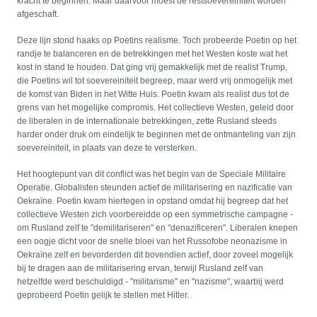
kracht te beginnen. Maar daarvoor moest de restsoevereiniteit worden
afgeschaft.
Deze lijn stond haaks op Poetins realisme. Toch probeerde Poetin op het
randje te balanceren en de betrekkingen met het Westen koste wat het
kost in stand te houden. Dat ging vrij gemakkelijk met de realist Trump,
die Poetins wil tot soevereiniteit begreep, maar werd vrij onmogelijk met
de komst van Biden in het Witte Huis. Poetin kwam als realist dus tot de
grens van het mogelijke compromis. Het collectieve Westen, geleid door
de liberalen in de internationale betrekkingen, zette Rusland steeds
harder onder druk om eindelijk te beginnen met de ontmanteling van zijn
soevereiniteit, in plaats van deze te versterken.
Het hoogtepunt van dit conflict was het begin van de Speciale Militaire
Operatie. Globalisten steunden actief de militarisering en nazificatie van
Oekraïne. Poetin kwam hiertegen in opstand omdat hij begreep dat het
collectieve Westen zich voorbereidde op een symmetrische campagne -
om Rusland zelf te "demilitariseren" en "denazificeren". Liberalen knepen
een oogje dicht voor de snelle bloei van het Russofobe neonazisme in
Oekraïne zelf en bevorderden dit bovendien actief, door zoveel mogelijk
bij te dragen aan de militarisering ervan, terwijl Rusland zelf van
hetzelfde werd beschuldigd - "militarisme" en "nazisme", waarbij werd
geprobeerd Poetin gelijk te stellen met Hitler.