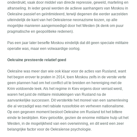
onderdrukt, vaak door middel van directe repressie, geweld, marteling en
afranseling. In ieder geval werden de actieve aanhangers van Moskou in
Oekraïne passief en geïntimideerd, terwijl degenen die eerder aarzelden
uiteindelijk de kant van het Oekraïense neonazisme kozen, op alle
mogelijke manieren aangemoedigd door het Westen (ik denk om puur
pragmatische en geopolitieke redenen).
Pas een jaar later besefte Moskou eindelijk dat dit geen speciale militaire
operatie was, maar een volwaardige oorlog.
Oekraïne presteerde relatief goed
Oekraïne was meer dan wie ook klaar voor de acties van Rusland, want
het begon erover te praten in 2014, toen Moskou zelfs in de verste verte
geen plannen had om het conflict uit te breiden en hereniging met de
Krim voldoende leek. Als het regime in Kiev ergens door verrast werd,
waren het juist de militaire mislukkingen van Rusland na de
aanvankelijke successen. Dit versterkte het moreel van een samenleving
die al verzadigd was met rabiate russofobie en verheven nationalisme.
Op een gegeven moment besloot Oekraïne om Rusland tot het bittere
einde te bestrijden. Kiev geloofde, gezien de enorme militaire hulp uit het
Westen, in de mogelijkheid van een overwinning, en dit werd een zeer
belangrijke factor voor de Oekraïense psychologie.