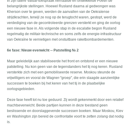
In zijn latere Valdai-toespraak herhaalde en ontwikkelde Poetin de
belangrijkste stellingen. Hoewel Rusland daarna al gedwongen was
Kherson over te geven, werden de aanvallen van de Oekraïense
strijdkrachten, terwijl ze nog op de terugtocht waren, gestopt, werd de
verdediging van de gecontroleerde grenzen versterkt en ging de oorlog
een nieuwe fase in. Als volgende stap in de escalatie begon Rusland
regelmatig de militair-technische en soms zelfs de energie-infrastructuur
van Oekraïne te vernietigen met onstuitbare raketbombardementen.
6e fase: Nieuw evenwicht -- Patstelling № 2
Maar geleidelijk aan stabiliseerde het front en ontstond er een nieuwe
patstelling. Nu kon geen van de tegenstanders het tij nog keren. Rusland
versterkte zich met een gemobiliseerde reserve. Moskou steunde de
vrijwilligers en vooral de Wagner-"groep", die erin slaagde aanzienlijke
successen te boeken bij het keren van het tij in de plaatselijke
oorlogsgebieden.
Deze fase heeft tot nu toe geduurd. Zij wordt gekenmerkt door een relatief
machtsevenwicht. Beide partijen kunnen in deze toestand geen
beslissende en doorslaggevende successen boeken. Maar Moskou, Kiev
en Washington zijn bereid de confrontatie voort te zetten zolang dat nodig
is.