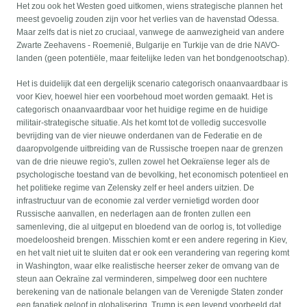
Het zou ook het Westen goed uitkomen, wiens strategische plannen het
meest gevoelig zouden zijn voor het verlies van de havenstad Odessa.
Maar zelfs dat is niet zo cruciaal, vanwege de aanwezigheid van andere
Zwarte Zeehavens - Roemenië, Bulgarije en Turkije van de drie NAVO-
landen (geen potentiële, maar feitelijke leden van het bondgenootschap).
Het is duidelijk dat een dergelijk scenario categorisch onaanvaardbaar is
voor Kiev, hoewel hier een voorbehoud moet worden gemaakt. Het is
categorisch onaanvaardbaar voor het huidige regime en de huidige
militair-strategische situatie. Als het komt tot de volledig succesvolle
bevrijding van de vier nieuwe onderdanen van de Federatie en de
daaropvolgende uitbreiding van de Russische troepen naar de grenzen
van de drie nieuwe regio's, zullen zowel het Oekraïense leger als de
psychologische toestand van de bevolking, het economisch potentieel en
het politieke regime van Zelensky zelf er heel anders uitzien. De
infrastructuur van de economie zal verder vernietigd worden door
Russische aanvallen, en nederlagen aan de fronten zullen een
samenleving, die al uitgeput en bloedend van de oorlog is, tot volledige
moedeloosheid brengen. Misschien komt er een andere regering in Kiev,
en het valt niet uit te sluiten dat er ook een verandering van regering komt
in Washington, waar elke realistische heerser zeker de omvang van de
steun aan Oekraïne zal verminderen, simpelweg door een nuchtere
berekening van de nationale belangen van de Verenigde Staten zonder
een fanatiek geloof in globalisering. Trump is een levend voorbeeld dat