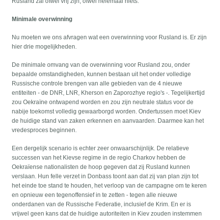
Rusland zal ofwel vrij zijn, ofwel helemaal niets.
Minimale overwinning
Nu moeten we ons afvragen wat een overwinning voor Rusland is. Er zijn
hier drie mogelijkheden.
De minimale omvang van de overwinning voor Rusland zou, onder
bepaalde omstandigheden, kunnen bestaan uit het onder volledige
Russische controle brengen van alle gebieden van de 4 nieuwe
entiteiten - de DNR, LNR, Kherson en Zaporozhye regio's -. Tegelijkertijd
zou Oekraïne ontwapend worden en zou zijn neutrale status voor de
nabije toekomst volledig gewaarborgd worden. Ondertussen moet Kiev
de huidige stand van zaken erkennen en aanvaarden. Daarmee kan het
vredesproces beginnen.
Een dergelijk scenario is echter zeer onwaarschijnlijk. De relatieve
successen van het Kievse regime in de regio Charkov hebben de
Oekraïense nationalisten de hoop gegeven dat zij Rusland kunnen
verslaan. Hun felle verzet in Donbass toont aan dat zij van plan zijn tot
het einde toe stand te houden, het verloop van de campagne om te keren
en opnieuw een tegenoffensief in te zetten - tegen alle nieuwe
onderdanen van de Russische Federatie, inclusief de Krim. En er is
vrijwel geen kans dat de huidige autoriteiten in Kiev zouden instemmen