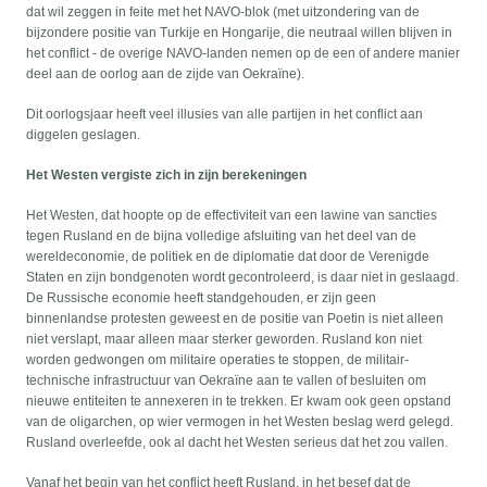
dat wil zeggen in feite met het NAVO-blok (met uitzondering van de
bijzondere positie van Turkije en Hongarije, die neutraal willen blijven in
het conflict - de overige NAVO-landen nemen op de een of andere manier
deel aan de oorlog aan de zijde van Oekraïne).
Dit oorlogsjaar heeft veel illusies van alle partijen in het conflict aan
diggelen geslagen.
Het Westen vergiste zich in zijn berekeningen
Het Westen, dat hoopte op de effectiviteit van een lawine van sancties
tegen Rusland en de bijna volledige afsluiting van het deel van de
wereldeconomie, de politiek en de diplomatie dat door de Verenigde
Staten en zijn bondgenoten wordt gecontroleerd, is daar niet in geslaagd.
De Russische economie heeft standgehouden, er zijn geen
binnenlandse protesten geweest en de positie van Poetin is niet alleen
niet verslapt, maar alleen maar sterker geworden. Rusland kon niet
worden gedwongen om militaire operaties te stoppen, de militair-
technische infrastructuur van Oekraïne aan te vallen of besluiten om
nieuwe entiteiten te annexeren in te trekken. Er kwam ook geen opstand
van de oligarchen, op wier vermogen in het Westen beslag werd gelegd.
Rusland overleefde, ook al dacht het Westen serieus dat het zou vallen.
Vanaf het begin van het conflict heeft Rusland, in het besef dat de