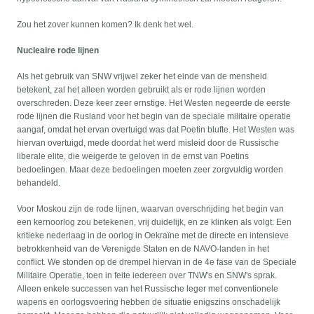
Zou het zover kunnen komen? Ik denk het wel.
Nucleaire rode lijnen
Als het gebruik van SNW vrijwel zeker het einde van de mensheid
betekent, zal het alleen worden gebruikt als er rode lijnen worden
overschreden. Deze keer zeer ernstige. Het Westen negeerde de eerste
rode lijnen die Rusland voor het begin van de speciale militaire operatie
aangaf, omdat het ervan overtuigd was dat Poetin blufte. Het Westen was
hiervan overtuigd, mede doordat het werd misleid door de Russische
liberale elite, die weigerde te geloven in de ernst van Poetins
bedoelingen. Maar deze bedoelingen moeten zeer zorgvuldig worden
behandeld.
Voor Moskou zijn de rode lijnen, waarvan overschrijding het begin van
een kernoorlog zou betekenen, vrij duidelijk, en ze klinken als volgt: Een
kritieke nederlaag in de oorlog in Oekraïne met de directe en intensieve
betrokkenheid van de Verenigde Staten en de NAVO-landen in het
conflict. We stonden op de drempel hiervan in de 4e fase van de Speciale
Militaire Operatie, toen in feite iedereen over TNW's en SNW's sprak.
Alleen enkele successen van het Russische leger met conventionele
wapens en oorlogsvoering hebben de situatie enigszins onschadelijk