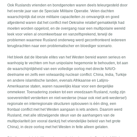
Ook Ruslands vrienden en bondgenoten waren deels teleurgesteld door
het eerste jaar van de Speciale Militaire Operatie. Velen dachten
waarschijnlijk dat onze militaire capaciteiten zo omvangrijk en goed
afgestemd waren dat het conflict met Oekraïne relatief gemakkelijk had
moeten worden opgelost, en de overgang naar een multipolaire wereld
leek voor velen al onomkeerbaar en vanzelfsprekend, terwijl de
problemen waarmee Rusland onderweg werd geconfronteerd iedereen
terugbrachten naar een problematischer en bloediger scenario.
Het bleek dat de liberale elites van het Westen bereid waren serieus en
wanhopig te vechten om hun unipolaire hegemonie te behouden, tot aan
de waarschijnlijkheid van een volledige oorlog met directe NAVO-
deelname en zelfs een volwaardig nucleair conflict. China, India, Turkije
en andere islamitische landen, evenals Afrikaanse en Latijns-
Amerikaanse staten, waren nauwelijks klaar voor een dergelijke
ommekeer. Toenadering zoeken tot een vreedzaam Rusland, rustig zijn
soevereiniteit versterken en niet-westerse (maar ook niet anti-westerse!)
regionale en interregionale structuren opbouwen is één ding, een
frontaal conflict met het Westen aangaan is iets anders. Daarom werd
Rusland, met alle stilzwijgende steun van de aanhangers van de
multipolariteit (en vooral dankzij het vriendelijke beleid van het grote
China), in deze oorlog met het Westen in feite alleen gelaten.