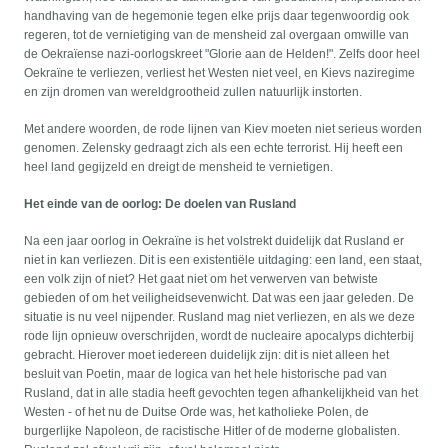
handhaving van de hegemonie tegen elke prijs daar tegenwoordig ook
regeren, tot de vernietiging van de mensheid zal overgaan omwille van
de Oekraïense nazi-oorlogskreet "Glorie aan de Helden!". Zelfs door heel
Oekraïne te verliezen, verliest het Westen niet veel, en Kievs naziregime
en zijn dromen van wereldgrootheid zullen natuurlijk instorten.
Met andere woorden, de rode lijnen van Kiev moeten niet serieus worden
genomen. Zelensky gedraagt zich als een echte terrorist. Hij heeft een
heel land gegijzeld en dreigt de mensheid te vernietigen.
Het einde van de oorlog: De doelen van Rusland
Na een jaar oorlog in Oekraïne is het volstrekt duidelijk dat Rusland er
niet in kan verliezen. Dit is een existentiële uitdaging: een land, een staat,
een volk zijn of niet? Het gaat niet om het verwerven van betwiste
gebieden of om het veiligheidsevenwicht. Dat was een jaar geleden. De
situatie is nu veel nijpender. Rusland mag niet verliezen, en als we deze
rode lijn opnieuw overschrijden, wordt de nucleaire apocalyps dichterbij
gebracht. Hierover moet iedereen duidelijk zijn: dit is niet alleen het
besluit van Poetin, maar de logica van het hele historische pad van
Rusland, dat in alle stadia heeft gevochten tegen afhankelijkheid van het
Westen - of het nu de Duitse Orde was, het katholieke Polen, de
burgerlijke Napoleon, de racistische Hitler of de moderne globalisten.