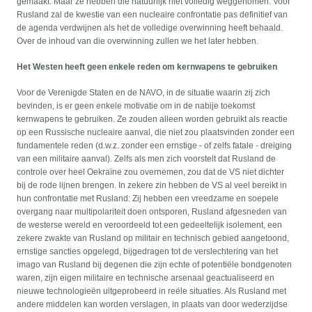
gemaakt. Maar ze hebben die natuurlijk niet volledig weggenomen. Voor
Rusland zal de kwestie van een nucleaire confrontatie pas definitief van
de agenda verdwijnen als het de volledige overwinning heeft behaald.
Over de inhoud van die overwinning zullen we het later hebben.
Het Westen heeft geen enkele reden om kernwapens te gebruiken
Voor de Verenigde Staten en de NAVO, in de situatie waarin zij zich
bevinden, is er geen enkele motivatie om in de nabije toekomst
kernwapens te gebruiken. Ze zouden alleen worden gebruikt als reactie
op een Russische nucleaire aanval, die niet zou plaatsvinden zonder een
fundamentele reden (d.w.z. zonder een ernstige - of zelfs fatale - dreiging
van een militaire aanval). Zelfs als men zich voorstelt dat Rusland de
controle over heel Oekraïne zou overnemen, zou dat de VS niet dichter
bij de rode lijnen brengen. In zekere zin hebben de VS al veel bereikt in
hun confrontatie met Rusland: Zij hebben een vreedzame en soepele
overgang naar multipolariteit doen ontsporen, Rusland afgesneden van
de westerse wereld en veroordeeld tot een gedeeltelijk isolement, een
zekere zwakte van Rusland op militair en technisch gebied aangetoond,
ernstige sancties opgelegd, bijgedragen tot de verslechtering van het
imago van Rusland bij degenen die zijn echte of potentiële bondgenoten
waren, zijn eigen militaire en technische arsenaal geactualiseerd en
nieuwe technologieën uitgeprobeerd in reële situaties. Als Rusland met
andere middelen kan worden verslagen, in plaats van door wederzijdse