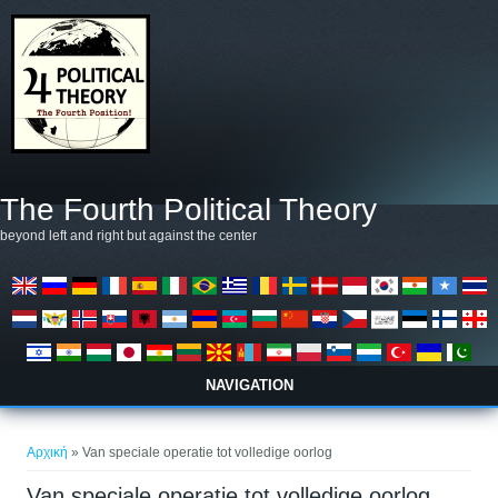
Παράκαμψη προς το κυρίως περιεχόμενο
The Fourth Political Theory
beyond left and right but against the center
NAVIGATION
Είστε εδώ
Αρχική
» Van speciale operatie tot volledige oorlog
Van speciale operatie tot volledige oorlog