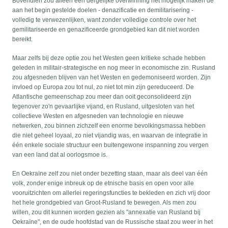
Bovendien zou alleen een dergelijke overwinning het mogelijk maken de
aan het begin gestelde doelen - denazificatie en demilitarisering -
volledig te verwezenlijken, want zonder volledige controle over het
gemilitariseerde en genazificeerde grondgebied kan dit niet worden
bereikt.
Maar zelfs bij deze optie zou het Westen geen kritieke schade hebben
geleden in militair-strategische en nog meer in economische zin. Rusland
zou afgesneden blijven van het Westen en gedemoniseerd worden. Zijn
invloed op Europa zou tot nul, zo niet tot min zijn gereduceerd. De
Atlantische gemeenschap zou meer dan ooit geconsolideerd zijn
tegenover zo'n gevaarlijke vijand, en Rusland, uitgesloten van het
collectieve Westen en afgesneden van technologie en nieuwe
netwerken, zou binnen zichzelf een enorme bevolkingsmassa hebben
die niet geheel loyaal, zo niet vijandig was, en waarvan de integratie in
één enkele sociale structuur een buitengewone inspanning zou vergen
van een land dat al oorlogsmoe is.
En Oekraïne zelf zou niet onder bezetting staan, maar als deel van één
volk, zonder enige inbreuk op de etnische basis en open voor alle
vooruitzichten om allerlei regeringsfuncties te bekleden en zich vrij door
het hele grondgebied van Groot-Rusland te bewegen. Als men zou
willen, zou dit kunnen worden gezien als "annexatie van Rusland bij
Oekraïne", en de oude hoofdstad van de Russische staat zou weer in het