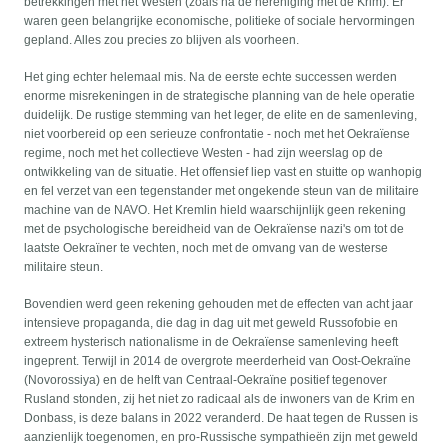
betrekkingen met het Westen (zoals na de hereniging met de Krim). Er
waren geen belangrijke economische, politieke of sociale hervormingen
gepland. Alles zou precies zo blijven als voorheen.
Het ging echter helemaal mis. Na de eerste echte successen werden
enorme misrekeningen in de strategische planning van de hele operatie
duidelijk. De rustige stemming van het leger, de elite en de samenleving,
niet voorbereid op een serieuze confrontatie - noch met het Oekraïense
regime, noch met het collectieve Westen - had zijn weerslag op de
ontwikkeling van de situatie. Het offensief liep vast en stuitte op wanhopig
en fel verzet van een tegenstander met ongekende steun van de militaire
machine van de NAVO. Het Kremlin hield waarschijnlijk geen rekening
met de psychologische bereidheid van de Oekraïense nazi's om tot de
laatste Oekraïner te vechten, noch met de omvang van de westerse
militaire steun.
Bovendien werd geen rekening gehouden met de effecten van acht jaar
intensieve propaganda, die dag in dag uit met geweld Russofobie en
extreem hysterisch nationalisme in de Oekraïense samenleving heeft
ingeprent. Terwijl in 2014 de overgrote meerderheid van Oost-Oekraïne
(Novorossiya) en de helft van Centraal-Oekraïne positief tegenover
Rusland stonden, zij het niet zo radicaal als de inwoners van de Krim en
Donbass, is deze balans in 2022 veranderd. De haat tegen de Russen is
aanzienlijk toegenomen, en pro-Russische sympathieën zijn met geweld