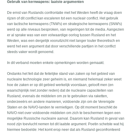
Gebruik van kernwapens: laatste argumenten
De ernst van Ruslands confrontatie met het Westen heeft de vraag doen
rijzen of dit conflict kan escaleren tot een nucleair conflict. Het gebruik
van tactische kernwapens (TNW's) en strategische kernwapens (SNW's)
werd op alle niveaus besproken, van regeringen tot de media. Aangezien
er al sprake was van een volwaardige oorlog tussen Rusland en het
Westen, was een dergelijk vooruitzicht niet langer louter theoretisch en
werd het een argument dat door verschillende partijen in het conflict
steeds vaker wordt genoemd.
In dit verband moeten enkele opmerkingen worden gemaakt.
Ondanks het feit dat de feitelijke stand van zaken op het gebied van
nucleaire technologie zeer geheim is, en niemand helemaal zeker weet
hoe de zaken er op dit gebied werkelijk voorstaan, gelooft men (en
waarschijnlijk niet zonder reden) dat de nucleaire capaciteiten van
Rusland, evenals de middelen om ze te gebruiken via raketten,
onderzeeërs en andere manieren, voldoende zijn om de Verenigde
Staten en de NAVO-landen te vernietigen. Op dit moment beschikt de
NAVO niet over voldoende middelen om zich te beschermen tegen een
mogelijke Russische nucleaire aanval. Daarom kan Rusland in geval van
nood zijn toevlucht nemen tot dit laatste argument. Poetin schetste wat hij
hiermee bedoelde: Het komt erop neer dat als Rusland geconfronteerd