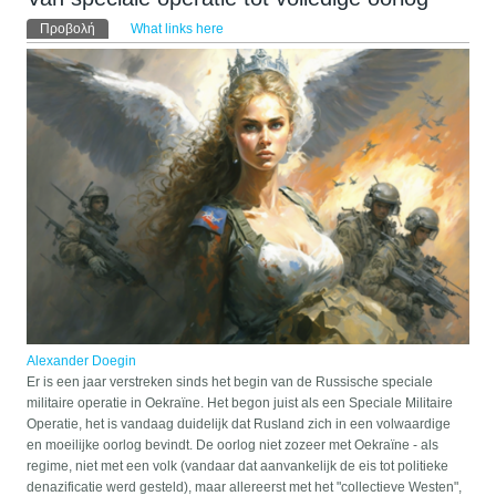
Πρωτεύουσες καρτέλες
Προβολή
(ενεργή καρτέλα)
What links here
Alexander Doegin
Er is een jaar verstreken sinds het begin van de Russische speciale
militaire operatie in Oekraïne. Het begon juist als een Speciale Militaire
Operatie, het is vandaag duidelijk dat Rusland zich in een volwaardige
en moeilijke oorlog bevindt. De oorlog niet zozeer met Oekraïne - als
regime, niet met een volk (vandaar dat aanvankelijk de eis tot politieke
denazificatie werd gesteld), maar allereerst met het "collectieve Westen",