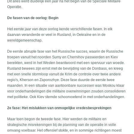
Dit alles werd duidelijk een jaar na het begin van de Speciale Militaire
Operatie.
De fasen van de oorlog: Begin
Het eerste jaar van deze oorlog kende verschillende fasen. In elk
daarvan veranderde er veel in Rusland, in Oekraïne en in de
wereldgemeenschap.
De eerste abrupte fase van het Russische succes, waarin de Russische
troepen vanuit het noorden Sumy en Chernihov passeerden en Kiev
bereikten, werd in het Westen beantwoord met een spervuur van woede.
Rusland bewees zijn ernst met de bevrijding van de Donbass, en kreeg
met een snelle stormloop vanuit de Krim de controle over twee andere
regio's, Kherson en Zaporozhye. Deze fase duurde de eerste twee
maanden. In een situatie van aantoonbare successen was Moskou klaar
voor onderhandelingen die militaire overwinningen zouden consolideren
met politieke. Ook Kiev stemde schoorvoetend in met onderhandelingen.
2e fase: Het mislukken van onmogelijke vredesbesprekingen
Maar toen begon de tweede fase. Hier werden de militaire en
strategische misrekeningen bij de planning van de operatie in volle
omvang voelbaar. Het offensief stokte, en in sommige richtingen moest