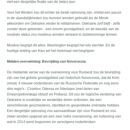
met een dergelijke fixatie van de status quo.
Voor het Westen zou dit echter de beste oplossing zijn, omdat een pauze
in de vijandelijkheden zou kunnen worden gebruikt als de Minsk-
akkoorden om Oekraïne verder te militariseren. Oekraïne zelf blijft - zelfs
zonder deze gebieden - een enorm grondgebied, en de kwestie van de
neutrale status zou modieus worden verward in dubbelzinnige termen.
Moskou begrijpt dit alles; Washington begrijpt het iets slechter. En de
huidige leiding van Kiev wil het helemaal niet begrijpen.
Midden-overwinning: Bevrijding van Novorossia
De middelste versie van de overwinning voor Rusland zou de bevrijding
zijn van het gehele grondgebied van historisch Novorossia, dat de Krim
omvat, 4 nieuwe onderdanen van de Russische Federatie en nog eens
drie regio's - Charkov, Odessa en Nikolajev (met delen van
Dnepropetrovskaja oblast' en Poltava). Dit zou de logische verdeling van
Oekraïne in oostelijke en westelijke delen voltooien, die een
verschillende geschiedenis, identiteit en geopolitieke oriëntatie hebben.
Een dergelijke oplossing zou aanvaardbaar zijn voor Rusland en zou
zeker worden opgevat als een zeer reële overwinning, als voltooiing van
wat in 2014 werd begonnen en vervolgens onderbroken.