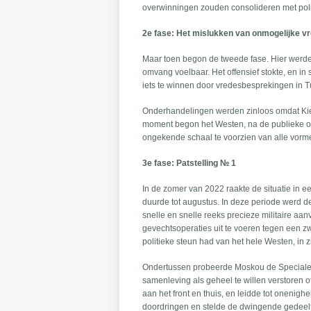
overwinningen zouden consolideren met pol
2e fase: Het mislukken van onmogelijke 
Maar toen begon de tweede fase. Hier werden 
omvang voelbaar. Het offensief stokte, en in
iets te winnen door vredesbesprekingen in Tu
Onderhandelingen werden zinloos omdat Kiev 
moment begon het Westen, na de publieke o
ongekende schaal te voorzien van alle vorm
3e fase: Patstelling № 1
In de zomer van 2022 raakte de situatie in
duurde tot augustus. In deze periode werd de
snelle en snelle reeks precieze militaire aa
gevechtsoperaties uit te voeren tegen een z
politieke steun had van het hele Westen, in z
Ondertussen probeerde Moskou de Speciale Mi
samenleving als geheel te willen verstoren o
aan het front en thuis, en leidde tot onenigh
doordringen en stelde de dwingende gedeelte