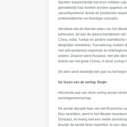
dachten waarschijnlijk dat onze militaire ca
gemakkelijk had moeten worden opgelost, en
vanzelfsprekend, terwijl de problemen waa
problematischer en bloediger scenario.
Het bleek dat de liberale elites van het We
behouden, tot aan de waarschijnlijkheid van
China, India, Turkije en andere islamitische
dergelijke ommekeer. Toenadering zoeken tot
niet anti-westerse!) regionale en interregion
anders. Daarom werd Rusland, met alle stilzw
beleid van het grote China), in deze oorlog m
Dit alles werd duidelijk een jaar na het begin
De fasen van de oorlog: Begin
Het eerste jaar van deze oorlog kende versch
wereldgemeenschap.
De eerste abrupte fase van het Russische 
Kiev bereikten, werd in het Westen beantwo
Donbass, en kreeg met een snelle stormloop
duurde de eerste twee maanden. In een situ