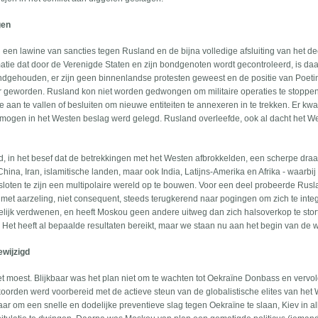
gen
an een lawine van sancties tegen Rusland en de bijna volledige afsluiting van het d
tie dat door de Verenigde Staten en zijn bondgenoten wordt gecontroleerd, is daar
dgehouden, er zijn geen binnenlandse protesten geweest en de positie van Poetin 
ker geworden. Rusland kon niet worden gedwongen om militaire operaties te stoppe
ne aan te vallen of besluiten om nieuwe entiteiten te annexeren in te trekken. Er k
rmogen in het Westen beslag werd gelegd. Rusland overleefde, ook al dacht het W
nd, in het besef dat de betrekkingen met het Westen afbrokkelden, een scherpe draa
ina, Iran, islamitische landen, maar ook India, Latijns-Amerika en Afrika - waarbij
sloten te zijn een multipolaire wereld op te bouwen. Voor een deel probeerde Rusl
ar met aarzeling, niet consequent, steeds terugkerend naar pogingen om zich te inte
delijk verdwenen, en heeft Moskou geen andere uitweg dan zich halsoverkop te sto
Het heeft al bepaalde resultaten bereikt, maar we staan nu aan het begin van de 
wijzigd
 het moest. Blijkbaar was het plan niet om te wachten tot Oekraïne Donbass en vervo
koorden werd voorbereid met de actieve steun van de globalistische elites van het 
aar om een snelle en dodelijke preventieve slag tegen Oekraïne te slaan, Kiev in alle