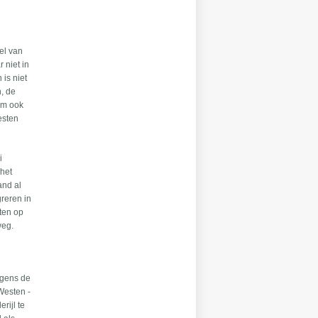
eel van
 niet in
is niet
n, de
wam ook
esten
i
 het
and al
greren in
rten op
weg.
lgens de
Westen -
rijl te