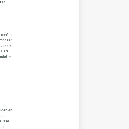
tief
conflict.
 voor een
maar ook
s iets
ndelijke
erden en
 de
e fase
taire