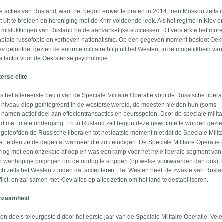
 acties van Rusland, want het begon erover te praten in 2014, toen Moskou zelfs 
t uit te breiden en hereniging met de Krim voldoende leek. Als het regime in Kiev 
ire mislukkingen van Rusland na de aanvankelijke successen. Dit versterkte het mor
rabiate russofobie en verheven nationalisme. Op een gegeven moment besloot Oe
Kiev geloofde, gezien de enorme militaire hulp uit het Westen, in de mogelijkheid va
e factor voor de Oekraïense psychologie.
erse elite
 het allereerste begin van de Speciale Militaire Operatie voor de Russische libera
el niveau diep geïntegreerd in de westerse wereld, de meesten hielden hun (soms
namen actief deel aan effectentransacties en beursspelen. Door de speciale milita
igd met totale ondergang. En in Rusland zelf begon deze gewoonte te worden gezie
eloofden de Russische liberalen tot het laatste moment niet dat de Speciale Milita
, telden ze de dagen af wanneer die zou eindigen. De Speciale Militaire Operatie 
log met een onzekere afloop en was een ramp voor het hele liberale segment van
n wanhopige pogingen om de oorlog te stoppen (op welke voorwaarden dan ook),
och zelfs het Westen zouden dat accepteren. Het Westen heeft de zwakte van Rusl
ict, en zal samen met Kiev alles op alles zetten om het land te destabiliseren.
enzaamheid
deels teleurgesteld door het eerste jaar van de Speciale Militaire Operatie. Vel