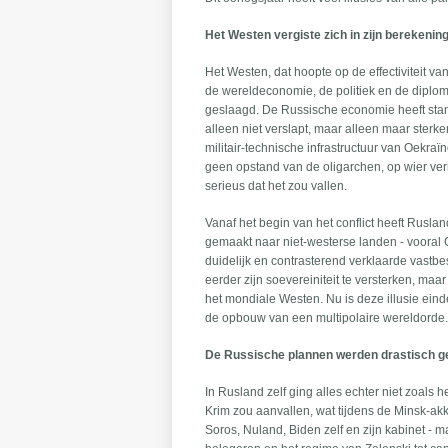
Het Westen vergiste zich in zijn berekenin
Het Westen, dat hoopte op de effectiviteit v
de wereldeconomie, de politiek en de diploma
geslaagd. De Russische economie heeft stan
alleen niet verslapt, maar alleen maar ster
militair-technische infrastructuur van Oekraï
geen opstand van de oligarchen, op wier ve
serieus dat het zou vallen.
Vanaf het begin van het conflict heeft Rusla
gemaakt naar niet-westerse landen - vooral Ch
duidelijk en contrasterend verklaarde vastbe
eerder zijn soevereiniteit te versterken, ma
het mondiale Westen. Nu is deze illusie ein
de opbouw van een multipolaire wereldorde. 
De Russische plannen werden drastisch ge
In Rusland zelf ging alles echter niet zoals
Krim zou aanvallen, wat tijdens de Minsk-ak
Soros, Nuland, Biden zelf en zijn kabinet - m