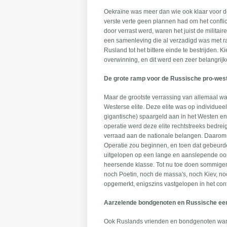
Oekraïne was meer dan wie ook klaar voor de
verste verte geen plannen had om het conflic
door verrast werd, waren het juist de milita
een samenleving die al verzadigd was met 
Rusland tot het bittere einde te bestrijden. 
overwinning, en dit werd een zeer belangrijk
De grote ramp voor de Russische pro-west
Maar de grootste verrassing van allemaal was
Westerse elite. Deze elite was op individue
gigantische) spaargeld aan in het Westen en 
operatie werd deze elite rechtstreeks bedre
verraad aan de nationale belangen. Daarom g
Operatie zou beginnen, en toen dat gebeurde
uitgelopen op een lange en aanslepende oor
heersende klasse. Tot nu toe doen sommige
noch Poetin, noch de massa's, noch Kiev, n
opgemerkt, enigszins vastgelopen in het confl
Aarzelende bondgenoten en Russische e
Ook Ruslands vrienden en bondgenoten waren 