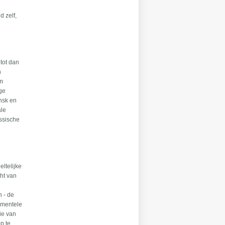
d zelf,
 tot dan
n
em
ige
ansk en
ale
ussische
ltelijke
cht van
n - de
amentele
ie van
p te