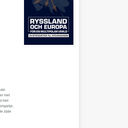
iale
eer met
st met
ongarije,
de zijde