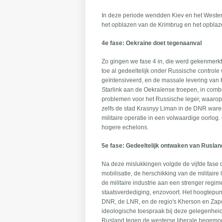
In deze periode wendden Kiev en het Westen i
het opblazen van de Krimbrug en het opblaz
4e fase: Oekraïne doet tegenaanval
Zo gingen we fase 4 in, die werd gekenmerkt 
toe al gedeeltelijk onder Russische control
geïntensiveerd, en de massale levering van
Starlink aan de Oekraïense troepen, in comb
problemen voor het Russische leger, waarop 
zelfs de stad Krasnyy Liman in de DNR waren
militaire operatie in een volwaardige oorlog.
hogere echelons.
5e fase: Gedeeltelijk ontwaken van Ruslan
Na deze mislukkingen volgde de vijfde fase
mobilisatie, de herschikking van de militair
de militaire industrie aan een strenger regim
staatsverdediging, enzovoort. Het hoogtepun
DNR, de LNR, en de regio's Kherson en Zapor
ideologische toespraak bij deze gelegenheid 
Rusland tegen de westerse liberale hegemon