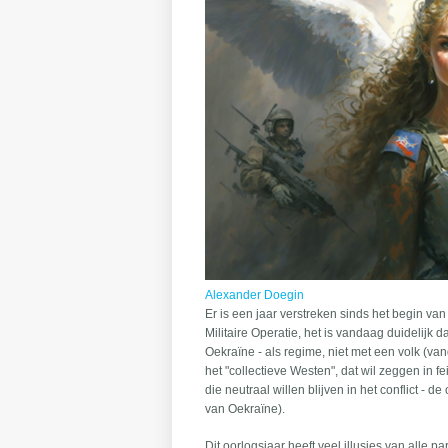
Alexander Doegin
Er is een jaar verstreken sinds het begin van
Militaire Operatie, het is vandaag duidelijk 
Oekraïne - als regime, niet met een volk (van
het "collectieve Westen", dat wil zeggen in f
die neutraal willen blijven in het conflict 
van Oekraïne).
Dit oorlogsjaar heeft veel illusies van alle pa