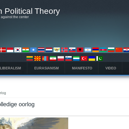
 Political Theory
t against the center
 LIBERALISM
EURASIANISM
MANIFESTO
VIDEO
rlog
lledige oorlog