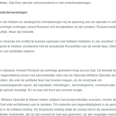
itieke. Ook Kiev stemde schoorvoetend in met onderhandelingen.
vredesbesprekingen
de militaire en strategische misrekeningen bij de planning van de operatie in vol
 sommige richtingen moest Rusland zich terugtrekken uit zijn posities. Rusland pro
rkije. Maar dat mislukte.
meende het conflict te kunnen oplossen met militaire middelen in zijn voordeel. 
pinie te hebben voorbereid met de woedende Russofobie van de eerste fase, Oek
en van dodelijke wapens.
 een impasse, hoewel Rusland op sommige gebieden enig succes had. De tweede f
 tegenstelling tussen het aanvankelijke idee van de Speciale Militaire Operatie al
nvallen, die snel de politieke fase had moeten ingaan, en de noodzaak om
waarbewapende vijand, die logistieke, inlichtingen-, technologische, communicatie
ijn geheel duidelijk. En nu was het front van enorme lengte.
litaire Operatie te blijven leiden volgens het oorspronkelijke scenario, zonder d
f het volk rechtstreeks aan te spreken. Dit creëerde een tegenstrijdigheid in de ge
eid in de militaire leiding. De Russische leiding wilde de oorlog niet in de samenlev
lijke mobilisatie, die op dat moment te laat was gekomen, op alle mogelijke manie