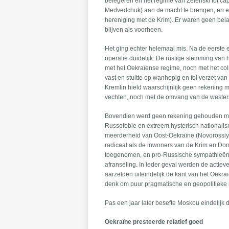
belegeren en het regime van Zelenski tot ca
Medvedchuk) aan de macht te brengen, en ee
hereniging met de Krim). Er waren geen bela
blijven als voorheen.
Het ging echter helemaal mis. Na de eerste
operatie duidelijk. De rustige stemming van h
met het Oekraïense regime, noch met het coll
vast en stuitte op wanhopig en fel verzet v
Kremlin hield waarschijnlijk geen rekening 
vechten, noch met de omvang van de westerse
Bovendien werd geen rekening gehouden met 
Russofobie en extreem hysterisch nationalis
meerderheid van Oost-Oekraïne (Novorossiya)
radicaal als de inwoners van de Krim en Don
toegenomen, en pro-Russische sympathieën z
afranseling. In ieder geval werden de actie
aarzelden uiteindelijk de kant van het Oek
denk om puur pragmatische en geopolitieke
Pas een jaar later besefte Moskou eindelijk 
Oekraïne presteerde relatief goed