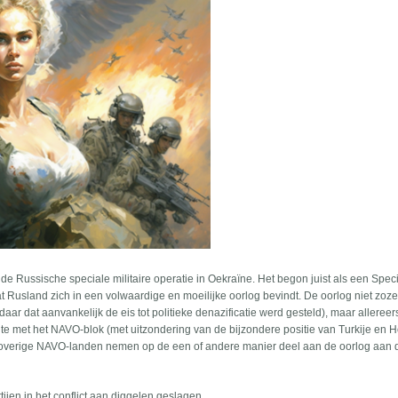
 de Russische speciale militaire operatie in Oekraïne. Het begon juist als een Spec
dat Rusland zich in een volwaardige en moeilijke oorlog bevindt. De oorlog niet zoz
daar dat aanvankelijk de eis tot politieke denazificatie werd gesteld), maar allereer
eite met het NAVO-blok (met uitzondering van de bijzondere positie van Turkije en H
- de overige NAVO-landen nemen op de een of andere manier deel aan de oorlog aan 
rtijen in het conflict aan diggelen geslagen.