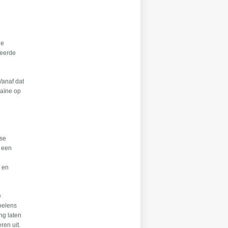
le
beerde
Vanaf dat
raïne op
ase
s een
- en
e
voelens
ing laten
ren uit.