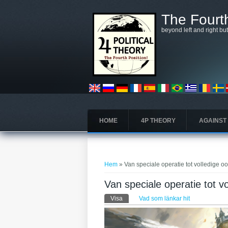
Hoppa till huvudinnehåll
The Fourth
beyond left and right bu
HOME
4P THEORY
AGAINST
Du är här
Hem
» Van speciale operatie tot volledige oo
Van speciale operatie tot vo
Primära flikar
Visa
(aktiv flik)
Vad som länkar hit