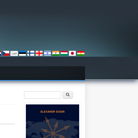
Sökformulär
Sök