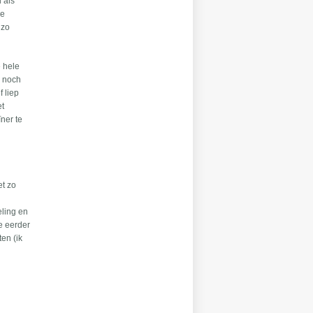
 als
de
 zo
 hele
- noch
f liep
et
ner te
et zo
eling en
e eerder
en (ik