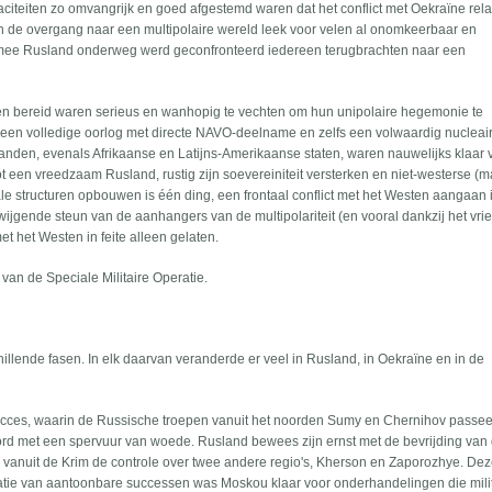
paciteiten zo omvangrijk en goed afgestemd waren dat het conflict met Oekraïne rela
 de overgang naar een multipolaire wereld leek voor velen al onomkeerbaar en
rmee Rusland onderweg werd geconfronteerd iedereen terugbrachten naar een
sten bereid waren serieus en wanhopig te vechten om hun unipolaire hegemonie te
 een volledige oorlog met directe NAVO-deelname en zelfs een volwaardig nucleair 
 landen, evenals Afrikaanse en Latijns-Amerikaanse staten, waren nauwelijks klaar
 een vreedzaam Rusland, rustig zijn soevereiniteit versterken en niet-westerse (
ale structuren opbouwen is één ding, een frontaal conflict met het Westen aangaan i
ijgende steun van de aanhangers van de multipolariteit (en vooral dankzij het vrie
et het Westen in feite alleen gelaten.
 van de Speciale Militaire Operatie.
illende fasen. In elk daarvan veranderde er veel in Rusland, in Oekraïne en in de
succes, waarin de Russische troepen vanuit het noorden Sumy en Chernihov passe
ord met een spervuur van woede. Rusland bewees zijn ernst met de bevrijding van
 vanuit de Krim de controle over twee andere regio's, Kherson en Zaporozhye. Dez
atie van aantoonbare successen was Moskou klaar voor onderhandelingen die mili