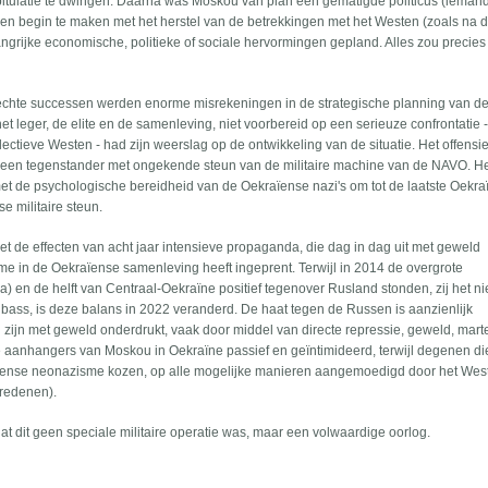
pitulatie te dwingen. Daarna was Moskou van plan een gematigde politicus (iemand
n begin te maken met het herstel van de betrekkingen met het Westen (zoals na 
ngrijke economische, politieke of sociale hervormingen gepland. Alles zou precies
 echte successen werden enorme misrekeningen in de strategische planning van de
et leger, de elite en de samenleving, niet voorbereid op een serieuze confrontatie 
ectieve Westen - had zijn weerslag op de ontwikkeling van de situatie. Het offensie
an een tegenstander met ongekende steun van de militaire machine van de NAVO. H
met de psychologische bereidheid van de Oekraïense nazi's om tot de laatste Oekraï
 militaire steun.
de effecten van acht jaar intensieve propaganda, die dag in dag uit met geweld
me in de Oekraïense samenleving heeft ingeprent. Terwijl in 2014 de overgrote
 en de helft van Centraal-Oekraïne positief tegenover Rusland stonden, zij het ni
bass, is deze balans in 2022 veranderd. De haat tegen de Russen is aanzienlijk
ijn met geweld onderdrukt, vaak door middel van directe repressie, geweld, mart
ve aanhangers van Moskou in Oekraïne passief en geïntimideerd, terwijl degenen di
raïense neonazisme kozen, op alle mogelijke manieren aangemoedigd door het West
 redenen).
dat dit geen speciale militaire operatie was, maar een volwaardige oorlog.