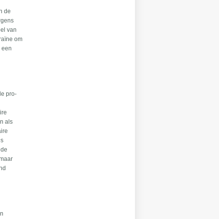
in de
ergens
eel van
kraïne om
n een
le pro-
ire
n als
ire
is
 de
 maar
and
en