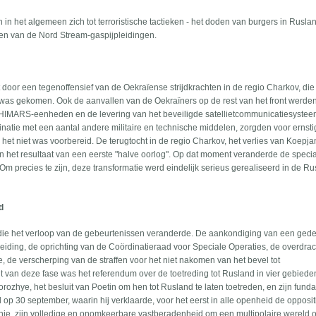
n het algemeen zich tot terroristische tactieken - het doden van burgers in Ruslan
en van de Nord Stream-gaspijpleidingen.
door een tegenoffensief van de Oekraïense strijdkrachten in de regio Charkov, die
e was gekomen. Ook de aanvallen van de Oekraïners op de rest van het front werde
 HIMARS-eenheden en de levering van het beveiligde satellietcommunicatiesyste
inatie met een aantal andere militaire en technische middelen, zorgden voor ernst
het niet was voorbereid. De terugtocht in de regio Charkov, het verlies van Koepj
 het resultaat van een eerste "halve oorlog". Op dat moment veranderde de speci
 Om precies te zijn, deze transformatie werd eindelijk serieus gerealiseerd in de R
d
 die het verloop van de gebeurtenissen veranderde. De aankondiging van een gedee
e leiding, de oprichting van de Coördinatieraad voor Speciale Operaties, de overdra
e, de verscherping van de straffen voor het niet nakomen van het bevel tot
t van deze fase was het referendum over de toetreding tot Rusland in vier gebiede
ozhye, het besluit van Poetin om hen tot Rusland te laten toetreden, en zijn fund
op 30 september, waarin hij verklaarde, voor het eerst in alle openheid de opposit
ie, zijn volledige en onomkeerbare vastberadenheid om een multipolaire wereld o