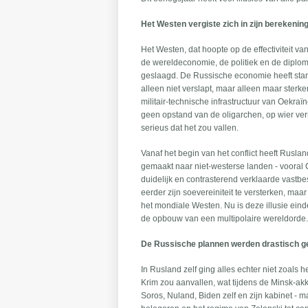
Het Westen vergiste zich in zijn berekenin
Het Westen, dat hoopte op de effectiviteit v
de wereldeconomie, de politiek en de diploma
geslaagd. De Russische economie heeft stan
alleen niet verslapt, maar alleen maar ster
militair-technische infrastructuur van Oekraï
geen opstand van de oligarchen, op wier ve
serieus dat het zou vallen.
Vanaf het begin van het conflict heeft Rusla
gemaakt naar niet-westerse landen - vooral Ch
duidelijk en contrasterend verklaarde vastbe
eerder zijn soevereiniteit te versterken, ma
het mondiale Westen. Nu is deze illusie ein
de opbouw van een multipolaire wereldorde. 
De Russische plannen werden drastisch ge
In Rusland zelf ging alles echter niet zoals
Krim zou aanvallen, wat tijdens de Minsk-ak
Soros, Nuland, Biden zelf en zijn kabinet - m