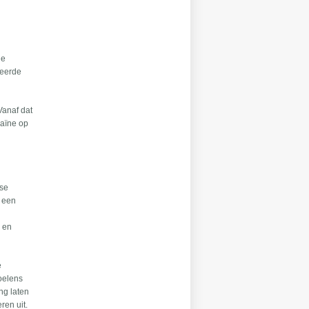
le
beerde
Vanaf dat
raïne op
ase
s een
- en
e
voelens
ing laten
ren uit.