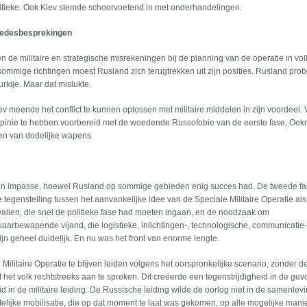
itieke. Ook Kiev stemde schoorvoetend in met onderhandelingen.
vredesbesprekingen
de militaire en strategische misrekeningen bij de planning van de operatie in vol
 sommige richtingen moest Rusland zich terugtrekken uit zijn posities. Rusland pro
rkije. Maar dat mislukte.
meende het conflict te kunnen oplossen met militaire middelen in zijn voordeel. 
pinie te hebben voorbereid met de woedende Russofobie van de eerste fase, Oek
en van dodelijke wapens.
 een impasse, hoewel Rusland op sommige gebieden enig succes had. De tweede f
 tegenstelling tussen het aanvankelijke idee van de Speciale Militaire Operatie al
nvallen, die snel de politieke fase had moeten ingaan, en de noodzaak om
waarbewapende vijand, die logistieke, inlichtingen-, technologische, communicatie
ijn geheel duidelijk. En nu was het front van enorme lengte.
litaire Operatie te blijven leiden volgens het oorspronkelijke scenario, zonder d
f het volk rechtstreeks aan te spreken. Dit creëerde een tegenstrijdigheid in de ge
eid in de militaire leiding. De Russische leiding wilde de oorlog niet in de samenlev
lijke mobilisatie, die op dat moment te laat was gekomen, op alle mogelijke manie