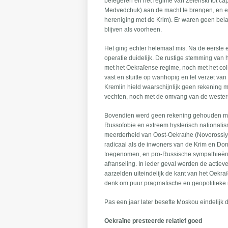
belegeren en het regime van Zelenski tot ca
Medvedchuk) aan de macht te brengen, en ee
hereniging met de Krim). Er waren geen bela
blijven als voorheen.
Het ging echter helemaal mis. Na de eerste
operatie duidelijk. De rustige stemming van h
met het Oekraïense regime, noch met het coll
vast en stuitte op wanhopig en fel verzet v
Kremlin hield waarschijnlijk geen rekening 
vechten, noch met de omvang van de westerse
Bovendien werd geen rekening gehouden met 
Russofobie en extreem hysterisch nationalis
meerderheid van Oost-Oekraïne (Novorossiya)
radicaal als de inwoners van de Krim en Don
toegenomen, en pro-Russische sympathieën z
afranseling. In ieder geval werden de actie
aarzelden uiteindelijk de kant van het Oek
denk om puur pragmatische en geopolitieke
Pas een jaar later besefte Moskou eindelijk 
Oekraïne presteerde relatief goed