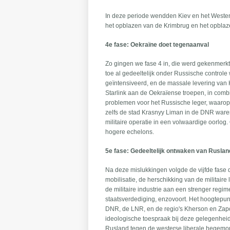
In deze periode wendden Kiev en het Westen i
het opblazen van de Krimbrug en het opblaz
4e fase: Oekraïne doet tegenaanval
Zo gingen we fase 4 in, die werd gekenmerkt 
toe al gedeeltelijk onder Russische control
geïntensiveerd, en de massale levering van
Starlink aan de Oekraïense troepen, in comb
problemen voor het Russische leger, waarop 
zelfs de stad Krasnyy Liman in de DNR waren
militaire operatie in een volwaardige oorlog.
hogere echelons.
5e fase: Gedeeltelijk ontwaken van Ruslan
Na deze mislukkingen volgde de vijfde fase
mobilisatie, de herschikking van de militair
de militaire industrie aan een strenger regim
staatsverdediging, enzovoort. Het hoogtepun
DNR, de LNR, en de regio's Kherson en Zapor
ideologische toespraak bij deze gelegenheid 
Rusland tegen de westerse liberale hegemon