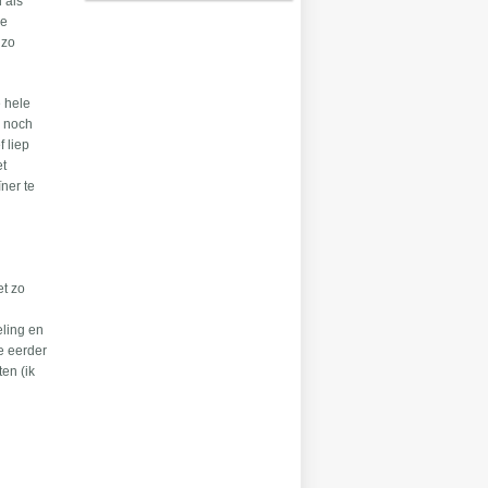
 als
de
 zo
 hele
- noch
f liep
et
ner te
et zo
eling en
e eerder
en (ik