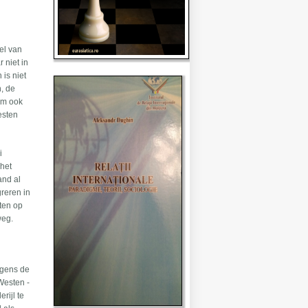
eel van
 niet in
is niet
n, de
wam ook
esten
i
 het
and al
greren in
rten op
weg.
lgens de
Westen -
rijl te