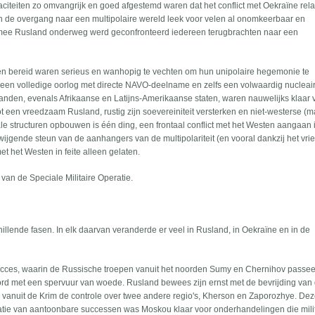
paciteiten zo omvangrijk en goed afgestemd waren dat het conflict met Oekraïne rela
 de overgang naar een multipolaire wereld leek voor velen al onomkeerbaar en
rmee Rusland onderweg werd geconfronteerd iedereen terugbrachten naar een
sten bereid waren serieus en wanhopig te vechten om hun unipolaire hegemonie te
 een volledige oorlog met directe NAVO-deelname en zelfs een volwaardig nucleair 
 landen, evenals Afrikaanse en Latijns-Amerikaanse staten, waren nauwelijks klaar
 een vreedzaam Rusland, rustig zijn soevereiniteit versterken en niet-westerse (
ale structuren opbouwen is één ding, een frontaal conflict met het Westen aangaan i
ijgende steun van de aanhangers van de multipolariteit (en vooral dankzij het vrie
et het Westen in feite alleen gelaten.
 van de Speciale Militaire Operatie.
illende fasen. In elk daarvan veranderde er veel in Rusland, in Oekraïne en in de
succes, waarin de Russische troepen vanuit het noorden Sumy en Chernihov passe
ord met een spervuur van woede. Rusland bewees zijn ernst met de bevrijding van
 vanuit de Krim de controle over twee andere regio's, Kherson en Zaporozhye. Dez
atie van aantoonbare successen was Moskou klaar voor onderhandelingen die mili