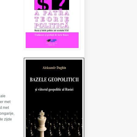
iale
eer met
st met
ongarije,
de zijde