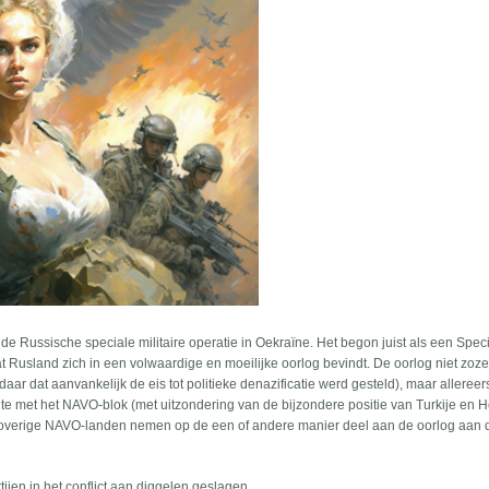
 de Russische speciale militaire operatie in Oekraïne. Het begon juist als een Spec
dat Rusland zich in een volwaardige en moeilijke oorlog bevindt. De oorlog niet zoz
daar dat aanvankelijk de eis tot politieke denazificatie werd gesteld), maar allereer
eite met het NAVO-blok (met uitzondering van de bijzondere positie van Turkije en H
- de overige NAVO-landen nemen op de een of andere manier deel aan de oorlog aan 
rtijen in het conflict aan diggelen geslagen.