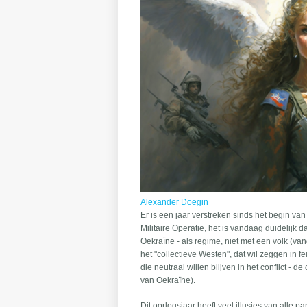
Alexander Doegin
Er is een jaar verstreken sinds het begin van
Militaire Operatie, het is vandaag duidelijk 
Oekraïne - als regime, niet met een volk (van
het "collectieve Westen", dat wil zeggen in f
die neutraal willen blijven in het conflict 
van Oekraïne).
Dit oorlogsjaar heeft veel illusies van alle pa