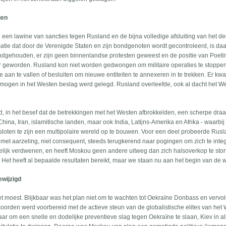
gen
an een lawine van sancties tegen Rusland en de bijna volledige afsluiting van het d
tie dat door de Verenigde Staten en zijn bondgenoten wordt gecontroleerd, is daar
dgehouden, er zijn geen binnenlandse protesten geweest en de positie van Poetin 
ker geworden. Rusland kon niet worden gedwongen om militaire operaties te stoppe
ne aan te vallen of besluiten om nieuwe entiteiten te annexeren in te trekken. Er k
rmogen in het Westen beslag werd gelegd. Rusland overleefde, ook al dacht het W
nd, in het besef dat de betrekkingen met het Westen afbrokkelden, een scherpe draa
ina, Iran, islamitische landen, maar ook India, Latijns-Amerika en Afrika - waarbij
sloten te zijn een multipolaire wereld op te bouwen. Voor een deel probeerde Rusl
ar met aarzeling, niet consequent, steeds terugkerend naar pogingen om zich te inte
delijk verdwenen, en heeft Moskou geen andere uitweg dan zich halsoverkop te sto
Het heeft al bepaalde resultaten bereikt, maar we staan nu aan het begin van de 
wijzigd
 het moest. Blijkbaar was het plan niet om te wachten tot Oekraïne Donbass en vervo
koorden werd voorbereid met de actieve steun van de globalistische elites van het 
aar om een snelle en dodelijke preventieve slag tegen Oekraïne te slaan, Kiev in alle