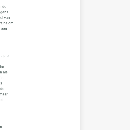
in de
ergens
eel van
kraïne om
n een
le pro-
ire
n als
ire
is
 de
 maar
and
en