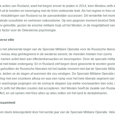
 acties van Rusland, want het begon erover te praten in 2014, toen Moskou zelfs 
t uit te breiden en hereniging met de Krim voldoende leek. Als het regime in Kiev 
ire mislukkingen van Rusland na de aanvankelijke successen. Dit versterkte het mor
rabiate russofobie en verheven nationalisme. Op een gegeven moment besloot Oe
Kiev geloofde, gezien de enorme militaire hulp uit het Westen, in de mogelijkheid va
e factor voor de Oekraïense psychologie.
erse elite
 het allereerste begin van de Speciale Militaire Operatie voor de Russische libera
el niveau diep geïntegreerd in de westerse wereld, de meesten hielden hun (soms
namen actief deel aan effectentransacties en beursspelen. Door de speciale milita
igd met totale ondergang. En in Rusland zelf begon deze gewoonte te worden gezie
eloofden de Russische liberalen tot het laatste moment niet dat de Speciale Milita
, telden ze de dagen af wanneer die zou eindigen. De Speciale Militaire Operatie 
log met een onzekere afloop en was een ramp voor het hele liberale segment van
n wanhopige pogingen om de oorlog te stoppen (op welke voorwaarden dan ook),
och zelfs het Westen zouden dat accepteren. Het Westen heeft de zwakte van Rusl
ict, en zal samen met Kiev alles op alles zetten om het land te destabiliseren.
enzaamheid
deels teleurgesteld door het eerste jaar van de Speciale Militaire Operatie. Vel