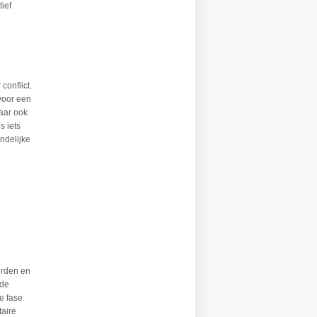
tief
conflict.
 voor een
maar ook
s iets
ndelijke
erden en
 de
e fase
taire