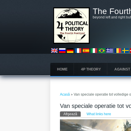
Mergi la conţinutul principal
The Fourth
beyond left and right bu
HOME
4P THEORY
AGAINST
Eşti aici
Acasă
» Van speciale operatie tot volledige 
Van speciale operatie tot vo
Taburi primare
Afişează
(tab activ)
What links here