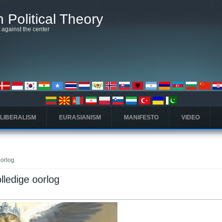
 Political Theory
t against the center
 LIBERALISM
EURASIANISM
MANIFESTO
VIDEO
oorlog
lledige oorlog