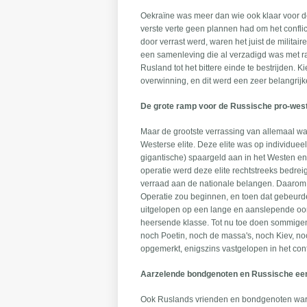
Oekraïne was meer dan wie ook klaar voor de
verste verte geen plannen had om het conflic
door verrast werd, waren het juist de milita
een samenleving die al verzadigd was met 
Rusland tot het bittere einde te bestrijden. 
overwinning, en dit werd een zeer belangrijk
De grote ramp voor de Russische pro-west
Maar de grootste verrassing van allemaal was
Westerse elite. Deze elite was op individue
gigantische) spaargeld aan in het Westen en 
operatie werd deze elite rechtstreeks bedre
verraad aan de nationale belangen. Daarom g
Operatie zou beginnen, en toen dat gebeurde
uitgelopen op een lange en aanslepende oor
heersende klasse. Tot nu toe doen sommige
noch Poetin, noch de massa's, noch Kiev, n
opgemerkt, enigszins vastgelopen in het confl
Aarzelende bondgenoten en Russische e
Ook Ruslands vrienden en bondgenoten waren 