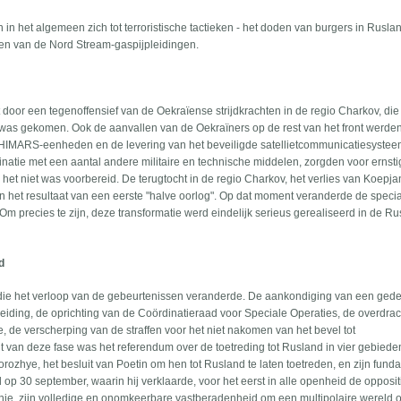
n het algemeen zich tot terroristische tactieken - het doden van burgers in Ruslan
en van de Nord Stream-gaspijpleidingen.
door een tegenoffensief van de Oekraïense strijdkrachten in de regio Charkov, die
e was gekomen. Ook de aanvallen van de Oekraïners op de rest van het front werde
 HIMARS-eenheden en de levering van het beveiligde satellietcommunicatiesyste
inatie met een aantal andere militaire en technische middelen, zorgden voor ernst
het niet was voorbereid. De terugtocht in de regio Charkov, het verlies van Koepj
 het resultaat van een eerste "halve oorlog". Op dat moment veranderde de speci
 Om precies te zijn, deze transformatie werd eindelijk serieus gerealiseerd in de R
d
 die het verloop van de gebeurtenissen veranderde. De aankondiging van een gedee
e leiding, de oprichting van de Coördinatieraad voor Speciale Operaties, de overdra
e, de verscherping van de straffen voor het niet nakomen van het bevel tot
t van deze fase was het referendum over de toetreding tot Rusland in vier gebiede
ozhye, het besluit van Poetin om hen tot Rusland te laten toetreden, en zijn fund
op 30 september, waarin hij verklaarde, voor het eerst in alle openheid de opposit
ie, zijn volledige en onomkeerbare vastberadenheid om een multipolaire wereld o