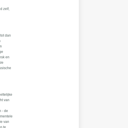
d zelf,
 tot dan
n
em
ige
ansk en
ale
ussische
ltelijke
cht van
n - de
amentele
ie van
p te