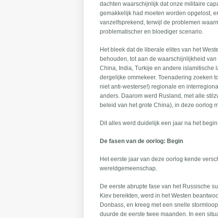
dachten waarschijnlijk dat onze militaire ca
gemakkelijk had moeten worden opgelost, en
vanzelfsprekend, terwijl de problemen waa
problematischer en bloediger scenario.
Het bleek dat de liberale elites van het We
behouden, tot aan de waarschijnlijkheid van
China, India, Turkije en andere islamitische
dergelijke ommekeer. Toenadering zoeken tot
niet anti-westerse!) regionale en interregion
anders. Daarom werd Rusland, met alle stilzw
beleid van het grote China), in deze oorlog m
Dit alles werd duidelijk een jaar na het begin
De fasen van de oorlog: Begin
Het eerste jaar van deze oorlog kende versch
wereldgemeenschap.
De eerste abrupte fase van het Russische 
Kiev bereikten, werd in het Westen beantwo
Donbass, en kreeg met een snelle stormloop
duurde de eerste twee maanden. In een situ