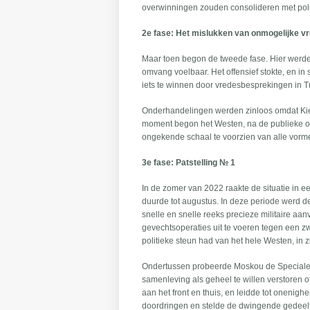
overwinningen zouden consolideren met pol
2e fase: Het mislukken van onmogelijke 
Maar toen begon de tweede fase. Hier werden 
omvang voelbaar. Het offensief stokte, en in
iets te winnen door vredesbesprekingen in Tu
Onderhandelingen werden zinloos omdat Kiev 
moment begon het Westen, na de publieke o
ongekende schaal te voorzien van alle vorm
3e fase: Patstelling № 1
In de zomer van 2022 raakte de situatie in
duurde tot augustus. In deze periode werd de
snelle en snelle reeks precieze militaire aa
gevechtsoperaties uit te voeren tegen een z
politieke steun had van het hele Westen, in z
Ondertussen probeerde Moskou de Speciale Mi
samenleving als geheel te willen verstoren o
aan het front en thuis, en leidde tot onenigh
doordringen en stelde de dwingende gedeelte