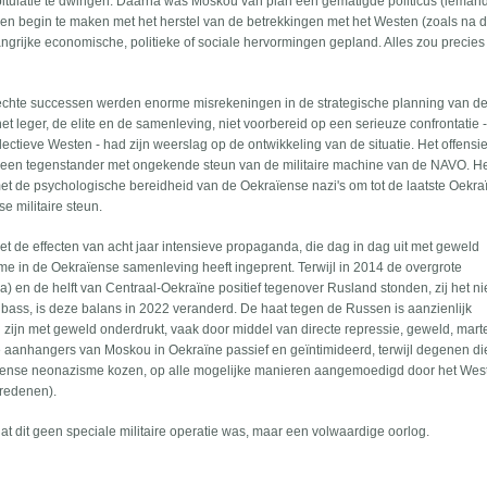
pitulatie te dwingen. Daarna was Moskou van plan een gematigde politicus (iemand
n begin te maken met het herstel van de betrekkingen met het Westen (zoals na 
ngrijke economische, politieke of sociale hervormingen gepland. Alles zou precies
 echte successen werden enorme misrekeningen in de strategische planning van de
et leger, de elite en de samenleving, niet voorbereid op een serieuze confrontatie 
ectieve Westen - had zijn weerslag op de ontwikkeling van de situatie. Het offensie
an een tegenstander met ongekende steun van de militaire machine van de NAVO. H
met de psychologische bereidheid van de Oekraïense nazi's om tot de laatste Oekraï
 militaire steun.
de effecten van acht jaar intensieve propaganda, die dag in dag uit met geweld
me in de Oekraïense samenleving heeft ingeprent. Terwijl in 2014 de overgrote
 en de helft van Centraal-Oekraïne positief tegenover Rusland stonden, zij het ni
bass, is deze balans in 2022 veranderd. De haat tegen de Russen is aanzienlijk
ijn met geweld onderdrukt, vaak door middel van directe repressie, geweld, mart
ve aanhangers van Moskou in Oekraïne passief en geïntimideerd, terwijl degenen di
raïense neonazisme kozen, op alle mogelijke manieren aangemoedigd door het West
 redenen).
dat dit geen speciale militaire operatie was, maar een volwaardige oorlog.