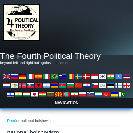
Přejít k hlavnímu obsahu
The Fourth Political Theory
beyond left and right but against the center
NAVIGATION
Jste zde
Domů
» national-bolshevism
national-bolshevism