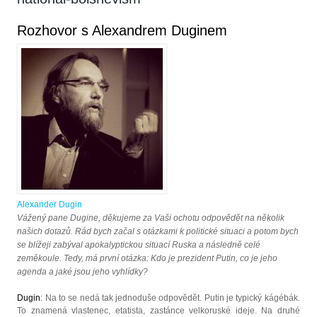
Rozhovor s Alexandrem Duginem
Alexander Dugin
Vážený pane Dugine, děkujeme za Vaši ochotu odpovědět na několik
našich dotazů. Rád bych začal s otázkami k politické situaci a potom bych
se blížeji zabýval apokalyptickou situací Ruska a následně celé
zeměkoule. Tedy, má první otázka: Kdo je prezident Putin, co je jeho
agenda a jaké jsou jeho vyhlídky?
Dugin
: Na to se nedá tak jednoduše odpovědět. Putin je typický kágébák.
To znamená vlastenec, etatista, zastánce velkoruské ideje. Na druhé