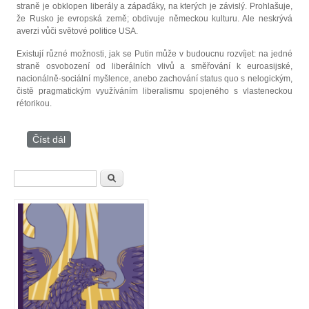
straně je obklopen liberály a zápaďáky, na kterých je závislý. Prohlašuje,
že Rusko je evropská země; obdivuje německou kulturu. Ale neskrývá
averzi vůči světové politice USA.
Existují různé možnosti, jak se Putin může v budoucnu rozvíjet: na jedné
straně osvobození od liberálních vlivů a směřování k euroasijské,
nacionálně-sociální myšlence, anebo zachování status quo s nelogickým,
čistě pragmatickým využíváním liberalismu spojeného s vlasteneckou
rétorikou.
Číst dál
Rozhovor s Alexandrem Duginem
Vyhledávání
Hledat