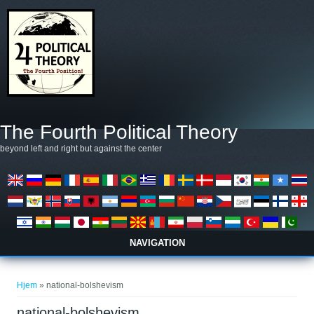
Gå til hovedindhold
The Fourth Political Theory
beyond left and right but against the center
NAVIGATION
Du er her
Hjem
» national-bolshevism
national-bolshevism