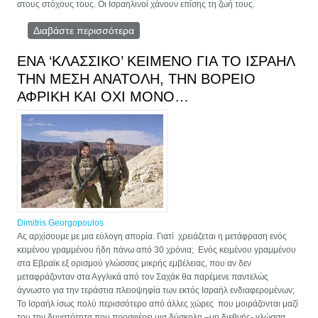
στους στόχους τους. Οι Ισραηλινοί χάνουν επίσης τη ζωή τους.
Διαβάστε περισσότερα
για Γεγονότα στην Παλαιστίνη: το τέλος
είναι πιο κοντά από ποτέ
ΕΝΑ ‘ΚΛΑΣΣΙΚΟ’ ΚΕΙΜΕΝΟ ΓΙΑ ΤΟ ΙΣΡΑΗΛ
ΤΗΝ ΜΕΣΗ ΑΝΑΤΟΛΗ, ΤΗΝ ΒΟΡΕΙΟ
ΑΦΡΙΚΗ ΚΑΙ ΟΧΙ ΜΟΝΟ…
Dimitris Georgopoulos
Ας αρχίσουμε με μια εύλογη απορία. Γιατί χρειάζεται η μετάφραση ενός
κειμένου γραμμένου ήδη πάνω από 30 χρόνια; Ενός κειμένου γραμμένου
στα Εβραϊκ εξ ορισμού γλώσσας μικρής εμβέλειας, που αν δεν
μεταφράζονταν στα Αγγλικά από τον Σαχάκ θα παρέμενε παντελώς
άγνωστο για την τεράστια πλειοψηφία των εκτός Ισραήλ ενδιαφερομένων;
Το Ισραήλ ίσως πολύ περισσότερο από άλλες χώρες που μοιράζονται μαζί
του την δυνατότητα που προσφέρει μια δύσκολη –μη διεθνής- γλώσσα,