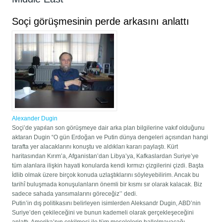
Soçi görüşmesinin perde arkasını anlattı
Alexander Dugin
Soçi’de yapılan son görüşmeye dair arka plan bilgilerine vakıf olduğunu
aktaran Dugin “O gün Erdoğan ve Putin dünya dengeleri açısından hangi
tarafta yer alacaklarını konuştu ve aldıkları kararı paylaştı. Kürt
haritasından Kırım’a, Afganistan’dan Libya’ya, Kafkaslardan Suriye’ye
tüm alanlara ilişkin hayati konularda kendi kırmızı çizgilerini çizdi. Başta
İdlib olmak üzere birçok konuda uzlaştıklarını söyleyebilirim. Ancak bu
tarihî buluşmada konuşulanların önemli bir kısmı sır olarak kalacak. Biz
sadece sahada yansımalarını göreceğiz’’ dedi.
Putin’in dış politikasını belirleyen isimlerden Aleksandr Dugin, ABD’nin
Suriye’den çekileceğini ve bunun kademeli olarak gerçekleşeceğini