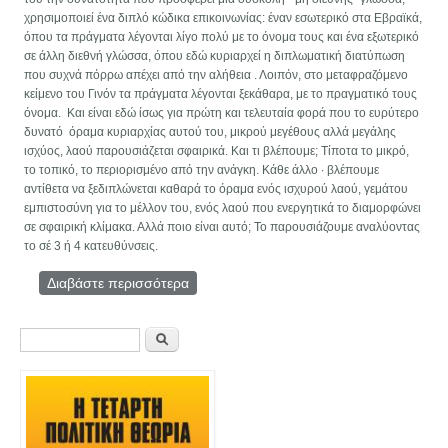
χρησιμοποιεί ένα διπλό κώδικα επικοινωνίας: έναν εσωτερικό στα Εβραϊκά,
όπου τα πράγματα λέγονται λίγο πολύ με το όνομα τους και ένα εξωτερικό
σε άλλη διεθνή γλώσσα, όπου εδώ κυριαρχεί η διπλωματική διατύπωση
που συχνά πόρρω απέχει από την αλήθεια . Λοιπόν, στο μεταφραζόμενο
κείμενο του Γινόν τα πράγματα λέγονται ξεκάθαρα, με το πραγματικό τους
όνομα. Και είναι εδώ ίσως για πρώτη και τελευταία φορά που το ευρύτερο
δυνατό όραμα κυριαρχίας αυτού του, μικρού μεγέθους αλλά μεγάλης
ισχύος, λαού παρουσιάζεται σφαιρικά. Και τι βλέπουμε; Τίποτα το μικρό,
το τοπικό, το περιορισμένο από την ανάγκη. Κάθε άλλο ∙ βλέπουμε
αντίθετα να ξεδιπλώνεται καθαρά το όραμα ενός ισχυρού λαού, γεμάτου
εμπιστοσύνη για το μέλλον του, ενός λαού που ενεργητικά το διαμορφώνει
σε σφαιρική κλίμακα. Αλλά ποιο είναι αυτό; To παρουσιάζουμε αναλύοντας
το σέ 3 ή 4 κατευθύνσεις.
Διαβάστε περισσότερα
για ΕΝΑ ‘ΚΛΑΣΣΙΚΟ’ ΚΕΙΜΕΝΟ ΓΙΑ ΤΟ
ΙΣΡΑΗΛ ΤΗΝ ΜΕΣΗ ΑΝΑΤΟΛΗ, ΤΗΝ
ΒΟΡΕΙΟ ΑΦΡΙΚΗ ΚΑΙ ΟΧΙ ΜΟΝΟ…
Φόρμα αναζήτησης
Αναζήτηση