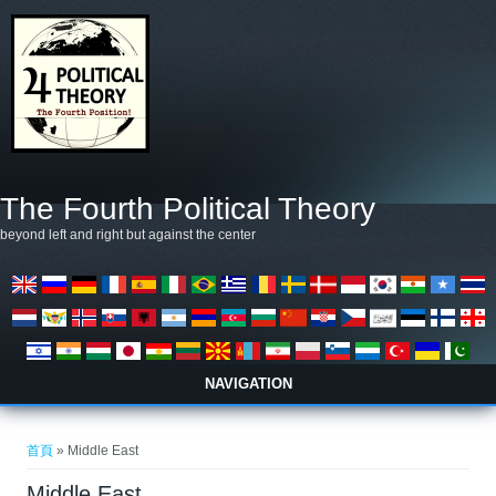
移至主內容
The Fourth Political Theory
beyond left and right but against the center
NAVIGATION
您在這裡
首頁
» Middle East
Middle East