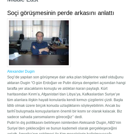
Soçi görüşmesinin perde arkasını anlattı
Alexander Dugin
Soçi’de yapılan son görüşmeye dair arka plan bilgilerine vakıf olduğunu
aktaran Dugin “O gün Erdoğan ve Putin dünya dengeleri açısından hangi
tarafta yer alacaklarını konuştu ve aldıkları kararı paylaştı. Kürt
haritasından Kırım’a, Afganistan’dan Libya’ya, Kafkaslardan Suriye’ye
tüm alanlara ilişkin hayati konularda kendi kırmızı çizgilerini çizdi. Başta
İdlib olmak üzere birçok konuda uzlaştıklarını söyleyebilirim. Ancak bu
tarihî buluşmada konuşulanların önemli bir kısmı sır olarak kalacak. Biz
sadece sahada yansımalarını göreceğiz’’ dedi.
Putin’in dış politikasını belirleyen isimlerden Aleksandr Dugin, ABD’nin
Suriye’den çekileceğini ve bunun kademeli olarak gerçekleşeceğini