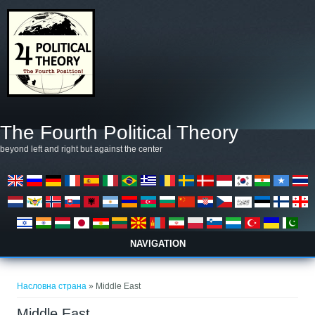
Skip to main content
The Fourth Political Theory
beyond left and right but against the center
NAVIGATION
You are here
Насловна страна
» Middle East
Middle East