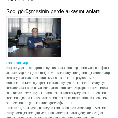
Soçi görüşmesinin perde arkasını anlattı
Alexander Dugin
Soçi’de yapılan son görüşmeye dair arka plan bilgilerine vakıf olduğunu
aktaran Dugin “O gün Erdoğan ve Putin dünya dengeleri açısından hangi
tarafta yer alacaklarını konuştu ve aldıkları kararı paylaştı. Kürt
haritasından Kırım’a, Afganistan’dan Libya’ya, Kafkaslardan Suriye’ye
tüm alanlara ilişkin hayati konularda kendi kırmızı çizgilerini çizdi. Başta
İdlib olmak üzere birçok konuda uzlaştıklarını söyleyebilirim. Ancak bu
tarihî buluşmada konuşulanların önemli bir kısmı sır olarak kalacak. Biz
sadece sahada yansımalarını göreceğiz’’ dedi.
Putin’in dış politikasını belirleyen isimlerden Aleksandr Dugin, ABD’nin
Suriye’den çekileceğini ve bunun kademeli olarak gerçekleşeceğini