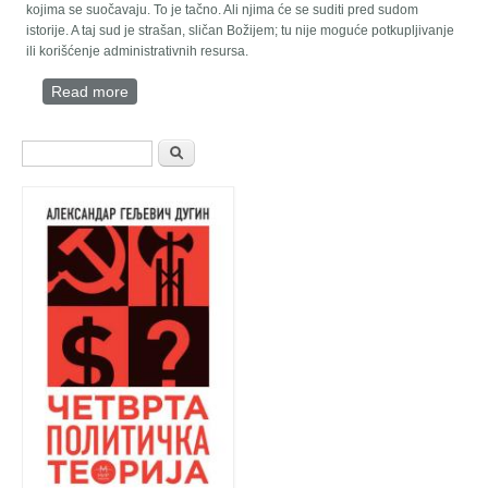
kojima se suočavaju. To je tačno. Ali njima će se suditi pred sudom
istorije. A taj sud je strašan, sličan Božijem; tu nije moguće potkupljivanje
ili korišćenje administrativnih resursa.
Read more
about Intervencija u Siriji je ispravan pravoslavni
korak u zaštiti naših nacionalnih interesa
Search form
Претрага