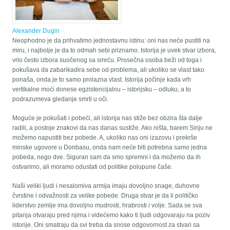
Alexander Dugin
Neophodno je da prihvatimo jednostavnu istinu: oni nas neće pustiti na
miru, i najbolje je da to odmah sebi priznamo. Istorija je uvek stvar izbora,
vrlo često izbora suočenog sa smrću. Prosečna osoba beži od toga i
pokušava da zabarikadira sebe od problema, ali ukoliko se vlast tako
ponaša, onda je to samo prolazna vlast. Istorija počinje kada vrh
vertikalne moći donese egzistencijalnu – istorijsku – odluku, a to
podrazumeva gledanje smrti u oči.
Moguće je pokušati i pobeći, ali istorija nas stiže bez obzira šta dalje
radili, a postoje znakovi da nas danas sustiže. Ako ništa, barem Siriju ne
možemo napustiti bez pobede. A, ukoliko nas oni izazovu i prekrše
minske ugovore u Donbasu, onda nam neće biti potrebna samo jedna
pobeda, nego dve. Siguran sam da smo spremni i da možemo da ih
ostvarimo, ali moramo odustati od politike polupune čaše.
Naši veliki ljudi i nesalomiva armija imaju dovoljno snage, duhovne
čvrstine i odvažnosti za velike pobede. Druga stvar je da li političko
liderstvo zemlje ima dovoljno mudrosti, hrabrosti i volje. Sada se sva
pitanja otvaraju pred njima i videćemo kako ti ljudi odgovaraju na poziv
istorije. Oni smatraju da svi treba da snose odgovornost za stvari sa