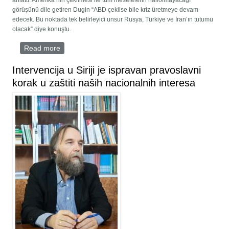
anlattı. Amerika’nın çekilmesi ile tüm meselelerin hallolmayacağı
görüşünü dile getiren Dugin “ABD çekilse bile kriz üretmeye devam
edecek. Bu noktada tek belirleyici unsur Rusya, Türkiye ve İran’ın tutumu
olacak” diye konuştu.
Read more
about Soçi görüşmesinin perde arkasını anlattı
Intervencija u Siriji je ispravan pravoslavni
korak u zaštiti naših nacionalnih interesa