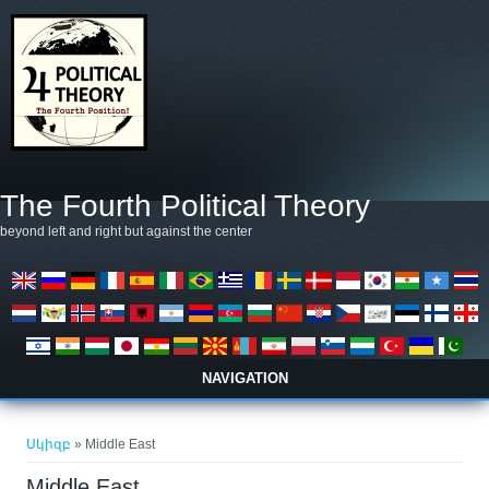
Skip to main content
The Fourth Political Theory
beyond left and right but against the center
NAVIGATION
You are here
Սկիզբ
» Middle East
Middle East