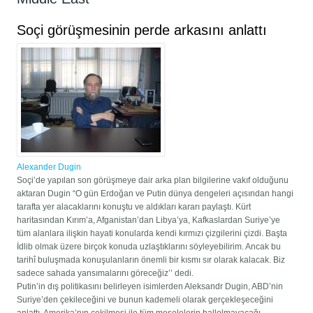
Soçi görüşmesinin perde arkasını anlattı
Alexander Dugin
Soçi’de yapılan son görüşmeye dair arka plan bilgilerine vakıf olduğunu
aktaran Dugin “O gün Erdoğan ve Putin dünya dengeleri açısından hangi
tarafta yer alacaklarını konuştu ve aldıkları kararı paylaştı. Kürt
haritasından Kırım’a, Afganistan’dan Libya’ya, Kafkaslardan Suriye’ye
tüm alanlara ilişkin hayati konularda kendi kırmızı çizgilerini çizdi. Başta
İdlib olmak üzere birçok konuda uzlaştıklarını söyleyebilirim. Ancak bu
tarihî buluşmada konuşulanların önemli bir kısmı sır olarak kalacak. Biz
sadece sahada yansımalarını göreceğiz’’ dedi.
Putin’in dış politikasını belirleyen isimlerden Aleksandr Dugin, ABD’nin
Suriye’den çekileceğini ve bunun kademeli olarak gerçekleşeceğini