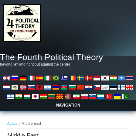
Mergi la conţinutul principal
The Fourth Political Theory
beyond left and right but against the center
NAVIGATION
Eşti aici
Acasă
» Middle East
Middle East