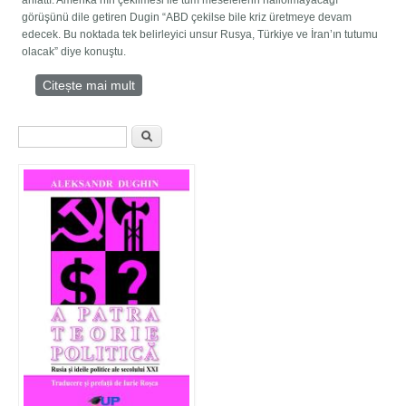
anlattı. Amerika’nın çekilmesi ile tüm meselelerin hallolmayacağı
görüşünü dile getiren Dugin “ABD çekilse bile kriz üretmeye devam
edecek. Bu noktada tek belirleyici unsur Rusya, Türkiye ve İran’ın tutumu
olacak” diye konuştu.
Citește mai mult
despre Soçi görüşmesinin perde arkasını
anlattı
Formular de căutare
Căutare