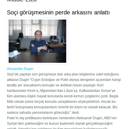
Soçi görüşmesinin perde arkasını anlattı
Alexander Dugin
Soçi’de yapılan son görüşmeye dair arka plan bilgilerine vakıf olduğunu
aktaran Dugin “O gün Erdoğan ve Putin dünya dengeleri açısından hangi
tarafta yer alacaklarını konuştu ve aldıkları kararı paylaştı. Kürt
haritasından Kırım’a, Afganistan’dan Libya’ya, Kafkaslardan Suriye’ye
tüm alanlara ilişkin hayati konularda kendi kırmızı çizgilerini çizdi. Başta
İdlib olmak üzere birçok konuda uzlaştıklarını söyleyebilirim. Ancak bu
tarihî buluşmada konuşulanların önemli bir kısmı sır olarak kalacak. Biz
sadece sahada yansımalarını göreceğiz’’ dedi.
Putin’in dış politikasını belirleyen isimlerden Aleksandr Dugin, ABD’nin
Suriye’den çekileceğini ve bunun kademeli olarak gerçekleşeceğini