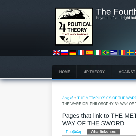
Παράκαμψη προς το κυρίως περιεχόμενο
The Fourth
beyond left and right bu
HOME
4P THEORY
AGAINST
Είστε εδώ
Αρχική
»
THE METAPHYSICS OF THE WAR
THE WARRIOR: PHILOSOPHY BY WAY OF
Pages that link to THE
WAY OF THE SWORD
Πρωτεύουσες καρτέλε
Προβολή
What links here
(ενεργή καρ