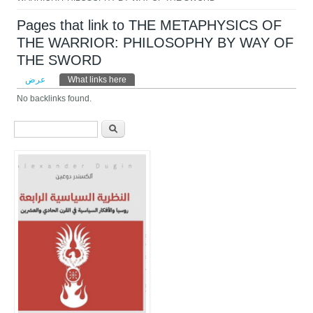
Pages that link to THE METAPHYSICS OF
THE WARRIOR: PHILOSOPHY BY WAY OF
THE SWORD
التبويبات الأساسية
عرض
What links here
(علامة التبويب النشطة)
No backlinks found.
استمارة البحث
‏ابحث ‏