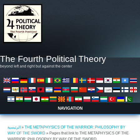
تجاوز إلى المحتوى الرئيسي
The Fourth Political Theory
beyond left and right but against the center
NAVIGATION
أنت هنا
الرئيسية
»
THE METAPHYSICS OF THE WARRIOR: PHILOSOPHY BY
WAY OF THE SWORD
» Pages that link to THE METAPHYSICS OF THE
WARRIOR: PHILOSOPHY BY WAY OF THE SWORD