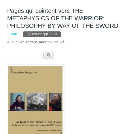
Pages qui pointent vers THE
METAPHYSICS OF THE WARRIOR:
PHILOSOPHY BY WAY OF THE SWORD
Onglets principaux
Voir
Qu'est-ce qui lie ici
(onglet actif)
Aucun lien entrant (backlink) trouvé.
Formulaire de recherche
Recherche