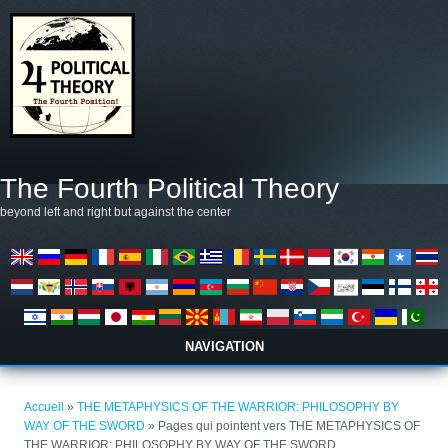
Aller au contenu principal
The Fourth Political Theory
beyond left and right but against the center
NAVIGATION
Vous êtes ici
Accueil
»
THE METAPHYSICS OF THE WARRIOR: PHILOSOPHY BY
WAY OF THE SWORD
» Pages qui pointent vers THE METAPHYSICS OF
THE WARRIOR: PHILOSOPHY BY WAY OF THE SWORD