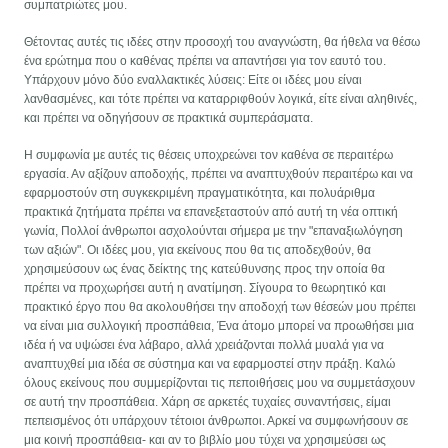
συμπατριώτες μου.
Θέτοντας αυτές τις ιδέες στην προσοχή του αναγνώστη, θα ήθελα να θέσω
ένα ερώτημα που ο καθένας πρέπει να απαντήσει για τον εαυτό του.
Υπάρχουν μόνο δύο εναλλακτικές λύσεις: Είτε οι ιδέες μου είναι
λανθασμένες, και τότε πρέπει να καταρριφθούν λογικά, είτε είναι αληθινές,
και πρέπει να οδηγήσουν σε πρακτικά συμπεράσματα.
Η συμφωνία με αυτές τις θέσεις υποχρεώνει τον καθένα σε περαιτέρω
εργασία. Αν αξίζουν αποδοχής, πρέπει να αναπτυχθούν περαιτέρω και να
εφαρμοστούν στη συγκεκριμένη πραγματικότητα, και πολυάριθμα
πρακτικά ζητήματα πρέπει να επανεξεταστούν από αυτή τη νέα οπτική
γωνία, Πολλοί άνθρωποι ασχολούνται σήμερα με την "επαναξιωλόγηση
των αξιών". Οι ιδέες μου, για εκείνους που θα τις αποδεχθούν, θα
χρησιμεύσουν ως ένας δείκτης της κατεύθυνσης προς την οποία θα
πρέπει να προχωρήσει αυτή η ανατίμηση. Σίγουρα το θεωρητικό και
πρακτικό έργο που θα ακολουθήσει την αποδοχή των θέσεών μου πρέπει
να είναι μια συλλογική προσπάθεια, Ένα άτομο μπορεί να προωθήσει μια
ιδέα ή να υψώσει ένα λάβαρο, αλλά χρειάζονται πολλά μυαλά για να
αναπτυχθεί μια ιδέα σε σύστημα και να εφαρμοστεί στην πράξη. Καλώ
όλους εκείνους που συμμερίζονται τις πεποιθήσεις μου να συμμετάσχουν
σε αυτή την προσπάθεια. Χάρη σε αρκετές τυχαίες συναντήσεις, είμαι
πεπεισμένος ότι υπάρχουν τέτοιοι άνθρωποι. Αρκεί να συμφωνήσουν σε
μια κοινή προσπάθεια- και αν το βιβλίο μου τύχει να χρησιμεύσει ως