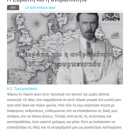
Solapas principales
Ver
(solapa activa)
Lo que enlaza aquí
Ν.Σ. Τρουμπετσκόυ
Φέρνω το παρόν έργο στην προσοχή του κοινού όχι χωρίς κάποια
ανησυχία. Οι ιδέες που εκφράζονται σε αυτό πήραν μορφή στο μυαλό μου
πριν από δέκα και πλέον χρόνια. Από τότε τις έχω συζητήσει συχνά με
διάφορους ανθρώπους, επιθυμώντας είτε να επαληθεύσω τις δικές μου
απόψεις είτε να πείσω άλλους. Πολλές από αυτές τις συζητήσεις και
αντιπαραθέσεις ήταν αρκετά χρήσιμες για μένα, διότι με ανάγκασαν να
επανεξετάσω τις ιδέες και τα επιχειρήματά μου με μεγαλύτερη λεπτομέρεια