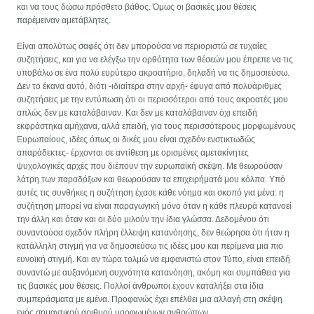
και να τους δώσω πρόσθετο βάθος. Όμως οι βασικές μου θέσεις
παρέμειναν αμετάβλητες.
Είναι απολύτως σαφές ότι δεν μπορούσα να περιοριστώ σε τυχαίες
συζητήσεις, και για να ελέγξω την ορθότητα των θέσεών μου έπρεπε να τις
υποβάλω σε ένα πολύ ευρύτερο ακροατήριο, δηλαδή να τις δημοσιεύσω.
Δεν το έκανα αυτό, διότι -ιδιαίτερα στην αρχή- έφυγα από πολυάριθμες
συζητήσεις με την εντύπωση ότι οι περισσότεροι από τους ακροατές μου
απλώς δεν με καταλάβαιναν. Και δεν με καταλάβαιναν όχι επειδή
εκφράστηκα αμήχανα, αλλά επειδή, για τους περισσότερους μορφωμένους
Ευρωπαίους, ιδέες όπως οι δικές μου είναι σχεδόν ενστικτωδώς
απαράδεκτες- έρχονται σε αντίθεση με ορισμένες αμετακίνητες
ψυχολογικές αρχές που διέπουν την ευρωπαϊκή σκέψη. Με θεωρούσαν
λάτρη των παραδόξων και θεωρούσαν τα επιχειρήματά μου κόλπα. Υπό
αυτές τις συνθήκες η συζήτηση έχασε κάθε νόημα και σκοπό για μένα: η
συζήτηση μπορεί να είναι παραγωγική μόνο όταν η κάθε πλευρά κατανοεί
την άλλη και όταν και οι δύο μιλούν την ίδια γλώσσα. Δεδομένου ότι
συναντούσα σχεδόν πλήρη έλλειψη κατανόησης, δεν θεώρησα ότι ήταν η
κατάλληλη στιγμή για να δημοσιεύσω τις ιδέες μου και περίμενα μια πιο
ευνοϊκή στιγμή. Και αν τώρα τολμώ να εμφανιστώ στον Τύπο, είναι επειδή
συναντώ με αυξανόμενη συχνότητα κατανόηση, ακόμη και συμπάθεια για
τις βασικές μου θέσεις. Πολλοί άνθρωποι έχουν καταλήξει στα ίδια
συμπεράσματα με εμένα. Προφανώς έχει επέλθει μια αλλαγή στη σκέψη
ενός σημαντικού αριθμού μορφωμένων ανθρώπων.