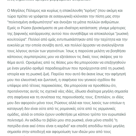
Ο Μεγάλος Πόλεμος και κυρίως η επακόλουθη "ειρήνη" (που ακόμη και
τώρα πρέπει να γράφεται σε εισαγωγικά) κλόνισαν την πίστη μας στην
"πολιτισμένη ανθρωπότητα" και άνοιξαν τα μάτια πολλών ανθρώπων.
Εμείς οι Ρώσοι βρισκόμαστε σε μια ιδιαίτερη κατάσταση: γίναμε μάρτυρες
της ξαφνικής κατάρρευσης αυτού που συνηθίζαμε να αποκαλούμε "ρωσική
κουλτούρα". Πολλοί από εμάς εντυπωσιάστηκαν από την ταχύτητα και την
ευκολία με την οποία συνέβη αυτό, και πολλοί άρχισαν να αναλογίζονται
τους λόγους αυτών των γεγονότων. Ίσως η παρούσα μελέτη να βοηθήσει
κάποιους συμπατριώτες μου να εξετάσουν τις δικές τους σκέψεις για το
θέμα αυτό. Ορισμένες από τις θέσεις μου θα μπορούσαν να επεξηγηθούν
με έναν μεγάλο αριθμό παραδειγμάτων που προέρχονται από τη ρωσική
ιστορία και τη ρωσική ζωή. Παρόλο που αυτό θα έκανε ίσως την αφήγησή
μου πιο ελκυστική και ζωντανή, η σαφήνεια του γενικού σχεδίου θα
υπέφερε από τέτοιες παρεκκλίσεις. Θα μπορούσα να προσθέσω ότι,
προτείνοντας αυτές τις σχετικά νέες ιδέες, έδωσα ιδιαίτερα μεγάλη σημασία
στη σαφήνεια και τη συνέπεια της παρουσίασής τους. Επιπλέον, οι ιδέες
μου δεν αφορούν μόνο τους Ρώσους αλλά και τους λαούς των οποίων η
καταγωγή δεν είναι ούτε από τις ρομανικές ούτε από τις γερμανικές
ομάδες, αλλά οι οποίοι έχουν υιοθετήσει με κάποιο τρόπο τον ευρωπαϊκό
πολιτισμό. Αν εκδίδω το βιβλίο μου στα ρωσικά, είναι μόνο επειδή "η
πατρίδα είναι εκεί όπου είναι η καρδιά" και επειδή αποδίδω πολύ μεγάλη
σημασία στην αποδοχή και αφομοίωση των ιδεών μου από τους