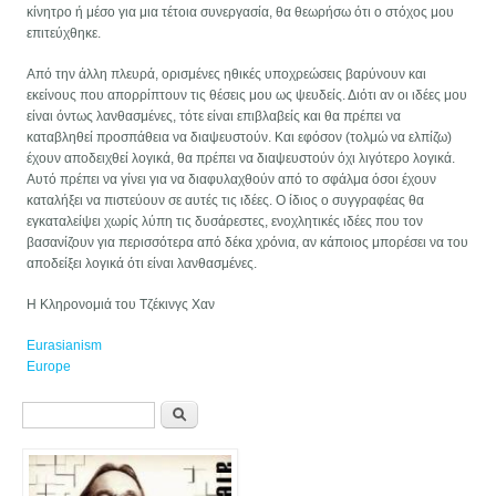
κίνητρο ή μέσο για μια τέτοια συνεργασία, θα θεωρήσω ότι ο στόχος μου
επιτεύχθηκε.
Από την άλλη πλευρά, ορισμένες ηθικές υποχρεώσεις βαρύνουν και
εκείνους που απορρίπτουν τις θέσεις μου ως ψευδείς. Διότι αν οι ιδέες μου
είναι όντως λανθασμένες, τότε είναι επιβλαβείς και θα πρέπει να
καταβληθεί προσπάθεια να διαψευστούν. Και εφόσον (τολμώ να ελπίζω)
έχουν αποδειχθεί λογικά, θα πρέπει να διαψευστούν όχι λιγότερο λογικά.
Αυτό πρέπει να γίνει για να διαφυλαχθούν από το σφάλμα όσοι έχουν
καταλήξει να πιστεύουν σε αυτές τις ιδέες. Ο ίδιος ο συγγραφέας θα
εγκαταλείψει χωρίς λύπη τις δυσάρεστες, ενοχλητικές ιδέες που τον
βασανίζουν για περισσότερα από δέκα χρόνια, αν κάποιος μπορέσει να του
αποδείξει λογικά ότι είναι λανθασμένες.
Η Κληρονομιά του Τζέκινγς Χαν
Eurasianism
Europe
Formulario de búsqueda
Buscar