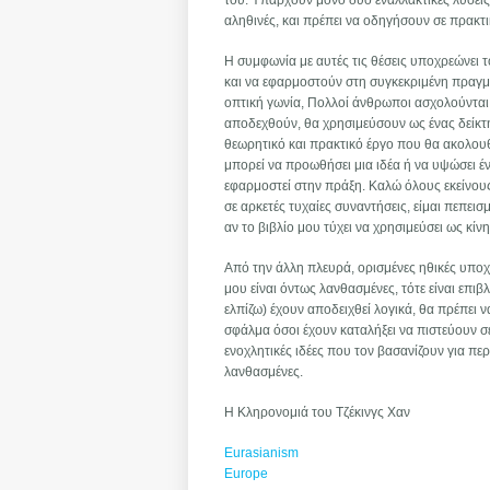
του. Υπάρχουν μόνο δύο εναλλακτικές λύσεις: Ε
αληθινές, και πρέπει να οδηγήσουν σε πρακ
Η συμφωνία με αυτές τις θέσεις υποχρεώνει 
και να εφαρμοστούν στη συγκεκριμένη πραγμ
οπτική γωνία, Πολλοί άνθρωποι ασχολούνται σ
αποδεχθούν, θα χρησιμεύσουν ως ένας δείκτ
θεωρητικό και πρακτικό έργο που θα ακολου
μπορεί να προωθήσει μια ιδέα ή να υψώσει έν
εφαρμοστεί στην πράξη. Καλώ όλους εκείνου
σε αρκετές τυχαίες συναντήσεις, είμαι πεπει
αν το βιβλίο μου τύχει να χρησιμεύσει ως κίν
Από την άλλη πλευρά, ορισμένες ηθικές υποχρ
μου είναι όντως λανθασμένες, τότε είναι επι
ελπίζω) έχουν αποδειχθεί λογικά, θα πρέπει 
σφάλμα όσοι έχουν καταλήξει να πιστεύουν σε
ενοχλητικές ιδέες που τον βασανίζουν για περ
λανθασμένες.
Η Κληρονομιά του Τζέκινγς Χαν
Eurasianism
Europe