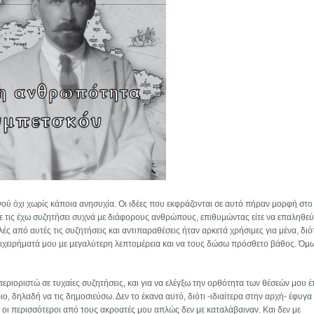
ού όχι χωρίς κάποια ανησυχία. Οι ιδέες που εκφράζονται σε αυτό πήραν μορφή στ
τε τις έχω συζητήσει συχνά με διάφορους ανθρώπους, επιθυμώντας είτε να επαληθεύ
ές από αυτές τις συζητήσεις και αντιπαραθέσεις ήταν αρκετά χρήσιμες για μένα, διότ
επιχειρήματά μου με μεγαλύτερη λεπτομέρεια και να τους δώσω πρόσθετο βάθος. Όμω
εριοριστώ σε τυχαίες συζητήσεις, και για να ελέγξω την ορθότητα των θέσεών μου 
, δηλαδή να τις δημοσιεύσω. Δεν το έκανα αυτό, διότι -ιδιαίτερα στην αρχή- έφυγα
 οι περισσότεροι από τους ακροατές μου απλώς δεν με καταλάβαιναν. Και δεν με