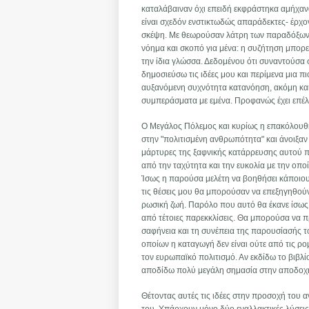
καταλάβαιναν όχι επειδή εκφράστηκα αμήχαν
είναι σχεδόν ενστικτωδώς απαράδεκτες- έρχο
σκέψη. Με θεωρούσαν λάτρη των παραδόξων κ
νόημα και σκοπό για μένα: η συζήτηση μπορεί
την ίδια γλώσσα. Δεδομένου ότι συναντούσα 
δημοσιεύσω τις ιδέες μου και περίμενα μια π
αυξανόμενη συχνότητα κατανόηση, ακόμη και 
συμπεράσματα με εμένα. Προφανώς έχει επέ
Ο Μεγάλος Πόλεμος και κυρίως η επακόλουθη 
στην "πολιτισμένη ανθρωπότητα" και άνοιξαν
μάρτυρες της ξαφνικής κατάρρευσης αυτού 
από την ταχύτητα και την ευκολία με την οπο
Ίσως η παρούσα μελέτη να βοηθήσει κάποιους
τις θέσεις μου θα μπορούσαν να επεξηγηθού
ρωσική ζωή. Παρόλο που αυτό θα έκανε ίσως 
από τέτοιες παρεκκλίσεις. Θα μπορούσα να πρ
σαφήνεια και τη συνέπεια της παρουσίασής τ
οποίων η καταγωγή δεν είναι ούτε από τις ρο
τον ευρωπαϊκό πολιτισμό. Αν εκδίδω το βιβλίο
αποδίδω πολύ μεγάλη σημασία στην αποδοχή
Θέτοντας αυτές τις ιδέες στην προσοχή του 