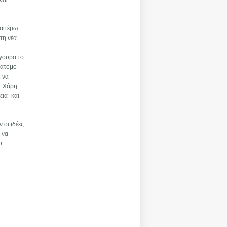
ναι
ραιτέρω
τη νέα
ίγουρα το
 άτομο
ι να
. Χάρη
ια- και
 οι ιδέες
 να
ο