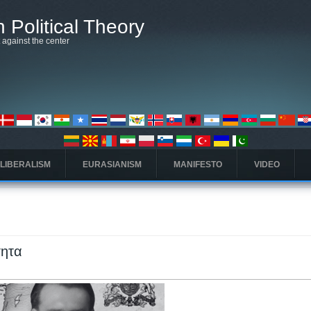
 Political Theory
t against the center
 LIBERALISM
EURASIANISM
MANIFESTO
VIDEO
τητα