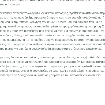
ίτε οι ιδέες μου είναι λανθασμένες, και τότε πρέπει να καταρριφθούν λογικά, είτε εί
τικά συμπεράσματα.
τον καθένα σε περαιτέρω εργασία. Αν αξίζουν αποδοχής, πρέπει να αναπτυχθούν πε
ατικότητα, και πολυάριθμα πρακτικά ζητήματα πρέπει να επανεξεταστούν από αυτή 
ήμερα με την "επαναξιωλόγηση των αξιών". Οι ιδέες μου, για εκείνους που θα τις
ης της κατεύθυνσης προς την οποία θα πρέπει να προχωρήσει αυτή η ανατίμηση. Σ
θήσει την αποδοχή των θέσεών μου πρέπει να είναι μια συλλογική προσπάθεια, Ένα
α λάβαρο, αλλά χρειάζονται πολλά μυαλά για να αναπτυχθεί μια ιδέα σε σύστημα κα
ς που συμμερίζονται τις πεποιθήσεις μου να συμμετάσχουν σε αυτή την προσπάθεια
σμένος ότι υπάρχουν τέτοιοι άνθρωποι. Αρκεί να συμφωνήσουν σε μια κοινή προσπάθε
ητρο ή μέσο για μια τέτοια συνεργασία, θα θεωρήσω ότι ο στόχος μου επιτεύχθηκε.
εώσεις βαρύνουν και εκείνους που απορρίπτουν τις θέσεις μου ως ψευδείς. Διότι αν
βλαβείς και θα πρέπει να καταβληθεί προσπάθεια να διαψευστούν. Και εφόσον (τολμώ
να διαψευστούν όχι λιγότερο λογικά. Αυτό πρέπει να γίνει για να διαφυλαχθούν από τ
 αυτές τις ιδέες. Ο ίδιος ο συγγραφέας θα εγκαταλείψει χωρίς λύπη τις δυσάρεστες,
ισσότερα από δέκα χρόνια, αν κάποιος μπορέσει να του αποδείξει λογικά ότι είναι