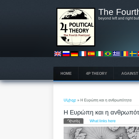
Skip to main content
The Fourth
beyond left and right bu
HOME
4P THEORY
AGAINST
You are here
Սկիզբ
» Η Ευρώπη και η ανθρωπότητα
Η Ευρώπη και η ανθρωπό
Primary tabs
Դիտել
(ակտիվ թաբ)
What links here