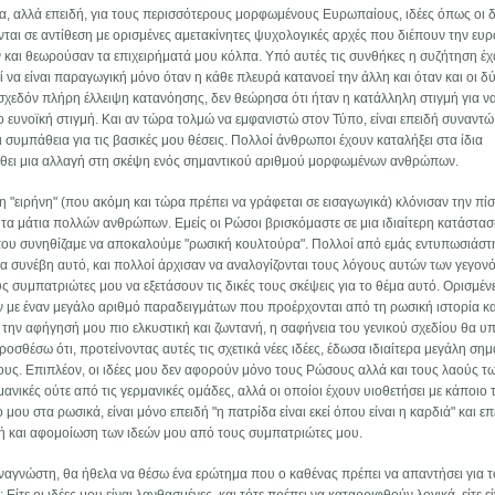
α, αλλά επειδή, για τους περισσότερους μορφωμένους Ευρωπαίους, ιδέες όπως οι δ
νται σε αντίθεση με ορισμένες αμετακίνητες ψυχολογικές αρχές που διέπουν την ευ
αι θεωρούσαν τα επιχειρήματά μου κόλπα. Υπό αυτές τις συνθήκες η συζήτηση έχ
 να είναι παραγωγική μόνο όταν η κάθε πλευρά κατανοεί την άλλη και όταν και οι δ
σχεδόν πλήρη έλλειψη κατανόησης, δεν θεώρησα ότι ήταν η κατάλληλη στιγμή για ν
ιο ευνοϊκή στιγμή. Και αν τώρα τολμώ να εμφανιστώ στον Τύπο, είναι επειδή συναντώ
συμπάθεια για τις βασικές μου θέσεις. Πολλοί άνθρωποι έχουν καταλήξει στα ίδια
λθει μια αλλαγή στη σκέψη ενός σημαντικού αριθμού μορφωμένων ανθρώπων.
"ειρήνη" (που ακόμη και τώρα πρέπει να γράφεται σε εισαγωγικά) κλόνισαν την πί
 τα μάτια πολλών ανθρώπων. Εμείς οι Ρώσοι βρισκόμαστε σε μια ιδιαίτερη κατάστασ
που συνηθίζαμε να αποκαλούμε "ρωσική κουλτούρα". Πολλοί από εμάς εντυπωσιάστ
ία συνέβη αυτό, και πολλοί άρχισαν να αναλογίζονται τους λόγους αυτών των γεγον
 συμπατριώτες μου να εξετάσουν τις δικές τους σκέψεις για το θέμα αυτό. Ορισμέν
ν με έναν μεγάλο αριθμό παραδειγμάτων που προέρχονται από τη ρωσική ιστορία κα
την αφήγησή μου πιο ελκυστική και ζωντανή, η σαφήνεια του γενικού σχεδίου θα υ
οσθέσω ότι, προτείνοντας αυτές τις σχετικά νέες ιδέες, έδωσα ιδιαίτερα μεγάλη σημ
ους. Επιπλέον, οι ιδέες μου δεν αφορούν μόνο τους Ρώσους αλλά και τους λαούς τ
μανικές ούτε από τις γερμανικές ομάδες, αλλά οι οποίοι έχουν υιοθετήσει με κάποιο
 μου στα ρωσικά, είναι μόνο επειδή "η πατρίδα είναι εκεί όπου είναι η καρδιά" και επ
 και αφομοίωση των ιδεών μου από τους συμπατριώτες μου.
αναγνώστη, θα ήθελα να θέσω ένα ερώτημα που ο καθένας πρέπει να απαντήσει για τ