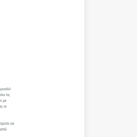
ο μυαλό
σω τις
ι με
ς οι
έπρεπε να
 από