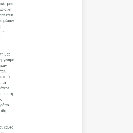
ικές μου
ρωπαϊκή
ασε κάθε
ύο μιλούν
α
 με
στη μας
η: γίναμε
ηκαν
ότων.
ες από
ι τη
πέφερε
ασία στη
ων
 τρόπο
ειδή
ον εαυτό