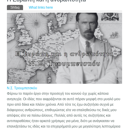
Primary tabs
Shfaq
(tab aktive)
What links here
Ν.Σ. Τρουμπετσκόυ
Φέρνω το παρόν έργο στην προσοχή του κοινού όχι χωρίς κάποια
ανησυχία. Οι ιδέες που εκφράζονται σε αυτό πήραν μορφή στο μυαλό μου
πριν από δέκα και πλέον χρόνια. Από τότε τις έχω συζητήσει συχνά με
διάφορους ανθρώπους, επιθυμώντας είτε να επαληθεύσω τις δικές μου
απόψεις είτε να πείσω άλλους. Πολλές από αυτές τις συζητήσεις και
αντιπαραθέσεις ήταν αρκετά χρήσιμες για μένα, διότι με ανάγκασαν να
επανεξετάσω τις ιδέες και τα επιχειρήματά μου με μεγαλύτερη λεπτομέρεια