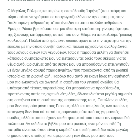
Ο Μεγάλος Πόλεμος και κυρίως η επακόλουθη "ειρήνη" (που ακόμη και
τώρα πρέπει να γράφεται σε εισαγωγικά) κλόνισαν την πίστη μας στην
"πολιτισμένη ανθρωπότητα" και άνοιξαν τα μάτια πολλών ανθρώπων.
Εμείς οι Ρώσοι βρισκόμαστε σε μια ιδιαίτερη κατάσταση: γίναμε μάρτυρες
της ξαφνικής κατάρρευσης αυτού που συνηθίζαμε να αποκαλούμε "ρωσική
κουλτούρα". Πολλοί από εμάς εντυπωσιάστηκαν από την ταχύτητα και την
ευκολία με την οποία συνέβη αυτό, και πολλοί άρχισαν να αναλογίζονται
τους λόγους αυτών των γεγονότων. Ίσως η παρούσα μελέτη να βοηθήσει
κάποιους συμπατριώτες μου να εξετάσουν τις δικές τους σκέψεις για το
θέμα αυτό. Ορισμένες από τις θέσεις μου θα μπορούσαν να επεξηγηθούν
με έναν μεγάλο αριθμό παραδειγμάτων που προέρχονται από τη ρωσική
ιστορία και τη ρωσική ζωή. Παρόλο που αυτό θα έκανε ίσως την αφήγησή
μου πιο ελκυστική και ζωντανή, η σαφήνεια του γενικού σχεδίου θα
υπέφερε από τέτοιες παρεκκλίσεις. Θα μπορούσα να προσθέσω ότι,
προτείνοντας αυτές τις σχετικά νέες ιδέες, έδωσα ιδιαίτερα μεγάλη σημασία
στη σαφήνεια και τη συνέπεια της παρουσίασής τους. Επιπλέον, οι ιδέες
μου δεν αφορούν μόνο τους Ρώσους αλλά και τους λαούς των οποίων η
καταγωγή δεν είναι ούτε από τις ρομανικές ούτε από τις γερμανικές
ομάδες, αλλά οι οποίοι έχουν υιοθετήσει με κάποιο τρόπο τον ευρωπαϊκό
πολιτισμό. Αν εκδίδω το βιβλίο μου στα ρωσικά, είναι μόνο επειδή "η
πατρίδα είναι εκεί όπου είναι η καρδιά" και επειδή αποδίδω πολύ μεγάλη
σημασία στην αποδοχή και αφομοίωση των ιδεών μου από τους