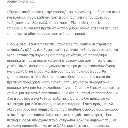
συμπατριώτες μου.
Θέτοντας αυτές τις ιδέες στην προσοχή του αναγνώστη, θα ήθελα να θέσω
ένα ερώτημα που ο καθένας πρέπει να απαντήσει για τον εαυτό του.
Υπάρχουν μόνο δύο εναλλακτικές λύσεις: Είτε οι ιδέες μου είναι
λανθασμένες, και τότε πρέπει να καταρριφθούν λογικά, είτε είναι αληθινές,
και πρέπει να οδηγήσουν σε πρακτικά συμπεράσματα.
Η συμφωνία με αυτές τις θέσεις υποχρεώνει τον καθένα σε περαιτέρω
εργασία. Αν αξίζουν αποδοχής, πρέπει να αναπτυχθούν περαιτέρω και να
εφαρμοστούν στη συγκεκριμένη πραγματικότητα, και πολυάριθμα
πρακτικά ζητήματα πρέπει να επανεξεταστούν από αυτή τη νέα οπτική
γωνία, Πολλοί άνθρωποι ασχολούνται σήμερα με την "επαναξιωλόγηση
των αξιών". Οι ιδέες μου, για εκείνους που θα τις αποδεχθούν, θα
χρησιμεύσουν ως ένας δείκτης της κατεύθυνσης προς την οποία θα
πρέπει να προχωρήσει αυτή η ανατίμηση. Σίγουρα το θεωρητικό και
πρακτικό έργο που θα ακολουθήσει την αποδοχή των θέσεών μου πρέπει
να είναι μια συλλογική προσπάθεια, Ένα άτομο μπορεί να προωθήσει μια
ιδέα ή να υψώσει ένα λάβαρο, αλλά χρειάζονται πολλά μυαλά για να
αναπτυχθεί μια ιδέα σε σύστημα και να εφαρμοστεί στην πράξη. Καλώ
όλους εκείνους που συμμερίζονται τις πεποιθήσεις μου να συμμετάσχουν
σε αυτή την προσπάθεια. Χάρη σε αρκετές τυχαίες συναντήσεις, είμαι
πεπεισμένος ότι υπάρχουν τέτοιοι άνθρωποι. Αρκεί να συμφωνήσουν σε
μια κοινή προσπάθεια- και αν το βιβλίο μου τύχει να χρησιμεύσει ως