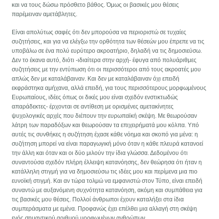
και να τους δώσω πρόσθετο βάθος. Όμως οι βασικές μου θέσεις
παρέμειναν αμετάβλητες.
Είναι απολύτως σαφές ότι δεν μπορούσα να περιοριστώ σε τυχαίες
συζητήσεις, και για να ελέγξω την ορθότητα των θέσεών μου έπρεπε να τις
υποβάλω σε ένα πολύ ευρύτερο ακροατήριο, δηλαδή να τις δημοσιεύσω.
Δεν το έκανα αυτό, διότι -ιδιαίτερα στην αρχή- έφυγα από πολυάριθμες
συζητήσεις με την εντύπωση ότι οι περισσότεροι από τους ακροατές μου
απλώς δεν με καταλάβαιναν. Και δεν με καταλάβαιναν όχι επειδή
εκφράστηκα αμήχανα, αλλά επειδή, για τους περισσότερους μορφωμένους
Ευρωπαίους, ιδέες όπως οι δικές μου είναι σχεδόν ενστικτωδώς
απαράδεκτες- έρχονται σε αντίθεση με ορισμένες αμετακίνητες
ψυχολογικές αρχές που διέπουν την ευρωπαϊκή σκέψη. Με θεωρούσαν
λάτρη των παραδόξων και θεωρούσαν τα επιχειρήματά μου κόλπα. Υπό
αυτές τις συνθήκες η συζήτηση έχασε κάθε νόημα και σκοπό για μένα: η
συζήτηση μπορεί να είναι παραγωγική μόνο όταν η κάθε πλευρά κατανοεί
την άλλη και όταν και οι δύο μιλούν την ίδια γλώσσα. Δεδομένου ότι
συναντούσα σχεδόν πλήρη έλλειψη κατανόησης, δεν θεώρησα ότι ήταν η
κατάλληλη στιγμή για να δημοσιεύσω τις ιδέες μου και περίμενα μια πιο
ευνοϊκή στιγμή. Και αν τώρα τολμώ να εμφανιστώ στον Τύπο, είναι επειδή
συναντώ με αυξανόμενη συχνότητα κατανόηση, ακόμη και συμπάθεια για
τις βασικές μου θέσεις. Πολλοί άνθρωποι έχουν καταλήξει στα ίδια
συμπεράσματα με εμένα. Προφανώς έχει επέλθει μια αλλαγή στη σκέψη
ενός σημαντικού αριθμού μορφωμένων ανθρώπων.