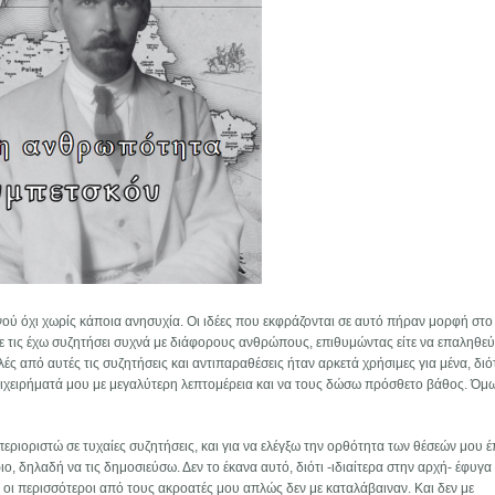
ού όχι χωρίς κάποια ανησυχία. Οι ιδέες που εκφράζονται σε αυτό πήραν μορφή στ
τε τις έχω συζητήσει συχνά με διάφορους ανθρώπους, επιθυμώντας είτε να επαληθεύ
ές από αυτές τις συζητήσεις και αντιπαραθέσεις ήταν αρκετά χρήσιμες για μένα, διότ
επιχειρήματά μου με μεγαλύτερη λεπτομέρεια και να τους δώσω πρόσθετο βάθος. Όμω
εριοριστώ σε τυχαίες συζητήσεις, και για να ελέγξω την ορθότητα των θέσεών μου 
, δηλαδή να τις δημοσιεύσω. Δεν το έκανα αυτό, διότι -ιδιαίτερα στην αρχή- έφυγα
 οι περισσότεροι από τους ακροατές μου απλώς δεν με καταλάβαιναν. Και δεν με