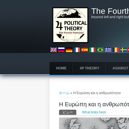
メインコンテンツに移動
The Fourth
beyond left and right bu
HOME
4P THEORY
AGAINST
現在地
ホーム
» Η Ευρώπη και η ανθρωπότητα
Η Ευρώπη και η ανθρωπό
プライマリータブ
ビュー
(アクティブなタブ)
What links here