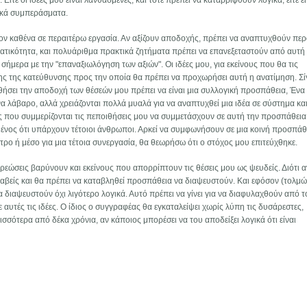
ίτε οι ιδέες μου είναι λανθασμένες, και τότε πρέπει να καταρριφθούν λογικά, είτε εί
τικά συμπεράσματα.
τον καθένα σε περαιτέρω εργασία. Αν αξίζουν αποδοχής, πρέπει να αναπτυχθούν πε
ατικότητα, και πολυάριθμα πρακτικά ζητήματα πρέπει να επανεξεταστούν από αυτή 
ήμερα με την "επαναξιωλόγηση των αξιών". Οι ιδέες μου, για εκείνους που θα τις
ης της κατεύθυνσης προς την οποία θα πρέπει να προχωρήσει αυτή η ανατίμηση. Σ
θήσει την αποδοχή των θέσεών μου πρέπει να είναι μια συλλογική προσπάθεια, Ένα
α λάβαρο, αλλά χρειάζονται πολλά μυαλά για να αναπτυχθεί μια ιδέα σε σύστημα κα
ς που συμμερίζονται τις πεποιθήσεις μου να συμμετάσχουν σε αυτή την προσπάθεια
σμένος ότι υπάρχουν τέτοιοι άνθρωποι. Αρκεί να συμφωνήσουν σε μια κοινή προσπάθε
ητρο ή μέσο για μια τέτοια συνεργασία, θα θεωρήσω ότι ο στόχος μου επιτεύχθηκε.
εώσεις βαρύνουν και εκείνους που απορρίπτουν τις θέσεις μου ως ψευδείς. Διότι αν
βλαβείς και θα πρέπει να καταβληθεί προσπάθεια να διαψευστούν. Και εφόσον (τολμώ
να διαψευστούν όχι λιγότερο λογικά. Αυτό πρέπει να γίνει για να διαφυλαχθούν από τ
 αυτές τις ιδέες. Ο ίδιος ο συγγραφέας θα εγκαταλείψει χωρίς λύπη τις δυσάρεστες,
ισσότερα από δέκα χρόνια, αν κάποιος μπορέσει να του αποδείξει λογικά ότι είναι