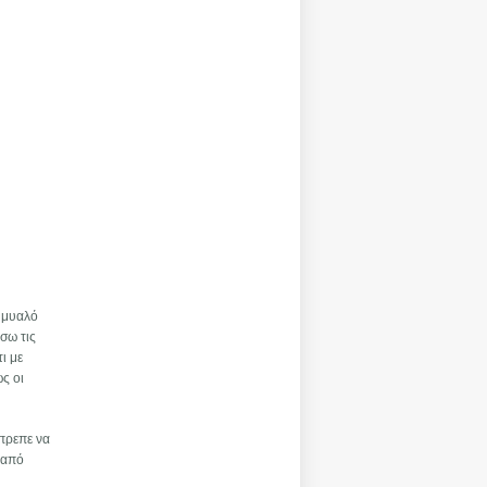
ο μυαλό
σω τις
ι με
ς οι
έπρεπε να
 από