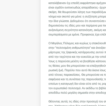
καταλάβαιναν όχι επειδή εκφράστηκα αμήχαν
είναι σχεδόν ενστικτωδώς απαράδεκτες- έρχο
σκέψη. Με θεωρούσαν λάτρη των παραδόξων κ
νόημα και σκοπό για μένα: η συζήτηση μπορεί
την ίδια γλώσσα. Δεδομένου ότι συναντούσα 
δημοσιεύσω τις ιδέες μου και περίμενα μια π
αυξανόμενη συχνότητα κατανόηση, ακόμη και 
συμπεράσματα με εμένα. Προφανώς έχει επέ
Ο Μεγάλος Πόλεμος και κυρίως η επακόλουθη 
στην "πολιτισμένη ανθρωπότητα" και άνοιξαν
μάρτυρες της ξαφνικής κατάρρευσης αυτού 
από την ταχύτητα και την ευκολία με την οπο
Ίσως η παρούσα μελέτη να βοηθήσει κάποιους
τις θέσεις μου θα μπορούσαν να επεξηγηθού
ρωσική ζωή. Παρόλο που αυτό θα έκανε ίσως 
από τέτοιες παρεκκλίσεις. Θα μπορούσα να πρ
σαφήνεια και τη συνέπεια της παρουσίασής τ
οποίων η καταγωγή δεν είναι ούτε από τις ρο
τον ευρωπαϊκό πολιτισμό. Αν εκδίδω το βιβλίο
αποδίδω πολύ μεγάλη σημασία στην αποδοχή
Θέτοντας αυτές τις ιδέες στην προσοχή του 