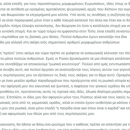
α, αλλά επειδή, για τους περισσότερους μορφωμένους Ευρωπαίους, ιδέες όπως οι δ
νται σε αντίθεση με ορισμένες αμετακίνητες ψυχολογικές αρχές που διέπουν την ευ
αι θεωρούσαν τα επιχειρήματά μου κόλπα. Υπό αυτές τις συνθήκες η συζήτηση έχ
 να είναι παραγωγική μόνο όταν η κάθε πλευρά κατανοεί την άλλη και όταν και οι δ
σχεδόν πλήρη έλλειψη κατανόησης, δεν θεώρησα ότι ήταν η κατάλληλη στιγμή για ν
ιο ευνοϊκή στιγμή. Και αν τώρα τολμώ να εμφανιστώ στον Τύπο, είναι επειδή συναντώ
συμπάθεια για τις βασικές μου θέσεις. Πολλοί άνθρωποι έχουν καταλήξει στα ίδια
λθει μια αλλαγή στη σκέψη ενός σημαντικού αριθμού μορφωμένων ανθρώπων.
"ειρήνη" (που ακόμη και τώρα πρέπει να γράφεται σε εισαγωγικά) κλόνισαν την πί
 τα μάτια πολλών ανθρώπων. Εμείς οι Ρώσοι βρισκόμαστε σε μια ιδιαίτερη κατάστασ
που συνηθίζαμε να αποκαλούμε "ρωσική κουλτούρα". Πολλοί από εμάς εντυπωσιάστ
ία συνέβη αυτό, και πολλοί άρχισαν να αναλογίζονται τους λόγους αυτών των γεγον
 συμπατριώτες μου να εξετάσουν τις δικές τους σκέψεις για το θέμα αυτό. Ορισμέν
ν με έναν μεγάλο αριθμό παραδειγμάτων που προέρχονται από τη ρωσική ιστορία κα
την αφήγησή μου πιο ελκυστική και ζωντανή, η σαφήνεια του γενικού σχεδίου θα υ
οσθέσω ότι, προτείνοντας αυτές τις σχετικά νέες ιδέες, έδωσα ιδιαίτερα μεγάλη σημ
ους. Επιπλέον, οι ιδέες μου δεν αφορούν μόνο τους Ρώσους αλλά και τους λαούς τ
μανικές ούτε από τις γερμανικές ομάδες, αλλά οι οποίοι έχουν υιοθετήσει με κάποιο
 μου στα ρωσικά, είναι μόνο επειδή "η πατρίδα είναι εκεί όπου είναι η καρδιά" και επ
 και αφομοίωση των ιδεών μου από τους συμπατριώτες μου.
αναγνώστη, θα ήθελα να θέσω ένα ερώτημα που ο καθένας πρέπει να απαντήσει για τ