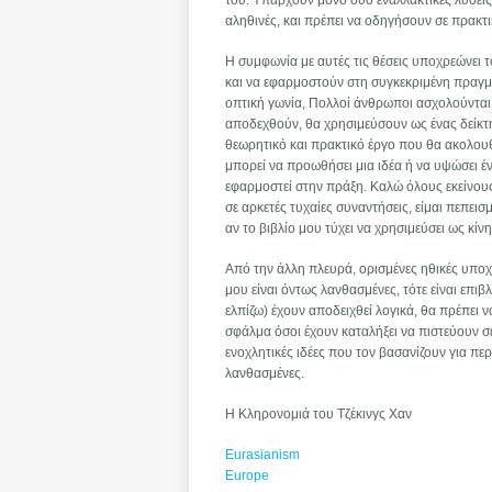
του. Υπάρχουν μόνο δύο εναλλακτικές λύσεις: Ε
αληθινές, και πρέπει να οδηγήσουν σε πρακ
Η συμφωνία με αυτές τις θέσεις υποχρεώνει 
και να εφαρμοστούν στη συγκεκριμένη πραγμ
οπτική γωνία, Πολλοί άνθρωποι ασχολούνται σ
αποδεχθούν, θα χρησιμεύσουν ως ένας δείκτ
θεωρητικό και πρακτικό έργο που θα ακολου
μπορεί να προωθήσει μια ιδέα ή να υψώσει έν
εφαρμοστεί στην πράξη. Καλώ όλους εκείνου
σε αρκετές τυχαίες συναντήσεις, είμαι πεπει
αν το βιβλίο μου τύχει να χρησιμεύσει ως κίν
Από την άλλη πλευρά, ορισμένες ηθικές υποχρ
μου είναι όντως λανθασμένες, τότε είναι επι
ελπίζω) έχουν αποδειχθεί λογικά, θα πρέπει 
σφάλμα όσοι έχουν καταλήξει να πιστεύουν σε
ενοχλητικές ιδέες που τον βασανίζουν για περ
λανθασμένες.
Η Κληρονομιά του Τζέκινγς Χαν
Eurasianism
Europe