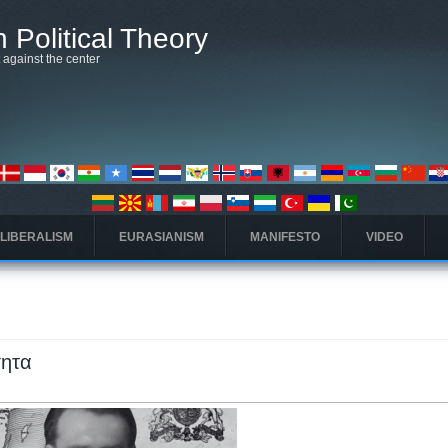
 Political Theory
t against the center
 LIBERALISM
EURASIANISM
MANIFESTO
VIDEO
τητα