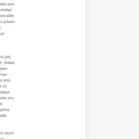
ικές μου
ρωπαϊκή
ασε κάθε
ύο μιλούν
α
 με
στη μας
η: γίναμε
ηκαν
ότων.
ες από
ι τη
πέφερε
ασία στη
ων
 τρόπο
ειδή
ον εαυτό