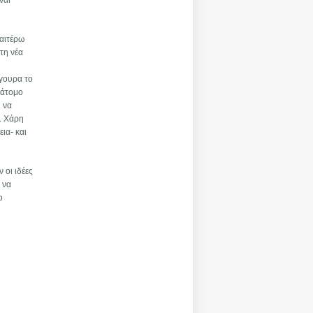
ναι
ραιτέρω
τη νέα
ίγουρα το
 άτομο
ι να
. Χάρη
ια- και
 οι ιδέες
 να
ο