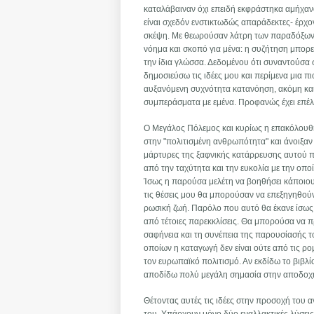
καταλάβαιναν όχι επειδή εκφράστηκα αμήχαν
είναι σχεδόν ενστικτωδώς απαράδεκτες- έρχο
σκέψη. Με θεωρούσαν λάτρη των παραδόξων κ
νόημα και σκοπό για μένα: η συζήτηση μπορεί
την ίδια γλώσσα. Δεδομένου ότι συναντούσα 
δημοσιεύσω τις ιδέες μου και περίμενα μια π
αυξανόμενη συχνότητα κατανόηση, ακόμη και 
συμπεράσματα με εμένα. Προφανώς έχει επέ
Ο Μεγάλος Πόλεμος και κυρίως η επακόλουθη 
στην "πολιτισμένη ανθρωπότητα" και άνοιξαν
μάρτυρες της ξαφνικής κατάρρευσης αυτού 
από την ταχύτητα και την ευκολία με την οπο
Ίσως η παρούσα μελέτη να βοηθήσει κάποιους
τις θέσεις μου θα μπορούσαν να επεξηγηθού
ρωσική ζωή. Παρόλο που αυτό θα έκανε ίσως 
από τέτοιες παρεκκλίσεις. Θα μπορούσα να πρ
σαφήνεια και τη συνέπεια της παρουσίασής τ
οποίων η καταγωγή δεν είναι ούτε από τις ρο
τον ευρωπαϊκό πολιτισμό. Αν εκδίδω το βιβλίο
αποδίδω πολύ μεγάλη σημασία στην αποδοχή
Θέτοντας αυτές τις ιδέες στην προσοχή του 