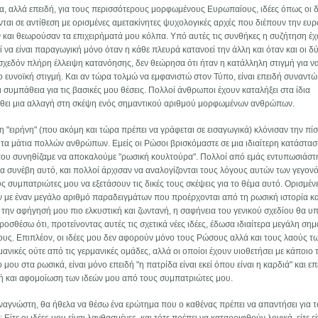
α, αλλά επειδή, για τους περισσότερους μορφωμένους Ευρωπαίους, ιδέες όπως οι δ
νται σε αντίθεση με ορισμένες αμετακίνητες ψυχολογικές αρχές που διέπουν την ευ
αι θεωρούσαν τα επιχειρήματά μου κόλπα. Υπό αυτές τις συνθήκες η συζήτηση έχ
 να είναι παραγωγική μόνο όταν η κάθε πλευρά κατανοεί την άλλη και όταν και οι δ
σχεδόν πλήρη έλλειψη κατανόησης, δεν θεώρησα ότι ήταν η κατάλληλη στιγμή για ν
ιο ευνοϊκή στιγμή. Και αν τώρα τολμώ να εμφανιστώ στον Τύπο, είναι επειδή συναντώ
συμπάθεια για τις βασικές μου θέσεις. Πολλοί άνθρωποι έχουν καταλήξει στα ίδια
λθει μια αλλαγή στη σκέψη ενός σημαντικού αριθμού μορφωμένων ανθρώπων.
"ειρήνη" (που ακόμη και τώρα πρέπει να γράφεται σε εισαγωγικά) κλόνισαν την πί
 τα μάτια πολλών ανθρώπων. Εμείς οι Ρώσοι βρισκόμαστε σε μια ιδιαίτερη κατάστασ
που συνηθίζαμε να αποκαλούμε "ρωσική κουλτούρα". Πολλοί από εμάς εντυπωσιάστ
ία συνέβη αυτό, και πολλοί άρχισαν να αναλογίζονται τους λόγους αυτών των γεγον
 συμπατριώτες μου να εξετάσουν τις δικές τους σκέψεις για το θέμα αυτό. Ορισμέν
ν με έναν μεγάλο αριθμό παραδειγμάτων που προέρχονται από τη ρωσική ιστορία κα
την αφήγησή μου πιο ελκυστική και ζωντανή, η σαφήνεια του γενικού σχεδίου θα υ
οσθέσω ότι, προτείνοντας αυτές τις σχετικά νέες ιδέες, έδωσα ιδιαίτερα μεγάλη σημ
ους. Επιπλέον, οι ιδέες μου δεν αφορούν μόνο τους Ρώσους αλλά και τους λαούς τ
μανικές ούτε από τις γερμανικές ομάδες, αλλά οι οποίοι έχουν υιοθετήσει με κάποιο
 μου στα ρωσικά, είναι μόνο επειδή "η πατρίδα είναι εκεί όπου είναι η καρδιά" και επ
 και αφομοίωση των ιδεών μου από τους συμπατριώτες μου.
αναγνώστη, θα ήθελα να θέσω ένα ερώτημα που ο καθένας πρέπει να απαντήσει για τ