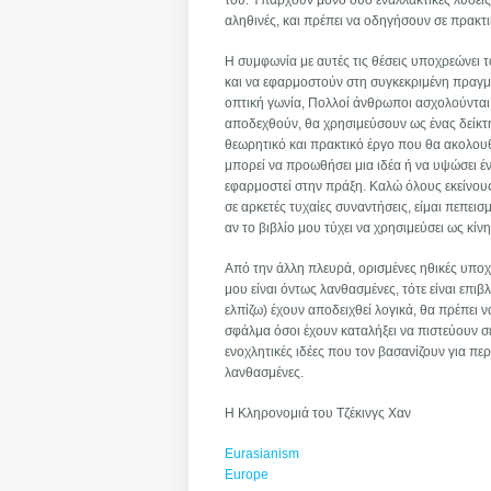
του. Υπάρχουν μόνο δύο εναλλακτικές λύσεις: Ε
αληθινές, και πρέπει να οδηγήσουν σε πρακ
Η συμφωνία με αυτές τις θέσεις υποχρεώνει 
και να εφαρμοστούν στη συγκεκριμένη πραγμ
οπτική γωνία, Πολλοί άνθρωποι ασχολούνται σ
αποδεχθούν, θα χρησιμεύσουν ως ένας δείκτ
θεωρητικό και πρακτικό έργο που θα ακολου
μπορεί να προωθήσει μια ιδέα ή να υψώσει έν
εφαρμοστεί στην πράξη. Καλώ όλους εκείνου
σε αρκετές τυχαίες συναντήσεις, είμαι πεπει
αν το βιβλίο μου τύχει να χρησιμεύσει ως κίν
Από την άλλη πλευρά, ορισμένες ηθικές υποχρ
μου είναι όντως λανθασμένες, τότε είναι επι
ελπίζω) έχουν αποδειχθεί λογικά, θα πρέπει 
σφάλμα όσοι έχουν καταλήξει να πιστεύουν σε
ενοχλητικές ιδέες που τον βασανίζουν για περ
λανθασμένες.
Η Κληρονομιά του Τζέκινγς Χαν
Eurasianism
Europe