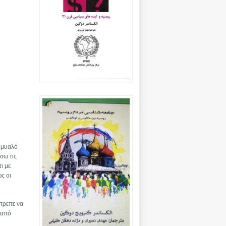
ο μυαλό
σω τις
ι με
ς οι
έπρεπε να
 από