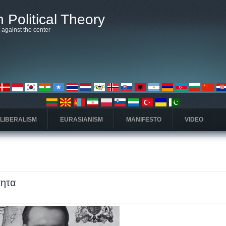
 Political Theory
t against the center
 LIBERALISM
EURASIANISM
MANIFESTO
VIDEO
τητα