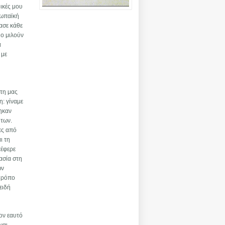
ικές μου
ρωπαϊκή
ασε κάθε
ύο μιλούν
α
 με
στη μας
η: γίναμε
ηκαν
ότων.
ες από
ι τη
πέφερε
ασία στη
ων
 τρόπο
ειδή
ον εαυτό