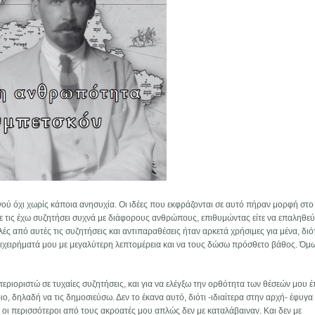
ού όχι χωρίς κάποια ανησυχία. Οι ιδέες που εκφράζονται σε αυτό πήραν μορφή στ
τε τις έχω συζητήσει συχνά με διάφορους ανθρώπους, επιθυμώντας είτε να επαληθεύ
ές από αυτές τις συζητήσεις και αντιπαραθέσεις ήταν αρκετά χρήσιμες για μένα, διότ
επιχειρήματά μου με μεγαλύτερη λεπτομέρεια και να τους δώσω πρόσθετο βάθος. Όμω
εριοριστώ σε τυχαίες συζητήσεις, και για να ελέγξω την ορθότητα των θέσεών μου 
, δηλαδή να τις δημοσιεύσω. Δεν το έκανα αυτό, διότι -ιδιαίτερα στην αρχή- έφυγα
 οι περισσότεροι από τους ακροατές μου απλώς δεν με καταλάβαιναν. Και δεν με