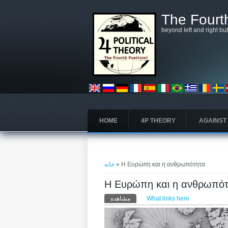
رفتن به محتوای اصلی
The Fourth
beyond left and right bu
HOME
4P THEORY
AGAINST
شما اینجا هستید
خانه
» Η Ευρώπη και η ανθρωπότητα
Η Ευρώπη και η ανθρωπό
تب‌های اولیه
مشاهده
What links here
(لبه فعال)