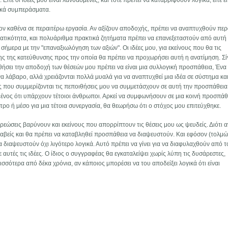
ίτε οι ιδέες μου είναι λανθασμένες, και τότε πρέπει να καταρριφθούν λογικά, είτε εί
τικά συμπεράσματα.
τον καθένα σε περαιτέρω εργασία. Αν αξίζουν αποδοχής, πρέπει να αναπτυχθούν πε
ατικότητα, και πολυάριθμα πρακτικά ζητήματα πρέπει να επανεξεταστούν από αυτή 
ήμερα με την "επαναξιωλόγηση των αξιών". Οι ιδέες μου, για εκείνους που θα τις
ης της κατεύθυνσης προς την οποία θα πρέπει να προχωρήσει αυτή η ανατίμηση. Σ
θήσει την αποδοχή των θέσεών μου πρέπει να είναι μια συλλογική προσπάθεια, Ένα
α λάβαρο, αλλά χρειάζονται πολλά μυαλά για να αναπτυχθεί μια ιδέα σε σύστημα κα
ς που συμμερίζονται τις πεποιθήσεις μου να συμμετάσχουν σε αυτή την προσπάθεια
σμένος ότι υπάρχουν τέτοιοι άνθρωποι. Αρκεί να συμφωνήσουν σε μια κοινή προσπάθε
ητρο ή μέσο για μια τέτοια συνεργασία, θα θεωρήσω ότι ο στόχος μου επιτεύχθηκε.
εώσεις βαρύνουν και εκείνους που απορρίπτουν τις θέσεις μου ως ψευδείς. Διότι αν
βλαβείς και θα πρέπει να καταβληθεί προσπάθεια να διαψευστούν. Και εφόσον (τολμώ
να διαψευστούν όχι λιγότερο λογικά. Αυτό πρέπει να γίνει για να διαφυλαχθούν από τ
 αυτές τις ιδέες. Ο ίδιος ο συγγραφέας θα εγκαταλείψει χωρίς λύπη τις δυσάρεστες,
ισσότερα από δέκα χρόνια, αν κάποιος μπορέσει να του αποδείξει λογικά ότι είναι