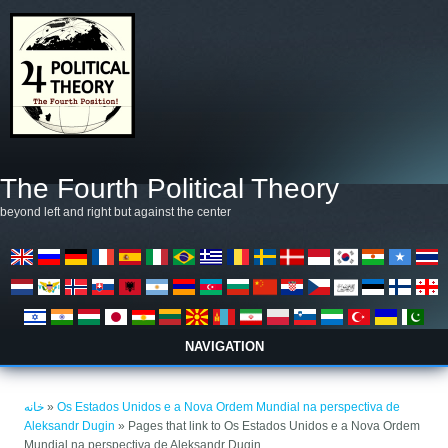
رفتن به محتوای اصلی
The Fourth Political Theory
beyond left and right but against the center
NAVIGATION
شما اینجا هستید
خانه
»
Os Estados Unidos e a Nova Ordem Mundial na perspectiva de
Aleksandr Dugin
» Pages that link to Os Estados Unidos e a Nova Ordem
Mundial na perspectiva de Aleksandr Dugin