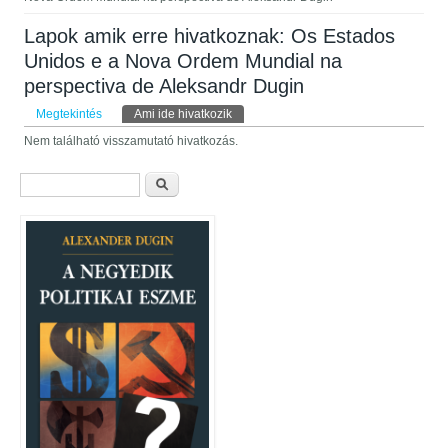
Lapok amik erre hivatkoznak: Os Estados
Unidos e a Nova Ordem Mundial na
perspectiva de Aleksandr Dugin
Elsődleges fülek
Megtekintés
Ami ide hivatkozik
(aktív fül)
Nem található visszamutató hivatkozás.
Keresés űrlap
Keresés