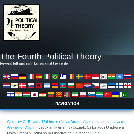
Ugrás a tartalomra
The Fourth Political Theory
beyond left and right but against the center
NAVIGATION
Jelenlegi hely
Címlap
»
Os Estados Unidos e a Nova Ordem Mundial na perspectiva de
Aleksandr Dugin
» Lapok amik erre hivatkoznak: Os Estados Unidos e a
Nova Ordem Mundial na perspectiva de Aleksandr Dugin