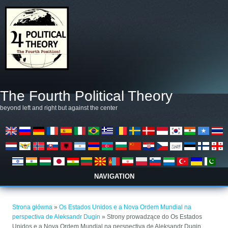
Przejdź do treści
The Fourth Political Theory
beyond left and right but against the center
NAVIGATION
Jesteś tutaj
Strona główna
»
Os Estados Unidos e a Nova Ordem Mundial na
perspectiva de Aleksandr Dugin
» Strony prowadzące do Os Estados
Unidos e a Nova Ordem Mundial na perspectiva de Aleksandr Dugin