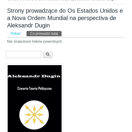
Strony prowadzące do Os Estados Unidos e
a Nova Ordem Mundial na perspectiva de
Aleksandr Dugin
Karty podstawowe
Pokaż
Co prowadzi tutaj
(aktywna karta)
Nie znaleziono linków powrotnych.
Formularz wyszukiwania
Szukaj