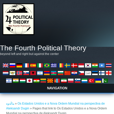
بازبدە بۆ ناوەڕۆکی سەرەکی
The Fourth Political Theory
beyond left and right but against the center
NAVIGATION
تۆ لێرەیت
ماڵەوە
»
Os Estados Unidos e a Nova Ordem Mundial na perspectiva de
Aleksandr Dugin
» Pages that link to Os Estados Unidos e a Nova Ordem
Mundial na perspectiva de Aleksandr Dugin