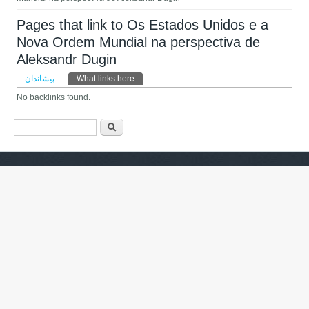
Pages that link to Os Estados Unidos e a
Nova Ordem Mundial na perspectiva de
Aleksandr Dugin
Primary tabs
پیشاندان
What links here
(active tab)
No backlinks found.
فۆرمی گەڕان
گەڕان