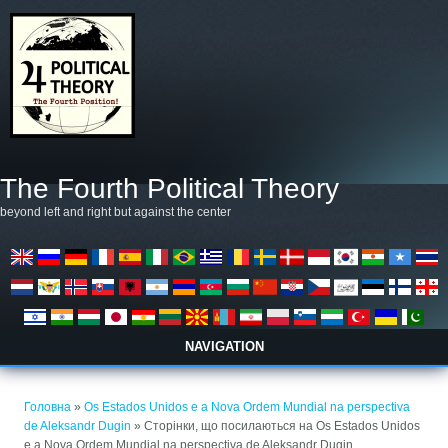
Перейти до основного матеріалу
The Fourth Political Theory
beyond left and right but against the center
NAVIGATION
Ви є тут
Головна
»
Os Estados Unidos e a Nova Ordem Mundial na perspectiva
de Aleksandr Dugin
» Сторінки, що посилаються на Os Estados Unidos
e a Nova Ordem Mundial na perspectiva de Aleksandr Dugin