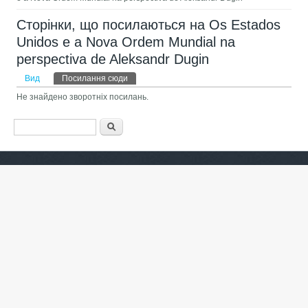
Сторінки, що посилаються на Os Estados
Unidos e a Nova Ordem Mundial na
perspectiva de Aleksandr Dugin
Первинні вкладки
Вид
Посилання сюди
(активна вкладка)
Не знайдено зворотніх посилань.
Пошукова форма
Пошук