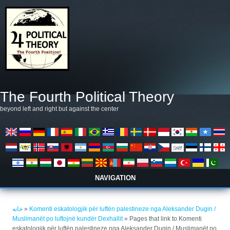
رفتن به محتوای اصلی
The Fourth Political Theory
beyond left and right but against the center
NAVIGATION
شما اینجا هستید
خانه
»
Komenti eskatologjik për luftën palestineze nga Aleksander Dugin /
Muslimanët po luftojnë kundër Dexhallit
» Pages that link to Komenti
eskatologjik për luftën palestineze nga Aleksander Dugin / Muslimanët po