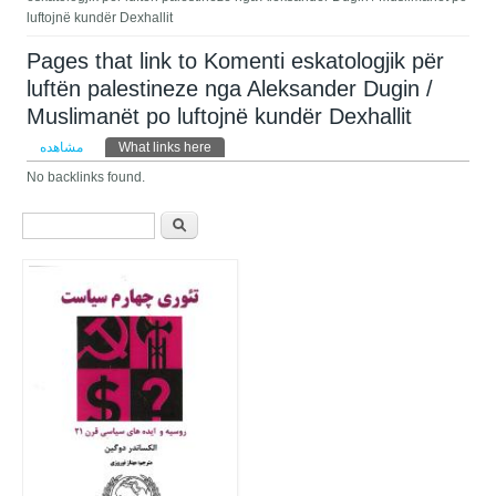
luftojnë kundër Dexhallit
Pages that link to Komenti eskatologjik për
luftën palestineze nga Aleksander Dugin /
Muslimanët po luftojnë kundër Dexhallit
تب‌های اولیه
مشاهده
What links here
(لبه فعال)
No backlinks found.
فرم جستجو
جستجو