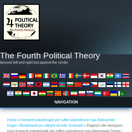
Overslaan en naar de algemene inhoud gaan
The Fourth Political Theory
beyond left and right but against the center
NAVIGATION
U bent hier
Home
»
Komenti eskatologjik për luftën palestineze nga Aleksander
Dugin / Muslimanët po luftojnë kundër Dexhallit
» Pagina's die verwijzen
naar Komenti eskatologjik për luftën palestineze nga Aleksander Dugin /