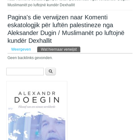
Muslimanët po luftojnë kundër Dexhallit
Pagina's die verwijzen naar Komenti
eskatologjik për luftën palestineze nga
Aleksander Dugin / Muslimanët po luftojnë
kundër Dexhallit
Primaire tabs
Weergeven
Wat hiernaar verwijst
(actieve tabblad)
Geen backlinks gevonden.
Zoekveld
Zoeken