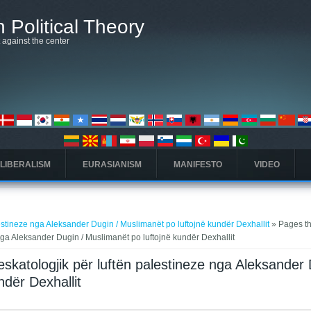
 Political Theory
t against the center
 LIBERALISM
EURASIANISM
MANIFESTO
VIDEO
estineze nga Aleksander Dugin / Muslimanët po luftojnë kundër Dexhallit
» Pages tha
nga Aleksander Dugin / Muslimanët po luftojnë kundër Dexhallit
eskatologjik për luftën palestineze nga Aleksander
ndër Dexhallit