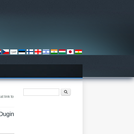
खोज फार्म
खोज
t link to
 Dugin