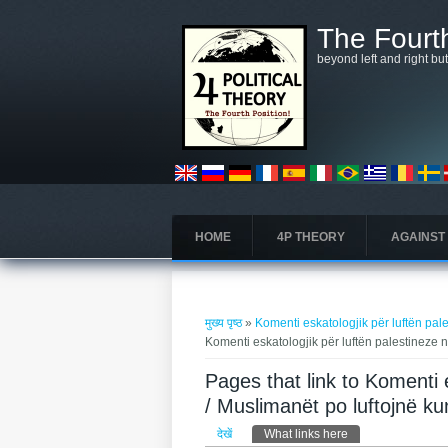
Skip to main content
The Fourth
beyond left and right bu
HOME
4P THEORY
AGAINST
आप यहाँ हैं
मुख्य पृष्ठ
»
Komenti eskatologjik për luftën pal
Komenti eskatologjik për luftën palestineze 
Pages that link to Komenti 
/ Muslimanët po luftojnë ku
प्राथमिक टैब्स
देखें
What links here
(सक्रिय टैब)