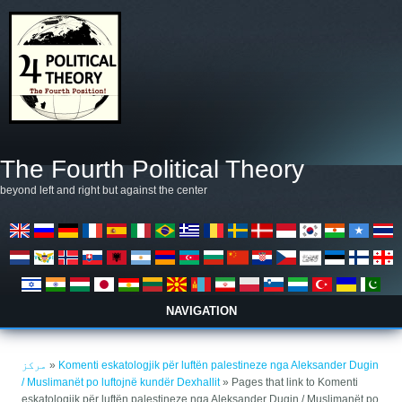
Skip to main content
The Fourth Political Theory
beyond left and right but against the center
NAVIGATION
You are here
مرکز
»
Komenti eskatologjik për luftën palestineze nga Aleksander Dugin
/ Muslimanët po luftojnë kundër Dexhallit
» Pages that link to Komenti
eskatologjik për luftën palestineze nga Aleksander Dugin / Muslimanët po