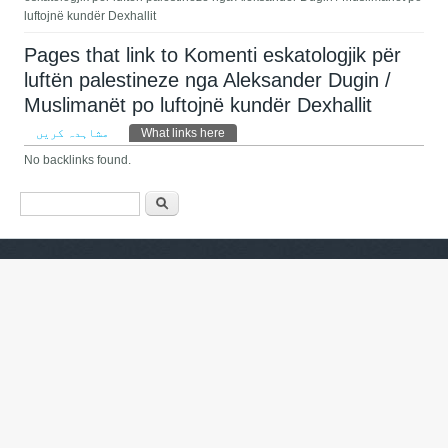
luftojnë kundër Dexhallit
Pages that link to Komenti eskatologjik për
luftën palestineze nga Aleksander Dugin /
Muslimanët po luftojnë kundër Dexhallit
Primary tabs
مشاہدہ کریں
What links here
(ایکٹِو ٹیب)
No backlinks found.
Search form
تلاش