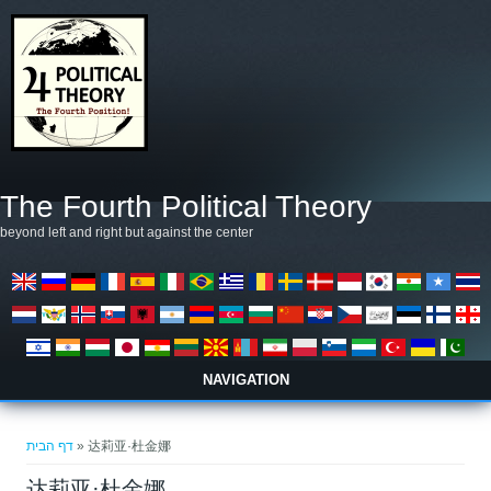
דילוג לתוכן העיקרי
The Fourth Political Theory
beyond left and right but against the center
NAVIGATION
הינך נמצא כאן
דף הבית
» 达莉亚·杜金娜
达莉亚·杜金娜