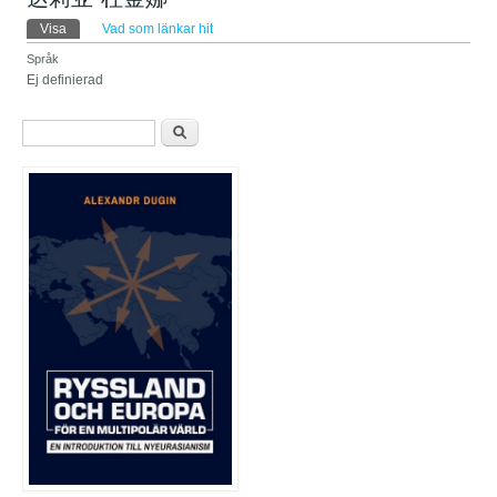
Primära flikar
Visa
(aktiv flik)
Vad som länkar hit
Språk
Ej definierad
Sökformulär
Sök