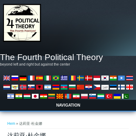
Hoppa till huvudinnehåll
The Fourth Political Theory
beyond left and right but against the center
NAVIGATION
Du är här
Hem
» 达莉亚·杜金娜
达莉亚·杜金娜