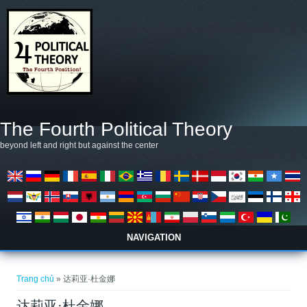
Nhảy đến nội dung
The Fourth Political Theory
beyond left and right but against the center
NAVIGATION
Bạn đang ở đây
Trang chủ
» 达莉亚·杜金娜
达莉亚·杜金娜