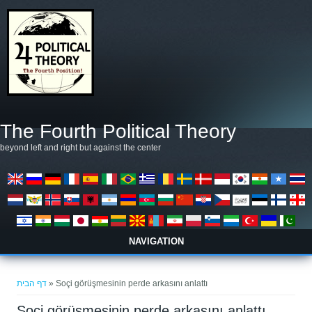
דילוג לתוכן העיקרי
The Fourth Political Theory
beyond left and right but against the center
NAVIGATION
הינך נמצא כאן
דף הבית
» Soçi görüşmesinin perde arkasını anlattı
Soçi görüşmesinin perde arkasını anlattı