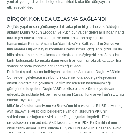
yeni bir yola girdi ve bu, bölge dinamikleri kadar tüm dünyayı da
etkileyecek” dedi.
BİRÇOK KONUDA UZLAŞMA SAĞLANDI
Soçi’de yapılan son görüşmeye dair arka plan bilgilerine vakıf olduğunu
aktaran Dugin “O gün Erdoğan ve Putin dünya dengeleri açısından hangi
tarafta yer alacaklarını konuştu ve aldıkları kararı paylaştı. Kürt
haritasından Kırım’a, Afganistan’dan Libya’ya, Kafkaslardan Suriye’ye
tüm alanlara ilişkin hayati konularda kendi kırmızı çizgilerini çizdi. Başta
İdlib olmak üzere birçok konuda uzlaştıklarını söyleyebilirim. Ancak bu
tarihî buluşmada konuşulanların önemli bir kısmı sır olarak kalacak. Biz
sadece sahada yansımalarını göreceğiz’’ dedi.
Putin’in dış politikasını belirleyen isimlerden Aleksandr Dugin, ABD’nin
Suriye’den çekileceğini ve bunun kademeli olarak gerçekleşeceğini
anlattı. Amerika’nın çekilmesi ile tüm meselelerin hallolmayacağı
görüşünü dile getiren Dugin “ABD çekilse bile kriz üretmeye devam
edecek. Bu noktada tek belirleyici unsur Rusya, Türkiye ve İran’ın tutumu
olacak” diye konuştu.
İdlib’de yükselen tansiyonu ve Rusya’nın himayesinde Tel Rifat, Menbiç,
Ayn İsa, Ayn el-Arap gibi beldelerde varlığını sürdüren PKK’nın
saldırılarını sorduğumuz Aleksandr Dugin, şunları kaydetti: Tüm
provokasyonların ardında ABD kışkırtması var. PKK-PYD militanlarını
onlar tahrik ediyor. Hatta İdlib’de HTŞ ve Huras ed-Din, Ensar et-Tevhid