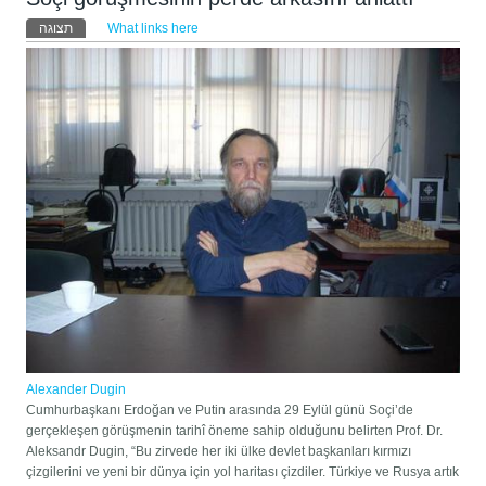
לשוניות ראשיות
תצוגה
What links here
(לשונית פעילה)
Alexander Dugin
Cumhurbaşkanı Erdoğan ve Putin arasında 29 Eylül günü Soçi’de
gerçekleşen görüşmenin tarihî öneme sahip olduğunu belirten Prof. Dr.
Aleksandr Dugin, “Bu zirvede her iki ülke devlet başkanları kırmızı
çizgilerini ve yeni bir dünya için yol haritası çizdiler. Türkiye ve Rusya artık