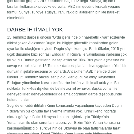
gibi radikal gruplar ABD etkisinden bağımsız değil. Sahayı, üçüncü
tarafları kullanarak provoke ediyorlar. ABD’nin gücünü kıracak yegâne
formül; Suriye, Türkiye, Rusya, İran, Irak gibi aktörlerin birlikte hareket
etmeleridir.
DARBE İHTİMALİ YOK
15 Temmuz darbesi öncesi “Ordu içerisinde bir hareketlilik var” sözleriyle
dikkat çeken Aleksandr Dugin, bu bilgiye güvenilir kanallardan gelen
uyarılar ile ulaştığını söyledi. Dugin şöyle konuştu: Batılı ülkeler, 2015 yılı
uçak düşürme krizi sonrası Erdoğan’ın Rusya ile yakınlaşma iradesini çok
iyi okudu. Bunun getirilerini hesap ettiler ve Türk-Rus yakınlaşmasına bir
cevap ve tepki olarak 15 Temmuz darbesi planlandı ve uygulandı. Yeni bir
dünyanın şekilleneceğini biliyorlardı. Ancak hem ABD hem de diğer
ülkeler 15 Temmuz öncesi sahip oldukları gücü ve etkiyi kaybettiler.
Erdoğan yönetimine karşı askerî darbe imkân ve ihtimali artık yok. Bu
noktada Türk-Rus ilişkileri de belirleyici rol oynuyor. Başka yöntemler
deneyebilirler, deneyeceklerdir de ama doğrudan darbe teşebbüsünde
bulunamazlar.
Soçi’de en ciddi ihtilafın Kırım konusunda yaşandığını kaydeden Dugin
“Rusya’nın bu konuda taviz verme ihtimali yok. Kırım’ı kendi toprağı
olarak görüyor. Bizim Ukrayna ile olan ilişkimiz tıpkı Türkiye’nin
Yunanistan ile olan sorunlarına benziyor. Bizim Türk-Yunan konusuna
karışmadığımız gibi Türkiye’nin de Ukrayna ile olan tartışmalarda taraf
olmaması gerekiyor. Şayet Türkiye, Kırım konusunda iddiasından