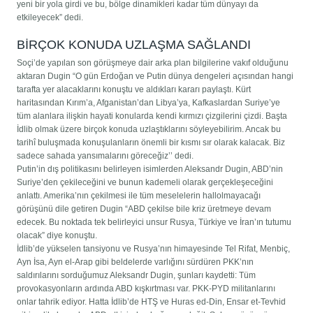
yeni bir yola girdi ve bu, bölge dinamikleri kadar tüm dünyayı da
etkileyecek” dedi.
BİRÇOK KONUDA UZLAŞMA SAĞLANDI
Soçi’de yapılan son görüşmeye dair arka plan bilgilerine vakıf olduğunu
aktaran Dugin “O gün Erdoğan ve Putin dünya dengeleri açısından hangi
tarafta yer alacaklarını konuştu ve aldıkları kararı paylaştı. Kürt
haritasından Kırım’a, Afganistan’dan Libya’ya, Kafkaslardan Suriye’ye
tüm alanlara ilişkin hayati konularda kendi kırmızı çizgilerini çizdi. Başta
İdlib olmak üzere birçok konuda uzlaştıklarını söyleyebilirim. Ancak bu
tarihî buluşmada konuşulanların önemli bir kısmı sır olarak kalacak. Biz
sadece sahada yansımalarını göreceğiz’’ dedi.
Putin’in dış politikasını belirleyen isimlerden Aleksandr Dugin, ABD’nin
Suriye’den çekileceğini ve bunun kademeli olarak gerçekleşeceğini
anlattı. Amerika’nın çekilmesi ile tüm meselelerin hallolmayacağı
görüşünü dile getiren Dugin “ABD çekilse bile kriz üretmeye devam
edecek. Bu noktada tek belirleyici unsur Rusya, Türkiye ve İran’ın tutumu
olacak” diye konuştu.
İdlib’de yükselen tansiyonu ve Rusya’nın himayesinde Tel Rifat, Menbiç,
Ayn İsa, Ayn el-Arap gibi beldelerde varlığını sürdüren PKK’nın
saldırılarını sorduğumuz Aleksandr Dugin, şunları kaydetti: Tüm
provokasyonların ardında ABD kışkırtması var. PKK-PYD militanlarını
onlar tahrik ediyor. Hatta İdlib’de HTŞ ve Huras ed-Din, Ensar et-Tevhid