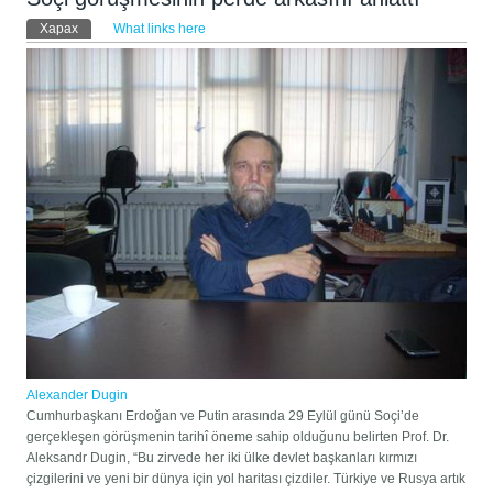
Primary tabs
Харах
(active tab)
What links here
Alexander Dugin
Cumhurbaşkanı Erdoğan ve Putin arasında 29 Eylül günü Soçi’de
gerçekleşen görüşmenin tarihî öneme sahip olduğunu belirten Prof. Dr.
Aleksandr Dugin, “Bu zirvede her iki ülke devlet başkanları kırmızı
çizgilerini ve yeni bir dünya için yol haritası çizdiler. Türkiye ve Rusya artık