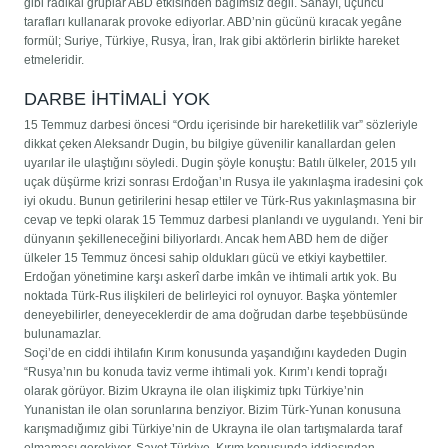
gibi radikal gruplar ABD etkisinden bağımsız değil. Sahayı, üçüncü
tarafları kullanarak provoke ediyorlar. ABD’nin gücünü kıracak yegâne
formül; Suriye, Türkiye, Rusya, İran, Irak gibi aktörlerin birlikte hareket
etmeleridir.
DARBE İHTİMALİ YOK
15 Temmuz darbesi öncesi “Ordu içerisinde bir hareketlilik var” sözleriyle
dikkat çeken Aleksandr Dugin, bu bilgiye güvenilir kanallardan gelen
uyarılar ile ulaştığını söyledi. Dugin şöyle konuştu: Batılı ülkeler, 2015 yılı
uçak düşürme krizi sonrası Erdoğan’ın Rusya ile yakınlaşma iradesini çok
iyi okudu. Bunun getirilerini hesap ettiler ve Türk-Rus yakınlaşmasına bir
cevap ve tepki olarak 15 Temmuz darbesi planlandı ve uygulandı. Yeni bir
dünyanın şekilleneceğini biliyorlardı. Ancak hem ABD hem de diğer
ülkeler 15 Temmuz öncesi sahip oldukları gücü ve etkiyi kaybettiler.
Erdoğan yönetimine karşı askerî darbe imkân ve ihtimali artık yok. Bu
noktada Türk-Rus ilişkileri de belirleyici rol oynuyor. Başka yöntemler
deneyebilirler, deneyeceklerdir de ama doğrudan darbe teşebbüsünde
bulunamazlar.
Soçi’de en ciddi ihtilafın Kırım konusunda yaşandığını kaydeden Dugin
“Rusya’nın bu konuda taviz verme ihtimali yok. Kırım’ı kendi toprağı
olarak görüyor. Bizim Ukrayna ile olan ilişkimiz tıpkı Türkiye’nin
Yunanistan ile olan sorunlarına benziyor. Bizim Türk-Yunan konusuna
karışmadığımız gibi Türkiye’nin de Ukrayna ile olan tartışmalarda taraf
olmaması gerekiyor. Şayet Türkiye, Kırım konusunda iddiasından