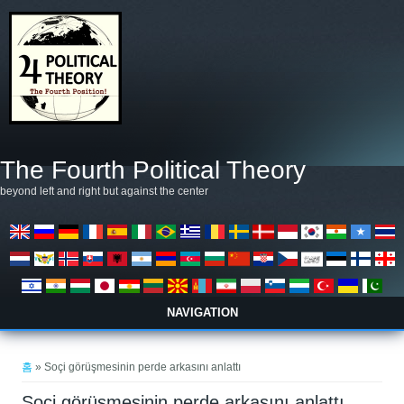
주요 콘텐츠로 건너뛰기
The Fourth Political Theory
beyond left and right but against the center
NAVIGATION
현재 위치
홈
» Soçi görüşmesinin perde arkasını anlattı
Soçi görüşmesinin perde arkasını anlattı