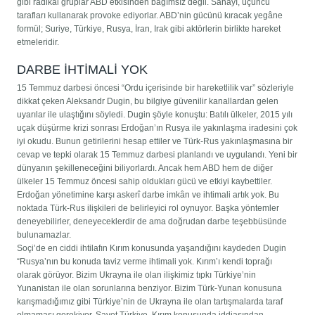
gibi radikal gruplar ABD etkisinden bağımsız değil. Sahayı, üçüncü
tarafları kullanarak provoke ediyorlar. ABD’nin gücünü kıracak yegâne
formül; Suriye, Türkiye, Rusya, İran, Irak gibi aktörlerin birlikte hareket
etmeleridir.
DARBE İHTİMALİ YOK
15 Temmuz darbesi öncesi “Ordu içerisinde bir hareketlilik var” sözleriyle
dikkat çeken Aleksandr Dugin, bu bilgiye güvenilir kanallardan gelen
uyarılar ile ulaştığını söyledi. Dugin şöyle konuştu: Batılı ülkeler, 2015 yılı
uçak düşürme krizi sonrası Erdoğan’ın Rusya ile yakınlaşma iradesini çok
iyi okudu. Bunun getirilerini hesap ettiler ve Türk-Rus yakınlaşmasına bir
cevap ve tepki olarak 15 Temmuz darbesi planlandı ve uygulandı. Yeni bir
dünyanın şekilleneceğini biliyorlardı. Ancak hem ABD hem de diğer
ülkeler 15 Temmuz öncesi sahip oldukları gücü ve etkiyi kaybettiler.
Erdoğan yönetimine karşı askerî darbe imkân ve ihtimali artık yok. Bu
noktada Türk-Rus ilişkileri de belirleyici rol oynuyor. Başka yöntemler
deneyebilirler, deneyeceklerdir de ama doğrudan darbe teşebbüsünde
bulunamazlar.
Soçi’de en ciddi ihtilafın Kırım konusunda yaşandığını kaydeden Dugin
“Rusya’nın bu konuda taviz verme ihtimali yok. Kırım’ı kendi toprağı
olarak görüyor. Bizim Ukrayna ile olan ilişkimiz tıpkı Türkiye’nin
Yunanistan ile olan sorunlarına benziyor. Bizim Türk-Yunan konusuna
karışmadığımız gibi Türkiye’nin de Ukrayna ile olan tartışmalarda taraf
olmaması gerekiyor. Şayet Türkiye, Kırım konusunda iddiasından