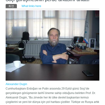
기본탭
화면
(활성탭)
What links here
Alexander Dugin
Cumhurbaşkanı Erdoğan ve Putin arasında 29 Eylül günü Soçi’de
gerçekleşen görüşmenin tarihî öneme sahip olduğunu belirten Prof. Dr.
Aleksandr Dugin, “Bu zirvede her iki ülke devlet başkanları kırmızı
çizgilerini ve yeni bir dünya için yol haritası çizdiler. Türkiye ve Rusya artık