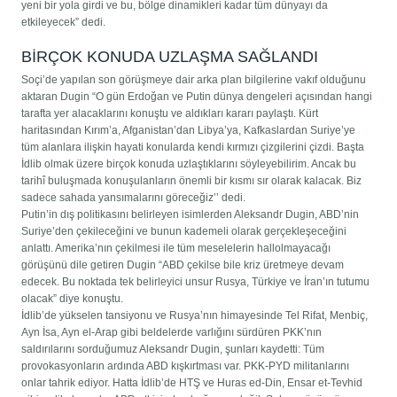
yeni bir yola girdi ve bu, bölge dinamikleri kadar tüm dünyayı da
etkileyecek” dedi.
BİRÇOK KONUDA UZLAŞMA SAĞLANDI
Soçi’de yapılan son görüşmeye dair arka plan bilgilerine vakıf olduğunu
aktaran Dugin “O gün Erdoğan ve Putin dünya dengeleri açısından hangi
tarafta yer alacaklarını konuştu ve aldıkları kararı paylaştı. Kürt
haritasından Kırım’a, Afganistan’dan Libya’ya, Kafkaslardan Suriye’ye
tüm alanlara ilişkin hayati konularda kendi kırmızı çizgilerini çizdi. Başta
İdlib olmak üzere birçok konuda uzlaştıklarını söyleyebilirim. Ancak bu
tarihî buluşmada konuşulanların önemli bir kısmı sır olarak kalacak. Biz
sadece sahada yansımalarını göreceğiz’’ dedi.
Putin’in dış politikasını belirleyen isimlerden Aleksandr Dugin, ABD’nin
Suriye’den çekileceğini ve bunun kademeli olarak gerçekleşeceğini
anlattı. Amerika’nın çekilmesi ile tüm meselelerin hallolmayacağı
görüşünü dile getiren Dugin “ABD çekilse bile kriz üretmeye devam
edecek. Bu noktada tek belirleyici unsur Rusya, Türkiye ve İran’ın tutumu
olacak” diye konuştu.
İdlib’de yükselen tansiyonu ve Rusya’nın himayesinde Tel Rifat, Menbiç,
Ayn İsa, Ayn el-Arap gibi beldelerde varlığını sürdüren PKK’nın
saldırılarını sorduğumuz Aleksandr Dugin, şunları kaydetti: Tüm
provokasyonların ardında ABD kışkırtması var. PKK-PYD militanlarını
onlar tahrik ediyor. Hatta İdlib’de HTŞ ve Huras ed-Din, Ensar et-Tevhid