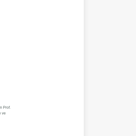
n Prof.
e ve