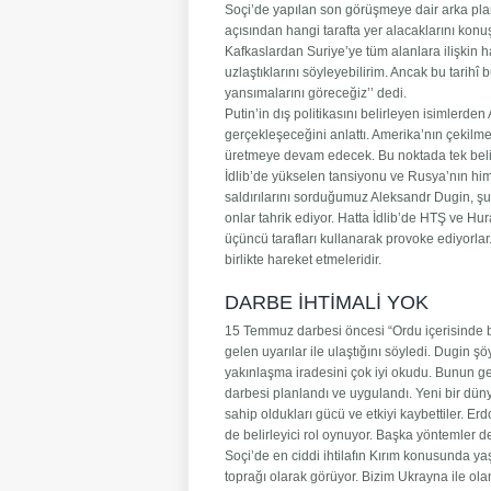
Soçi’de yapılan son görüşmeye dair arka pla
açısından hangi tarafta yer alacaklarını konuş
Kafkaslardan Suriye’ye tüm alanlara ilişkin h
uzlaştıklarını söyleyebilirim. Ancak bu tarih
yansımalarını göreceğiz’’ dedi.
Putin’in dış politikasını belirleyen isimler
gerçekleşeceğini anlattı. Amerika’nın çekilm
üretmeye devam edecek. Bu noktada tek belirl
İdlib’de yükselen tansiyonu ve Rusya’nın him
saldırılarını sorduğumuz Aleksandr Dugin, şu
onlar tahrik ediyor. Hatta İdlib’de HTŞ ve Hu
üçüncü tarafları kullanarak provoke ediyorlar
birlikte hareket etmeleridir.
DARBE İHTİMALİ YOK
15 Temmuz darbesi öncesi “Ordu içerisinde bir
gelen uyarılar ile ulaştığını söyledi. Dugin ş
yakınlaşma iradesini çok iyi okudu. Bunun ge
darbesi planlandı ve uygulandı. Yeni bir dü
sahip oldukları gücü ve etkiyi kaybettiler. Er
de belirleyici rol oynuyor. Başka yöntemler
Soçi’de en ciddi ihtilafın Kırım konusunda y
toprağı olarak görüyor. Bizim Ukrayna ile ola