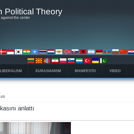
 Political Theory
t against the center
 LIBERALISM
EURASIANISM
MANIFESTO
VIDEO
attı
asını anlattı