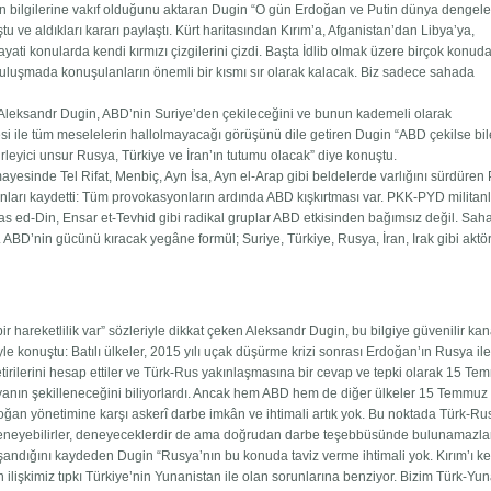
n bilgilerine vakıf olduğunu aktaran Dugin “O gün Erdoğan ve Putin dünya dengele
tu ve aldıkları kararı paylaştı. Kürt haritasından Kırım’a, Afganistan’dan Libya’ya,
ayati konularda kendi kırmızı çizgilerini çizdi. Başta İdlib olmak üzere birçok konud
î buluşmada konuşulanların önemli bir kısmı sır olarak kalacak. Biz sadece sahada
den Aleksandr Dugin, ABD’nin Suriye’den çekileceğini ve bunun kademeli olarak
esi ile tüm meselelerin hallolmayacağı görüşünü dile getiren Dugin “ABD çekilse bil
eyici unsur Rusya, Türkiye ve İran’ın tutumu olacak” diye konuştu.
ayesinde Tel Rifat, Menbiç, Ayn İsa, Ayn el-Arap gibi beldelerde varlığını sürdüren
nları kaydetti: Tüm provokasyonların ardında ABD kışkırtması var. PKK-PYD militanl
ras ed-Din, Ensar et-Tevhid gibi radikal gruplar ABD etkisinden bağımsız değil. Saha
. ABD’nin gücünü kıracak yegâne formül; Suriye, Türkiye, Rusya, İran, Irak gibi aktör
 hareketlilik var” sözleriyle dikkat çeken Aleksandr Dugin, bu bilgiye güvenilir ka
öyle konuştu: Batılı ülkeler, 2015 yılı uçak düşürme krizi sonrası Erdoğan’ın Rusya il
tirilerini hesap ettiler ve Türk-Rus yakınlaşmasına bir cevap ve tepki olarak 15 T
nyanın şekilleneceğini biliyorlardı. Ancak hem ABD hem de diğer ülkeler 15 Temmuz
doğan yönetimine karşı askerî darbe imkân ve ihtimali artık yok. Bu noktada Türk-Rus 
 deneyebilirler, deneyeceklerdir de ama doğrudan darbe teşebbüsünde bulunamazlar
aşandığını kaydeden Dugin “Rusya’nın bu konuda taviz verme ihtimali yok. Kırım’ı k
n ilişkimiz tıpkı Türkiye’nin Yunanistan ile olan sorunlarına benziyor. Bizim Türk-Yu