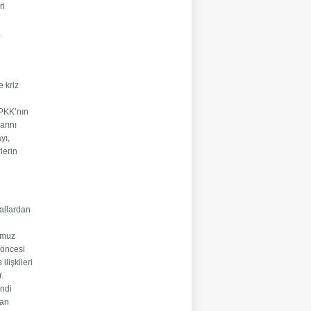
ri
a
e kriz
 PKK’nın
arını
yı,
lerin
nallardan
e
emmuz
 öncesi
ilişkileri
.
endi
nan