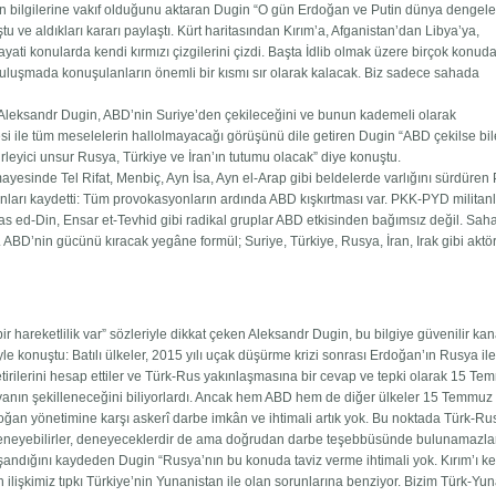
n bilgilerine vakıf olduğunu aktaran Dugin “O gün Erdoğan ve Putin dünya dengele
tu ve aldıkları kararı paylaştı. Kürt haritasından Kırım’a, Afganistan’dan Libya’ya,
ayati konularda kendi kırmızı çizgilerini çizdi. Başta İdlib olmak üzere birçok konud
î buluşmada konuşulanların önemli bir kısmı sır olarak kalacak. Biz sadece sahada
den Aleksandr Dugin, ABD’nin Suriye’den çekileceğini ve bunun kademeli olarak
esi ile tüm meselelerin hallolmayacağı görüşünü dile getiren Dugin “ABD çekilse bil
eyici unsur Rusya, Türkiye ve İran’ın tutumu olacak” diye konuştu.
ayesinde Tel Rifat, Menbiç, Ayn İsa, Ayn el-Arap gibi beldelerde varlığını sürdüren
nları kaydetti: Tüm provokasyonların ardında ABD kışkırtması var. PKK-PYD militanl
ras ed-Din, Ensar et-Tevhid gibi radikal gruplar ABD etkisinden bağımsız değil. Saha
. ABD’nin gücünü kıracak yegâne formül; Suriye, Türkiye, Rusya, İran, Irak gibi aktör
 hareketlilik var” sözleriyle dikkat çeken Aleksandr Dugin, bu bilgiye güvenilir ka
öyle konuştu: Batılı ülkeler, 2015 yılı uçak düşürme krizi sonrası Erdoğan’ın Rusya il
tirilerini hesap ettiler ve Türk-Rus yakınlaşmasına bir cevap ve tepki olarak 15 T
nyanın şekilleneceğini biliyorlardı. Ancak hem ABD hem de diğer ülkeler 15 Temmuz
doğan yönetimine karşı askerî darbe imkân ve ihtimali artık yok. Bu noktada Türk-Rus 
 deneyebilirler, deneyeceklerdir de ama doğrudan darbe teşebbüsünde bulunamazlar
aşandığını kaydeden Dugin “Rusya’nın bu konuda taviz verme ihtimali yok. Kırım’ı k
n ilişkimiz tıpkı Türkiye’nin Yunanistan ile olan sorunlarına benziyor. Bizim Türk-Yu