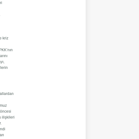
ri
a
e kriz
 PKK’nın
arını
yı,
lerin
nallardan
e
emmuz
 öncesi
ilişkileri
.
endi
nan