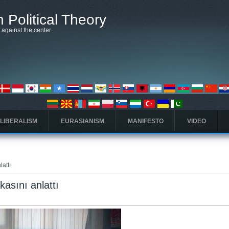
 Political Theory
t against the center
 LIBERALISM
EURASIANISM
MANIFESTO
VIDEO
attı
asını anlattı