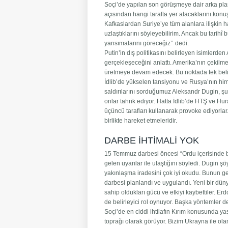
Soçi’de yapılan son görüşmeye dair arka pla
açısından hangi tarafta yer alacaklarını konuş
Kafkaslardan Suriye’ye tüm alanlara ilişkin h
uzlaştıklarını söyleyebilirim. Ancak bu tarih
yansımalarını göreceğiz’’ dedi.
Putin’in dış politikasını belirleyen isimler
gerçekleşeceğini anlattı. Amerika’nın çekilm
üretmeye devam edecek. Bu noktada tek belirl
İdlib’de yükselen tansiyonu ve Rusya’nın him
saldırılarını sorduğumuz Aleksandr Dugin, şu
onlar tahrik ediyor. Hatta İdlib’de HTŞ ve Hu
üçüncü tarafları kullanarak provoke ediyorlar
birlikte hareket etmeleridir.
DARBE İHTİMALİ YOK
15 Temmuz darbesi öncesi “Ordu içerisinde bir
gelen uyarılar ile ulaştığını söyledi. Dugin ş
yakınlaşma iradesini çok iyi okudu. Bunun ge
darbesi planlandı ve uygulandı. Yeni bir dü
sahip oldukları gücü ve etkiyi kaybettiler. Er
de belirleyici rol oynuyor. Başka yöntemler
Soçi’de en ciddi ihtilafın Kırım konusunda y
toprağı olarak görüyor. Bizim Ukrayna ile ola