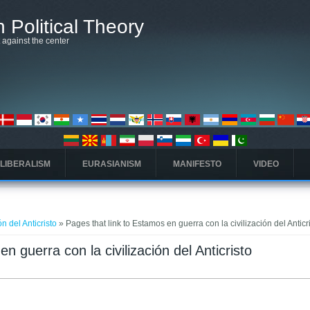
 Political Theory
t against the center
 LIBERALISM
EURASIANISM
MANIFESTO
VIDEO
n del Anticristo
» Pages that link to Estamos en guerra con la civilización del Anticr
n guerra con la civilización del Anticristo
elė)