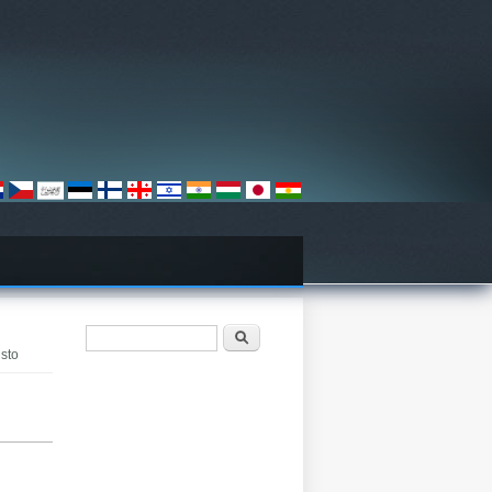
Paieškos forma
Paieška
isto