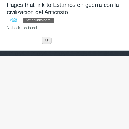
Pages that link to Estamos en guerra con la
civilización del Anticristo
主要索引標籤
檢視
What links here
(作用中頁籤)
No backlinks found.
搜尋表單
搜尋