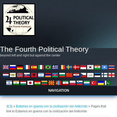
移至主內容
The Fourth Political Theory
beyond left and right but against the center
NAVIGATION
您在這裡
首頁
»
Estamos en guerra con la civilización del Anticristo
» Pages that
link to Estamos en guerra con la civilización del Anticristo