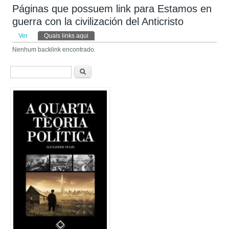
Páginas que possuem link para Estamos en
guerra con la civilización del Anticristo
Abas primárias
Ver
Quais links aqui
(aba ativa)
Nenhum backlink encontrado.
Formulário de busca
Buscar