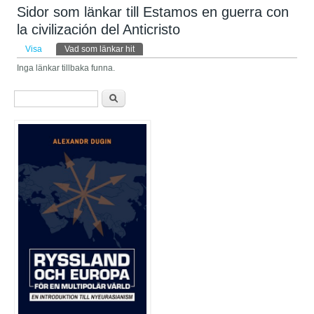
Sidor som länkar till Estamos en guerra con
la civilización del Anticristo
Primära flikar
Visa
Vad som länkar hit
(aktiv flik)
Inga länkar tillbaka funna.
Sökformulär
Sök