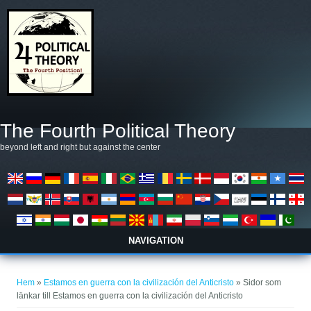
Hoppa till huvudinnehåll
The Fourth Political Theory
beyond left and right but against the center
NAVIGATION
Du är här
Hem
»
Estamos en guerra con la civilización del Anticristo
» Sidor som
länkar till Estamos en guerra con la civilización del Anticristo