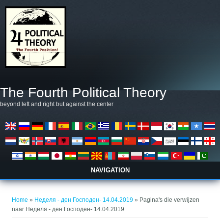
Overslaan en naar de algemene inhoud gaan
The Fourth Political Theory
beyond left and right but against the center
NAVIGATION
U bent hier
Home
»
Неделя - ден Господен- 14.04.2019
» Pagina's die verwijzen
naar Неделя - ден Господен- 14.04.2019