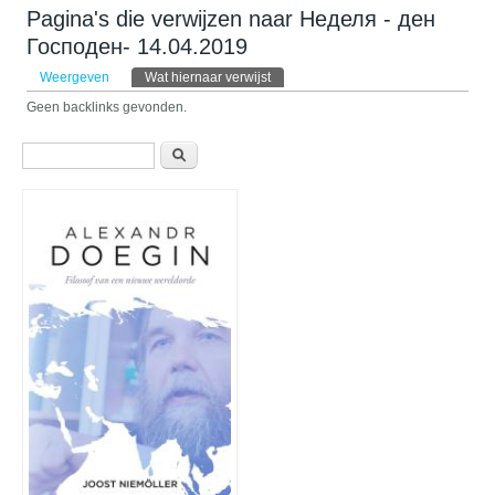
Pagina's die verwijzen naar Неделя - ден
Господен- 14.04.2019
Primaire tabs
Weergeven
Wat hiernaar verwijst
(actieve tabblad)
Geen backlinks gevonden.
Zoekveld
Zoeken