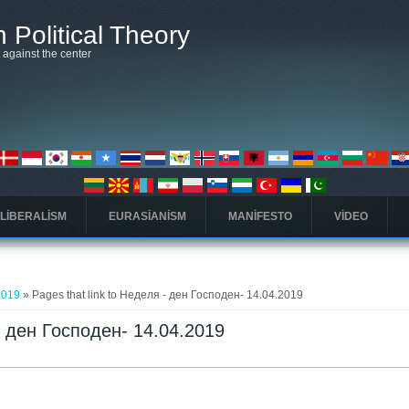
 Political Theory
t against the center
 LIBERALISM
EURASIANISM
MANIFESTO
VIDEO
2019
» Pages that link to Неделя - ден Господен- 14.04.2019
 - ден Господен- 14.04.2019
 sekme)