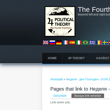
Ana içeriğe atla
The Fourth
beyond left and right bu
HOME
4P THEORY
AGAINST
Buradasınız
Anasayfa
»
Неделя - ден Господен- 14.04.
Pages that link to Неделя
Birincil sekmeler
Görüntüle
Buraya link verenler
(etkin
Link veren yok.