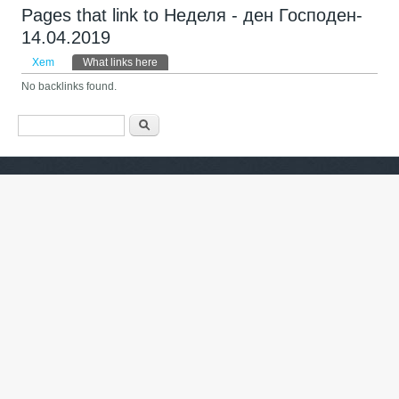
Pages that link to Неделя - ден Господен-
14.04.2019
Tab chính
Xem
What links here
(tab hoạt động)
No backlinks found.
Biểu mẫu tìm kiếm
Tìm kiếm