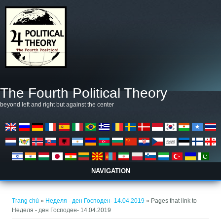
Nhảy đến nội dung
The Fourth Political Theory
beyond left and right but against the center
NAVIGATION
Bạn đang ở đây
Trang chủ
»
Неделя - ден Господен- 14.04.2019
» Pages that link to
Неделя - ден Господен- 14.04.2019