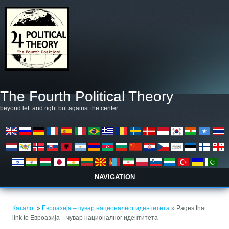
Премини към основното съдържание
The Fourth Political Theory
beyond left and right but against the center
NAVIGATION
Вие сте тук
Каталог
»
Евроазија – чувар националног идентитета
» Pages that
link to Евроазија – чувар националног идентитета