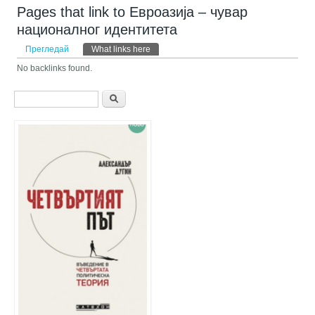
Pages that link to Евроазија – чувар
националног идентитета
Primary tabs
Прегледай
What links here
(активен раздел)
No backlinks found.
Форма за търсене
Търси