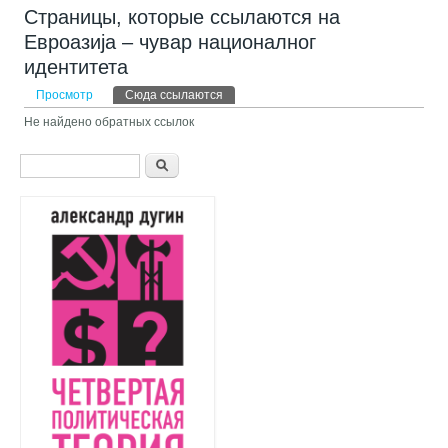
Страницы, которые ссылаются на
Евроазија – чувар националног
идентитета
Главные вкладки
Просмотр
Сюда ссылаются
(активная вкладка)
Не найдено обратных ссылок
Форма поиска
Поиск