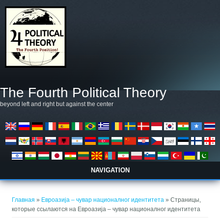
Перейти к основному содержанию
The Fourth Political Theory
beyond left and right but against the center
NAVIGATION
Вы здесь
Главная
»
Евроазија – чувар националног идентитета
» Страницы,
которые ссылаются на Евроазија – чувар националног идентитета