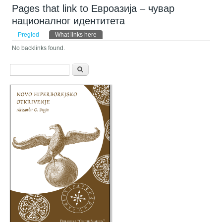
Pages that link to Евроазија – чувар
националног идентитета
Primarni tabovi
Pregled
What links here
(aktivni tab)
No backlinks found.
Obrazac pretraživanja
Pretraga