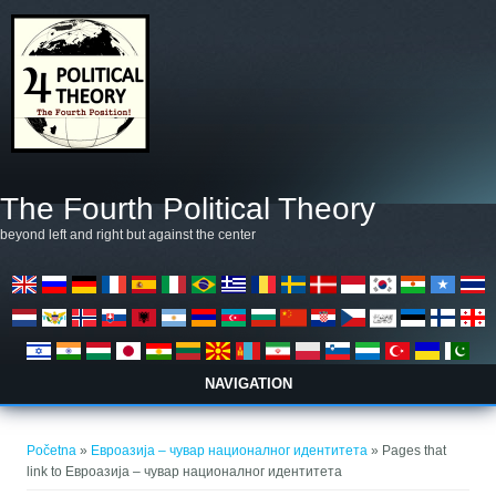
Skoči na glavni sadržaj
The Fourth Political Theory
beyond left and right but against the center
NAVIGATION
Vi ste ovdje
Početna
»
Евроазија – чувар националног идентитета
» Pages that
link to Евроазија – чувар националног идентитета