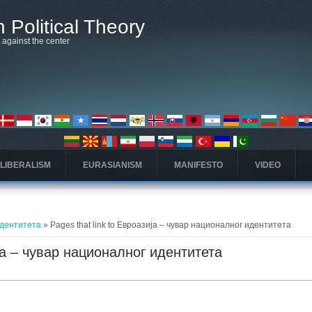
 Political Theory
t against the center
 LIBERALISM
EURASIANISM
MANIFESTO
VIDEO
идентитета
» Pages that link to Евроазија – чувар националног идентитета
ија – чувар националног идентитета
arta)