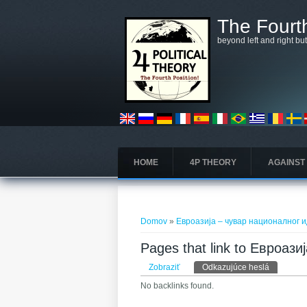
Skočiť na hlavný obsah
The Fourth
beyond left and right bu
HOME
4P THEORY
AGAINST
Nachádzate sa tu
Domov
»
Евроазија – чувар националног 
Pages that link to Евроаз
Primárne karty
Zobraziť
Odkazujúce heslá
(aktívna k
No backlinks found.