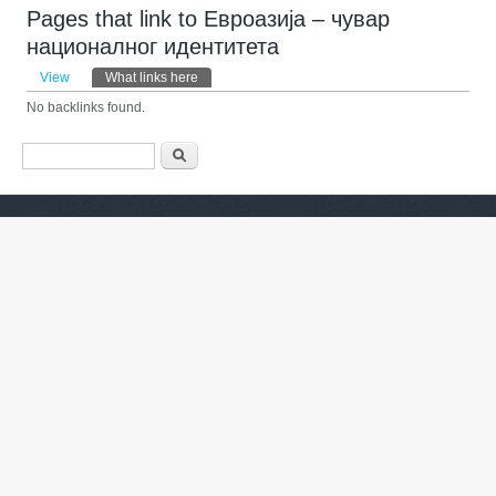
Pages that link to Евроазија – чувар
националног идентитета
Primary tabs
View
What links here
(active tab)
No backlinks found.
Search form
Барање