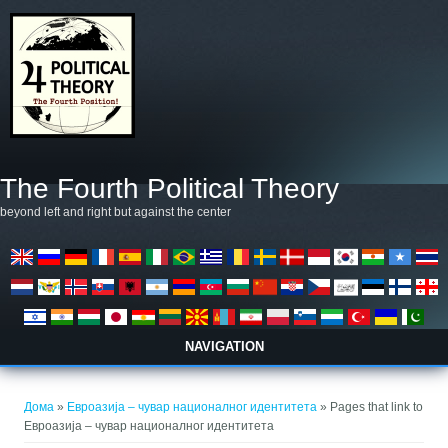
Skip to main content
The Fourth Political Theory
beyond left and right but against the center
NAVIGATION
You are here
Дома
»
Евроазија – чувар националног идентитета
» Pages that link to
Евроазија – чувар националног идентитета